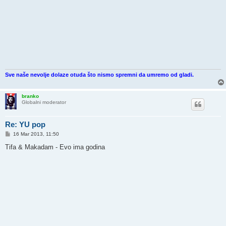
Sve naše nevolje dolaze otuda što nismo spremni da umremo od gladi.
branko
Globalni moderator
Re: YU pop
P
16 Mar 2013, 11:50
o
s
Tifa & Makadam - Evo ima godina
t