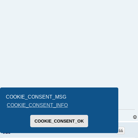
COOKIE_CONSENT_MSG
COOKIE_CONSENT_INFO
Sve naše nevolje dolaze otuda što nismo spremni da umremo od gladi.
COOKIE_CONSENT_OK
branko
Globalni moderator