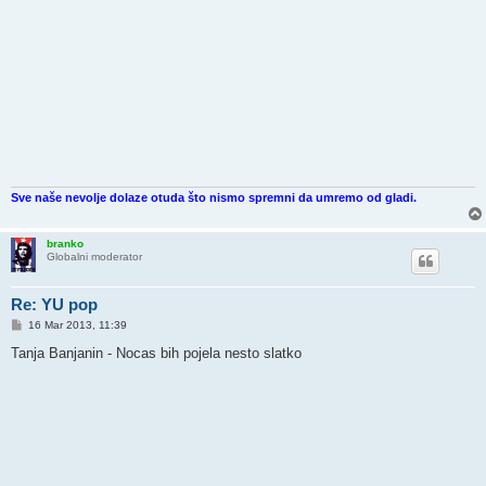
Sve naše nevolje dolaze otuda što nismo spremni da umremo od gladi.
branko
Globalni moderator
Re: YU pop
P
16 Mar 2013, 11:39
o
s
Tanja Banjanin - Nocas bih pojela nesto slatko
t