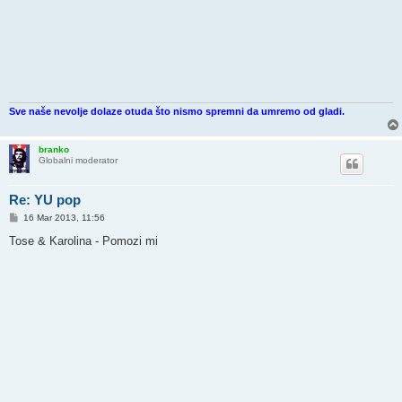
Sve naše nevolje dolaze otuda što nismo spremni da umremo od gladi.
branko
Globalni moderator
Re: YU pop
P
16 Mar 2013, 11:56
o
s
Tose & Karolina - Pomozi mi
t