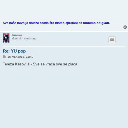
Sve naše nevolje dolaze otuda što nismo spremni da umremo od gladi.
branko
Globalni moderator
Re: YU pop
P
16 Mar 2013, 11:49
o
s
Tereza Kesovija - Sve se vraca sve se placa
t