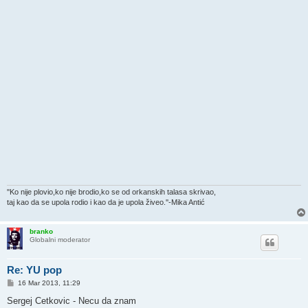
‎''Ko nije plovio,ko nije brodio,ko se od orkanskih talasa skrivao,
taj kao da se upola rodio i kao da je upola živeo.''-Mika Antić
branko
Globalni moderator
Re: YU pop
P
16 Mar 2013, 11:29
o
s
Sergej Cetkovic - Necu da znam
t