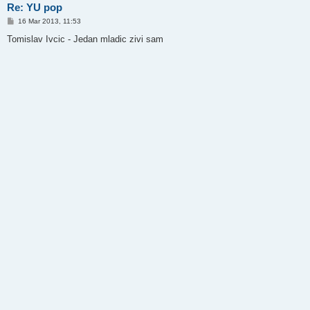
Re: YU pop
P
16 Mar 2013, 11:53
o
s
Tomislav Ivcic - Jedan mladic zivi sam
t