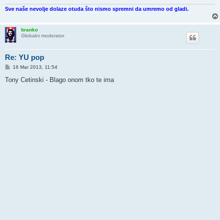
Sve naše nevolje dolaze otuda što nismo spremni da umremo od gladi.
branko
Globalni moderator
Re: YU pop
P
16 Mar 2013, 11:54
o
s
Tony Cetinski - Blago onom tko te ima
t