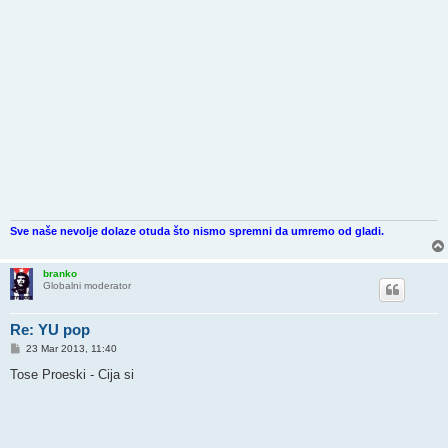
Sve naše nevolje dolaze otuda što nismo spremni da umremo od gladi.
branko
Globalni moderator
Re: YU pop
P
23 Mar 2013, 11:40
o
s
Tose Proeski - Cija si
t