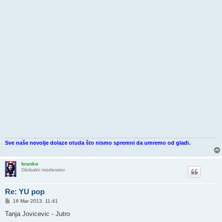
Sve naše nevolje dolaze otuda što nismo spremni da umremo od gladi.
branko
Globalni moderator
Re: YU pop
P
16 Mar 2013, 11:41
o
s
Tanja Jovicevic - Jutro
t