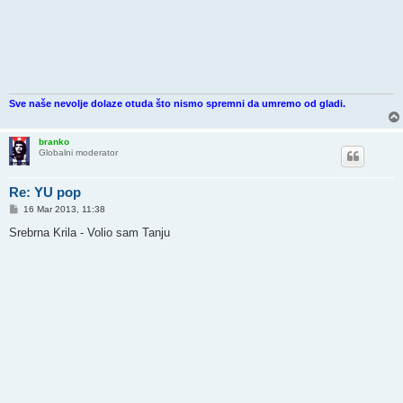
Sve naše nevolje dolaze otuda što nismo spremni da umremo od gladi.
branko
Globalni moderator
Re: YU pop
P
16 Mar 2013, 11:38
o
s
Srebrna Krila - Volio sam Tanju
t