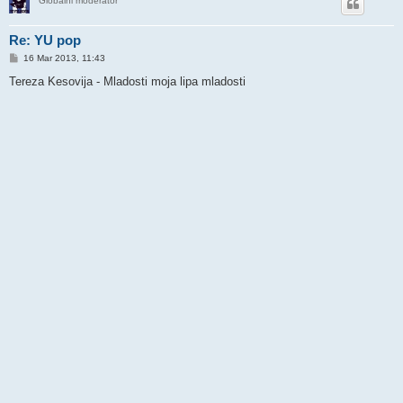
Globalni moderator
Re: YU pop
P
16 Mar 2013, 11:43
o
s
Tereza Kesovija - Mladosti moja lipa mladosti
t