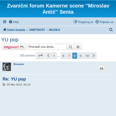
Zvanični forum Kamerne scene ''Miroslav
Antić'' Senta
FAQ
Registruj se
Prijavite se
P
Index boarda
UMETNOST
MUZIKA
r
YU pop
e
Pretraga
Napredna pretraga
Odgovori
t
r
Stranica
8
od
10
1
6
7
8
9
10
Prethodni
Sledeća
183 postova
…
a
Dreamer
g
a
Re: YU pop
P
05 Mar 2013, 00:24
o
s
t