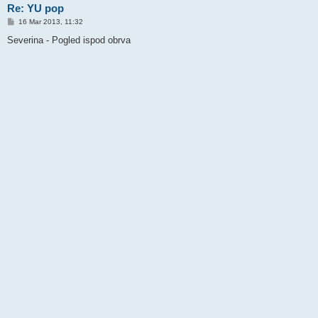
Re: YU pop
P
16 Mar 2013, 11:32
o
s
Severina - Pogled ispod obrva
t