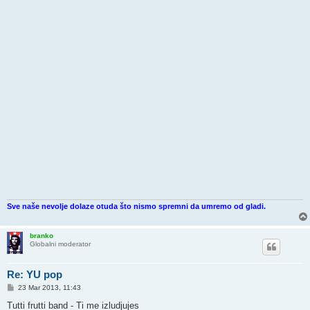
Sve naše nevolje dolaze otuda što nismo spremni da umremo od gladi.
branko
Globalni moderator
Re: YU pop
P
23 Mar 2013, 11:43
o
s
Tutti frutti band - Ti me izludjujes