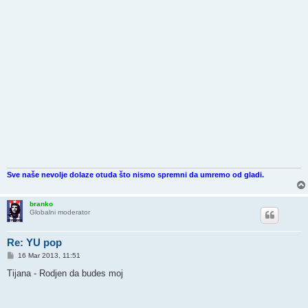
Sve naše nevolje dolaze otuda što nismo spremni da umremo od gladi.
branko
Globalni moderator
Re: YU pop
P
16 Mar 2013, 11:51
o
s
Tijana - Rodjen da budes moj
t