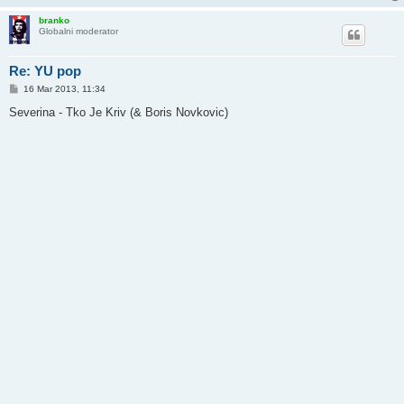
branko
Globalni moderator
Re: YU pop
P
16 Mar 2013, 11:34
o
s
Severina - Tko Je Kriv (& Boris Novkovic)
t