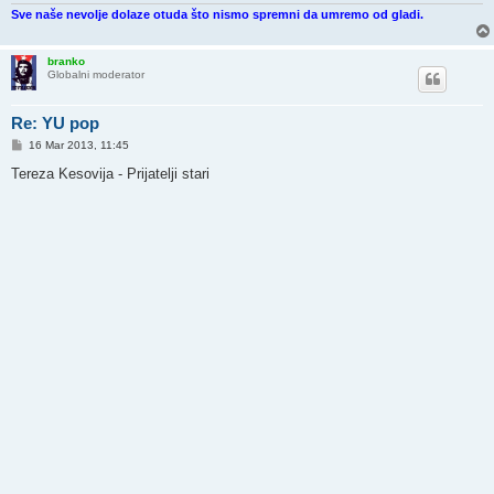
Sve naše nevolje dolaze otuda što nismo spremni da umremo od gladi.
branko
Globalni moderator
Re: YU pop
P
16 Mar 2013, 11:45
o
s
Tereza Kesovija - Prijatelji stari
t