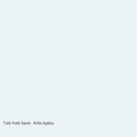
t
Tutti frutti band - Krila leptira