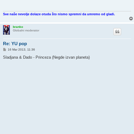
Sve naše nevolje dolaze otuda što nismo spremni da umremo od gladi.
branko
Globalni moderator
Re: YU pop
P
16 Mar 2013, 11:36
o
s
Sladjana & Dado - Princeza (Negde izvan planeta)
t