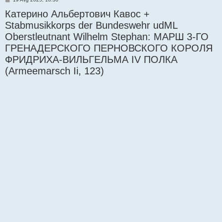
o
Катерино Альбертович Кавос +
s
t
Stabmusikkorps der Bundeswehr udML
Oberstleutnant Wilhelm Stephan: МАРШ 3-ГО
ГРЕНАДЕРСКОГО ПЕРНОВСКОГО КОРОЛЯ
ФРИДРИХА-ВИЛЬГЕЛЬМА IV ПОЛКА
(Armeemarsch Ii, 123)