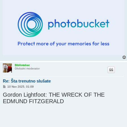
Bibliotekar
Globalni moderator
Re: Šta trenutno slušate
P
10 Nov 2025, 01:09
o
Gordon Lightfoot: THE WRECK OF THE
s
t
EDMUND FITZGERALD