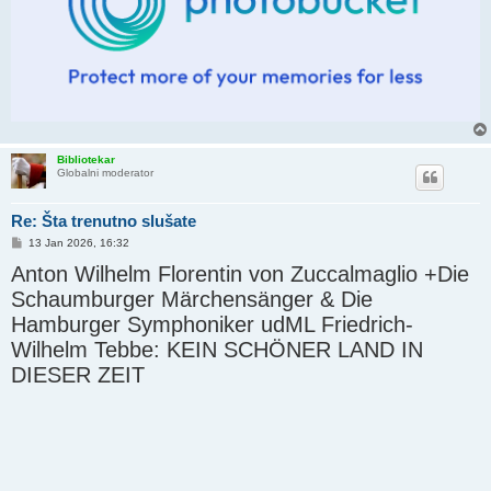
Bibliotekar
Globalni moderator
Re: Šta trenutno slušate
P
13 Jan 2026, 16:32
o
Anton Wilhelm Florentin von Zuccalmaglio +Die
s
t
Schaumburger Märchensänger & Die
Hamburger Symphoniker udML Friedrich-
Wilhelm Tebbe: KEIN SCHÖNER LAND IN
DIESER ZEIT