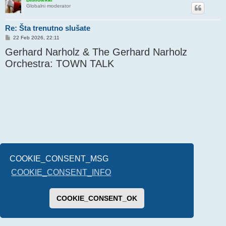
Globalni moderator
Re: Šta trenutno slušate
P
22 Feb 2026, 22:11
o
Gerhard Narholz & The Gerhard Narholz
s
t
Orchestra: TOWN TALK
COOKIE_CONSENT_MSG
COOKIE_CONSENT_INFO
COOKIE_CONSENT_OK