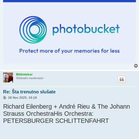
Bibliotekar
Globalni moderator
Re: Šta trenutno slušate
P
28 Nov 2025, 16:18
o
Richard Eilenberg + André Rieu & The Johann
s
t
Strauss OrchestraHis Orchestra:
PETERSBURGER SCHLITTENFAHRT