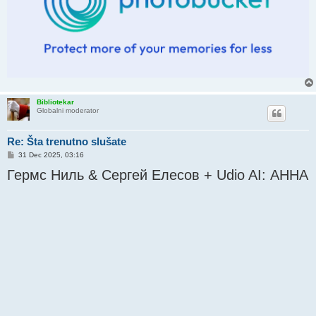
Bibliotekar
Globalni moderator
Re: Šta trenutno slušate
P
31 Dec 2025, 03:16
o
Гермс Ниль & Сергей Елесов + Udio AI: АННА
s
t