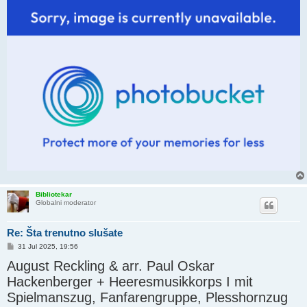
Bibliotekar
Globalni moderator
Re: Šta trenutno slušate
P
31 Jul 2025, 19:56
o
August Reckling & arr. Paul Oskar
s
t
Hackenberger + Heeresmusikkorps I mit
Spielmanszug, Fanfarengruppe, Plesshornzug