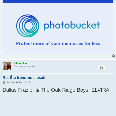
Bibliotekar
Globalni moderator
Re: Šta trenutno slušate
P
24 Okt 2025, 17:22
o
Dallas Frazier & The Oak Ridge Boys: ELVIRA
s
t