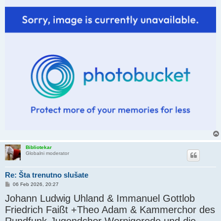
Bibliotekar
Globalni moderator
Re: Šta trenutno slušate
P
06 Feb 2026, 20:27
o
Johann Ludwig Uhland & Immanuel Gottlob
s
t
Friedrich Faißt +Theo Adam & Kammerchor des