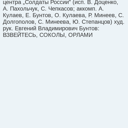
центра „Солдаты России” (исп. В. Доценко,
А. Пахольчук, С. Чепкасов; аккомп. А.
Кулаев, Е. Бунтов, О. Кулаева, Р. Минеев, С.
Долгополов, С. Минеева, Ю. Степанцов) худ.
рук. Евгений Владимирович Бунтов:
ВЗВЕЙТЕСЬ, СОКОЛЫ, ОРЛАМИ