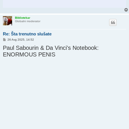
Bibliotekar
Globalni moderator
Re: Šta trenutno slušate
P
26 Avg 2025, 14:52
o
Paul Sabourin & Da Vinci's Notebook:
s
t
ENORMOUS PENIS