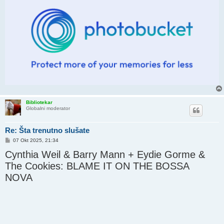
Bibliotekar
Globalni moderator
Re: Šta trenutno slušate
P
07 Okt 2025, 21:34
o
Cynthia Weil & Barry Mann + Eydie Gorme &
s
t
The Cookies: BLAME IT ON THE BOSSA
NOVA