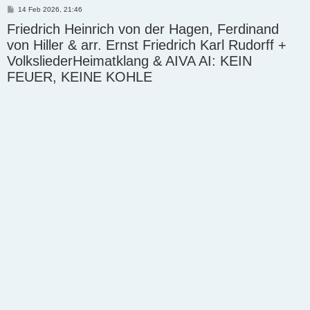
P
14 Feb 2026, 21:46
o
Friedrich Heinrich von der Hagen, Ferdinand
s
t
von Hiller & arr. Ernst Friedrich Karl Rudorff +
VolksliederHeimatklang & AIVA AI: KEIN
FEUER, KEINE KOHLE