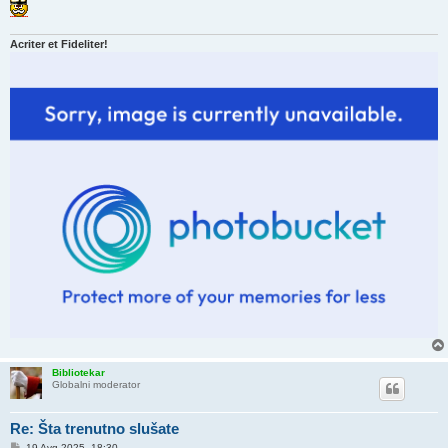
Acriter et Fideliter!
Bibliotekar
Globalni moderator
Re: Šta trenutno slušate
P
19 Avg 2025, 18:30