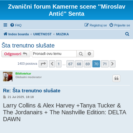
Zvanični forum Kamerne scene ''Miroslav
Antić'' Senta
FAQ
Registruj se
Prijavite se
P
Index boarda
UMETNOST
MUZIKA
r
Šta trenutno slušate
e
Pretraga
Napredna pretraga
Odgovori
t
r
Stranica
70
od
71
1
67
68
69
70
71
Prethodni
Sledeća
1403 postova
…
a
Bibliotekar
g
Globalni moderator
a
Re: Šta trenutno slušate
P
21 Jul 2025, 18:18
o
Larry Collins & Alex Harvey +Tanya Tucker &
s
t
The Jordanairs + The Nashville Edition: DELTA
DAWN