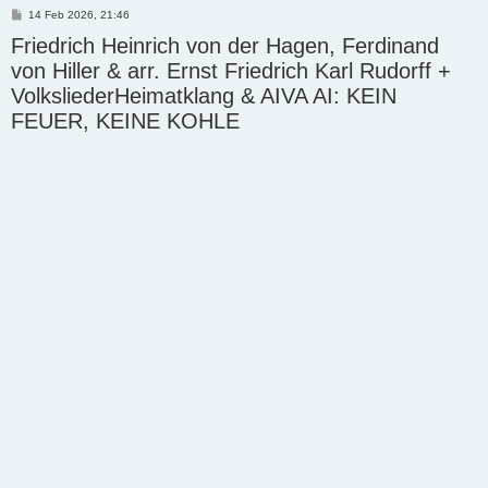
P
14 Feb 2026, 21:46
o
Friedrich Heinrich von der Hagen, Ferdinand
s
t
von Hiller & arr. Ernst Friedrich Karl Rudorff +
VolksliederHeimatklang & AIVA AI: KEIN
FEUER, KEINE KOHLE