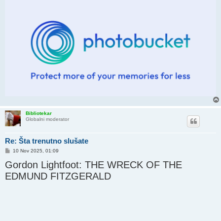
Bibliotekar
Globalni moderator
Re: Šta trenutno slušate
P
10 Nov 2025, 01:09
o
Gordon Lightfoot: THE WRECK OF THE
s
t
EDMUND FITZGERALD