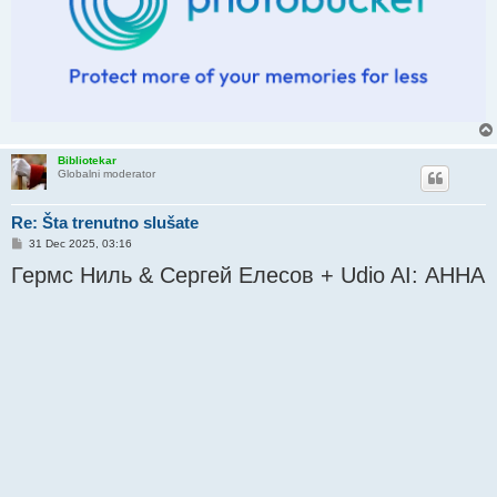
Bibliotekar
Globalni moderator
Re: Šta trenutno slušate
P
31 Dec 2025, 03:16
o
Гермс Ниль & Сергей Елесов + Udio AI: АННА
s
t