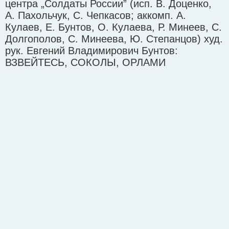
центра „Солдаты России” (исп. В. Доценко,
А. Пахольчук, С. Чепкасов; аккомп. А.
Кулаев, Е. Бунтов, О. Кулаева, Р. Минеев, С.
Долгополов, С. Минеева, Ю. Степанцов) худ.
рук. Евгений Владимирович Бунтов:
ВЗВЕЙТЕСЬ, СОКОЛЫ, ОРЛАМИ