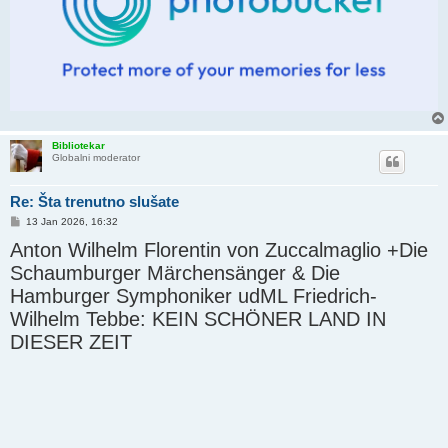
Bibliotekar
Globalni moderator
Re: Šta trenutno slušate
P
13 Jan 2026, 16:32
o
Anton Wilhelm Florentin von Zuccalmaglio +Die
s
t
Schaumburger Märchensänger & Die
Hamburger Symphoniker udML Friedrich-
Wilhelm Tebbe: KEIN SCHÖNER LAND IN
DIESER ZEIT