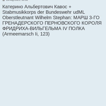
o
Катерино Альбертович Кавос +
s
t
Stabmusikkorps der Bundeswehr udML
Oberstleutnant Wilhelm Stephan: МАРШ 3-ГО
ГРЕНАДЕРСКОГО ПЕРНОВСКОГО КОРОЛЯ
ФРИДРИХА-ВИЛЬГЕЛЬМА IV ПОЛКА
(Armeemarsch Ii, 123)