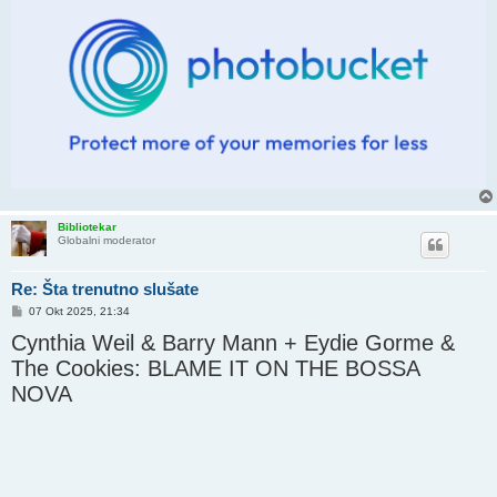
Bibliotekar
Globalni moderator
Re: Šta trenutno slušate
P
07 Okt 2025, 21:34
o
Cynthia Weil & Barry Mann + Eydie Gorme &
s
t
The Cookies: BLAME IT ON THE BOSSA
NOVA