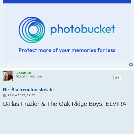
Bibliotekar
Globalni moderator
Re: Šta trenutno slušate
P
24 Okt 2025, 17:22
o
Dallas Frazier & The Oak Ridge Boys: ELVIRA
s
t