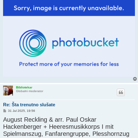
Bibliotekar
Globalni moderator
Re: Šta trenutno slušate
P
31 Jul 2025, 19:56
o
August Reckling & arr. Paul Oskar
s
t
Hackenberger + Heeresmusikkorps I mit
Spielmanszug, Fanfarengruppe, Plesshornzug