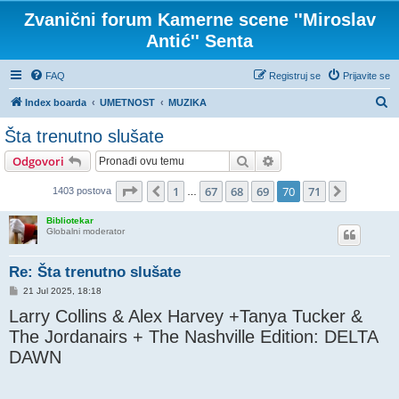
Zvanični forum Kamerne scene ''Miroslav
Antić'' Senta
FAQ
Registruj se
Prijavite se
P
Index boarda
UMETNOST
MUZIKA
r
Šta trenutno slušate
e
Pretraga
Napredna pretraga
Odgovori
t
r
Stranica
70
od
71
1
67
68
69
70
71
Prethodni
Sledeća
1403 postova
…
a
Bibliotekar
g
Globalni moderator
a
Re: Šta trenutno slušate
P
21 Jul 2025, 18:18
o
Larry Collins & Alex Harvey +Tanya Tucker &
s
t
The Jordanairs + The Nashville Edition: DELTA
DAWN