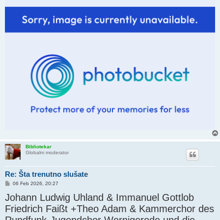
Bibliotekar
Globalni moderator
Re: Šta trenutno slušate
P
06 Feb 2026, 20:27
o
Johann Ludwig Uhland & Immanuel Gottlob
s
t
Friedrich Faißt +Theo Adam & Kammerchor des