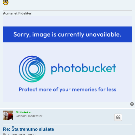
Acriter et Fideliter!
Bibliotekar
Globalni moderator
Re: Šta trenutno slušate
P
19 Avg 2025, 18:30