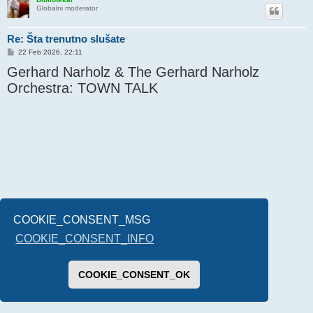
Globalni moderator
Re: Šta trenutno slušate
P
22 Feb 2026, 22:11
o
Gerhard Narholz & The Gerhard Narholz
s
t
Orchestra: TOWN TALK
COOKIE_CONSENT_MSG
COOKIE_CONSENT_INFO
COOKIE_CONSENT_OK