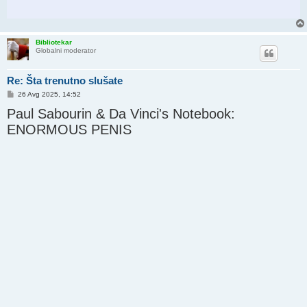
Bibliotekar
Globalni moderator
Re: Šta trenutno slušate
P
26 Avg 2025, 14:52
o
Paul Sabourin & Da Vinci's Notebook:
s
t
ENORMOUS PENIS