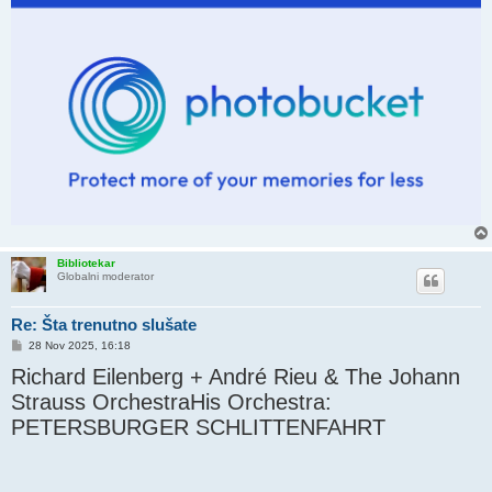
Bibliotekar
Globalni moderator
Re: Šta trenutno slušate
P
28 Nov 2025, 16:18
o
Richard Eilenberg + André Rieu & The Johann
s
t
Strauss OrchestraHis Orchestra:
PETERSBURGER SCHLITTENFAHRT