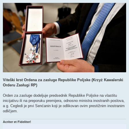
Viteški krst Ordena za zasluge Republike Poljske (Krzyż Kawalerski
Orderu Zasługi RP)
Orden za zasluge dodeljuje predsednik Republike Poljske na vlastitu
inicijativu ili na preporuku premijera, odnosno ministra inostranih poslova,
a g. Cegledi je prvi Senćanin koji je odlikovan ovim prestižnim inostranim
odličjem.
Acriter et Fideliter!