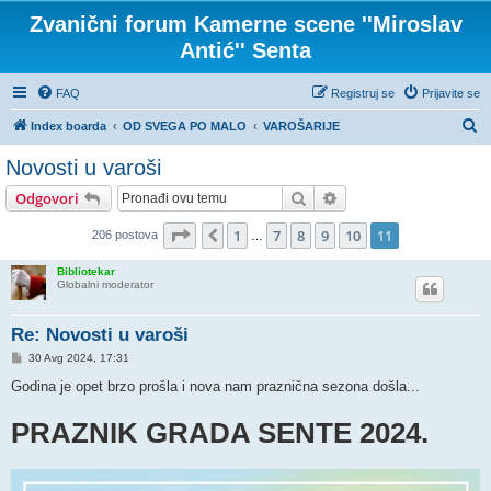
Zvanični forum Kamerne scene ''Miroslav
Antić'' Senta
FAQ
Registruj se
Prijavite se
P
Index boarda
OD SVEGA PO MALO
VAROŠARIJE
r
Novosti u varoši
e
Pretraga
Napredna pretraga
Odgovori
t
r
Stranica
11
od
11
1
7
8
9
10
11
Prethodni
206 postova
…
a
Bibliotekar
g
Globalni moderator
a
Re: Novosti u varoši
P
30 Avg 2024, 17:31
o
s
Godina je opet brzo prošla i nova nam praznična sezona došla...
t
PRAZNIK GRADA SENTE 2024.