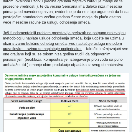
datom lokalnom uzorku (većina građana zapravo zarađuje manje od te
prosečne vrednosti!), te da većina Senćana ima daleko niža mesečna
primanja od navedenog nivoa, evidentno je da ne stoje argumenti da bi sa
postojećim standardom većina građana Sente mogla da plaća osetno
veće mesečne račune za uslugu odnošenja smeća.
Još fundamentalniji problem predstavlja prelazak na potpuno proizvoljnu
metodologiju naplate usluge odnošenja smeća, koja uopšte ne uzima u
obzir stvarnu količinu odnetog smeća, već naplaćuje uslugu metodom
uravnilovke – svima se naplaćuje podjednako!
– faktički kažnjavajući sve
one građane koji su se tokom niza godina trudili da odgovornim
ponašanjem (reciklaža, kompostiranje, izbegavanje proizvoda sa puno
ambalaže, itd.) smanje obim produkcije otpadaka iz svog domaćinstva.