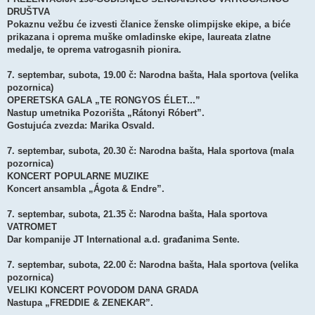
DRUŠTVA
Pokaznu vežbu će izvesti članice ženske olimpijske ekipe, a biće
prikazana i oprema muške omladinske ekipe, laureata zlatne
medalje, te oprema vatrogasnih pionira.
7. septembar, subota, 19.00 č: Narodna bašta, Hala sportova (velika
pozornica)
OPERETSKA GALA „TE RONGYOS ÉLET...”
Nastup umetnika Pozorišta „Rátonyi Róbert”.
Gostujuća zvezda: Marika Osvald.
7. septembar, subota, 20.30 č: Narodna bašta, Hala sportova (mala
pozornica)
KONCERT POPULARNE MUZIKE
Koncert ansambla „Ágota & Endre”.
7. septembar, subota, 21.35 č: Narodna bašta, Hala sportova
VATROMET
Dar kompanije JT International a.d. građanima Sente.
7. septembar, subota, 22.00 č: Narodna bašta, Hala sportova (velika
pozornica)
VELIKI KONCERT POVODOM DANA GRADA
Nastupa „FREDDIE & ZENEKAR”.