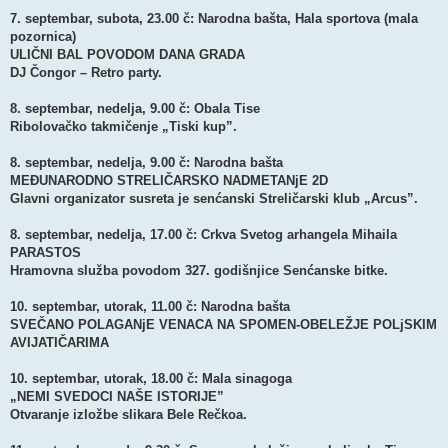
7. septembar, subota, 23.00 č: Narodna bašta, Hala sportova (mala
pozornica)
ULIČNI BAL POVODOM DANA GRADA
DJ Čongor – Retro party.
8. septembar, nedelja, 9.00 č: Obala Tise
Ribolovačko takmičenje „Tiski kup”.
8. septembar, nedelja, 9.00 č: Narodna bašta
MEĐUNARODNO STRELIČARSKO NADMETANjE 2D
Glavni organizator susreta je senćanski Streličarski klub „Arcus”.
8. septembar, nedelja, 17.00 č: Crkva Svetog arhangela Mihaila
PARASTOS
Hramovna služba povodom 327. godišnjice Senćanske bitke.
10. septembar, utorak, 11.00 č: Narodna bašta
SVEČANO POLAGANjE VENACA NA SPOMEN-OBELEŽJE POLjSKIM
AVIJATIČARIMA
10. septembar, utorak, 18.00 č: Mala sinagoga
„NEMI SVEDOCI NAŠE ISTORIJE”
Otvaranje izložbe slikara Bele Rečkoa.