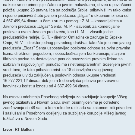
na koje se ne primenjuje Zakon o javnim nabavkama, doveo u povlašćeni
položaj ukupno 23 pravna lica sa područja Srbije, pribavivši im tako korist
i ujedno pričinivši štetu javnom preduzeću „Elgas” u ukupnom iznosu od
4.667.499,64 dinara, u čemu su mu pomogli: Z.M. – komercijalista u
Javnom preduzeću „Elgas” Senta, M. P. - savetnik za komercijalne
poslove u ovom Javnom preduzeću, kao i I. M. – vlasnik jedne
preduzetničke radnje, G. T. - direktor Omladinske zadruge iz Srpske
Crnje, M. V. - direktor jednog privrednog društva, tako što je u ime javnog
preduzeća „Elgas” Senta uspostavljao poslovne odnose sa ovim pravnim
licima direktnom pogodbom, neobezbeđivanjem konkurencije, slanjem
fiktivnih poziva za dostavljanje ponuda povezanim pravnim licima sa
izabranim najpovoljnijim ponuđačima i netransprarentnim trošenjem javnih
sredstava, te tako pribavio korist za 18 dobavljača ovog javnog
preduzeća u vidu zaključenja poslovnih odnosa ukupne vrednosti
16.277.221,12 dinara, dok je za 5 dobavljača pribavio protivpravnu
imovinsku korist u iznosu od 4.667.499,64 dinara.
Na osnovu odobrenja Posebnog odeljenja za suzbijanje korupcije Višeg
javnog tužilaštva u Novom Sadu, svim osumnjičenima je određeno
zadržavanja do 48 sati, u kom roku će u skladu sa zakonom biti privedeni
i saslušani u Posebnom odeljenju za suzbijanje korupcije Višeg javnog
tužilaštva u Novom Sadu.
Izvor: RT Balkan