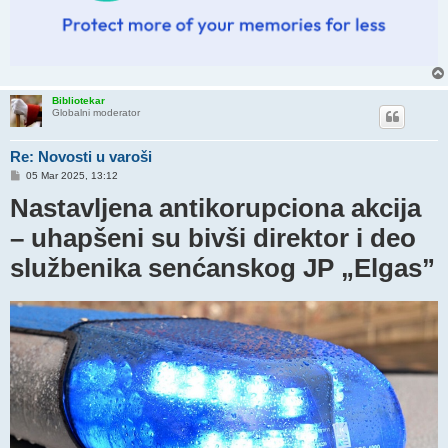
Bibliotekar
Globalni moderator
Re: Novosti u varoši
P
05 Mar 2025, 13:12
o
Nastavljena antikorupciona akcija
s
t
– uhapšeni su bivši direktor i deo
službenika senćanskog JP „Elgas”