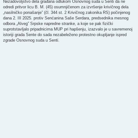
Nezadovoljstvo dela građana odlukom Osnovnog suda u Senti da ne
odredi pritvor licu B. M. (45) osumnjičenom za izvršenje krivičnog dela
„nasilničko ponašanje” (čl. 344 st. 2 Krivičnog zakonika RS) počinjenog
dana 2. III 2025. protiv Senćanina Saše Serdara, predsednika mesnog
odbora „Alveg” Srpske napredne stranke, a koje se pak fizički
suprotstavljalo pripadnicima MUP pri hapšenju, izazvalo je u savremenoj
istoriji grada Sente do sada nezabeleženo protestno okupljanje ispred
zgrade Osnovnog suda u Senti.