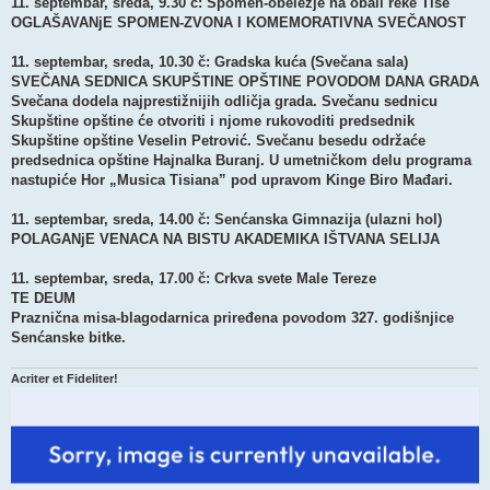
11. septembar, sreda, 9.30 č: Spomen-obeležje na obali reke Tise
OGLAŠAVANjE SPOMEN-ZVONA I KOMEMORATIVNA SVEČANOST
11. septembar, sreda, 10.30 č: Gradska kuća (Svečana sala)
SVEČANA SEDNICA SKUPŠTINE OPŠTINE POVODOM DANA GRADA
Svečana dodela najprestižnijih odličja grada. Svečanu sednicu
Skupštine opštine će otvoriti i njome rukovoditi predsednik
Skupštine opštine Veselin Petrović. Svečanu besedu održaće
predsednica opštine Hajnalka Buranj. U umetničkom delu programa
nastupiće Hor „Musica Tisiana” pod upravom Kinge Biro Mađari.
11. septembar, sreda, 14.00 č: Senćanska Gimnazija (ulazni hol)
POLAGANjE VENACA NA BISTU AKADEMIKA IŠTVANA SELIJA
11. septembar, sreda, 17.00 č: Crkva svete Male Tereze
TE DEUM
Praznična misa-blagodarnica priređena povodom 327. godišnjice
Senćanske bitke.
Acriter et Fideliter!