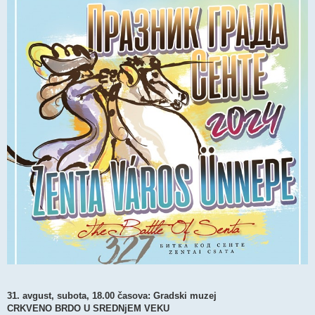
31. avgust, subota, 18.00 časova: Gradski muzej
CRKVENO BRDO U SREDNjEM VEKU