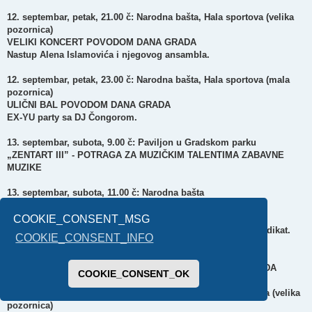
12. septembar, petak, 21.00 č: Narodna bašta, Hala sportova (velika
pozornica)
VELIKI KONCERT POVODOM DANA GRADA
Nastup Alena Islamovića i njegovog ansambla.
12. septembar, petak, 23.00 č: Narodna bašta, Hala sportova (mala
pozornica)
ULIČNI BAL POVODOM DANA GRADA
EX-YU party sa DJ Čongorom.
13. septembar, subota, 9.00 č: Paviljon u Gradskom parku
„ZENTART III” - POTRAGA ZA MUZIČKIM TALENTIMA ZABAVNE
MUZIKE
13. septembar, subota, 11.00 č: Narodna bašta
„Sportom protiv droge”
POKRAJINSKI ŠAMPIONAT U ORIJENTIRINGU
COOKIE_CONSENT_MSG
Organizator takmičenja je senćanski Nezavisni policijski sindikat.
COOKIE_CONSENT_INFO
13. septembar, subota, 15.00 - 19.30 č: Narodna bašta
„TISZAKÖTŐ” - FESTIVAL ZA DECU POVODOM DANA GRADA
COOKIE_CONSENT_OK
13. septembar, subota, 19.30 č: Narodna bašta, Hala sportova (velika
pozornica)