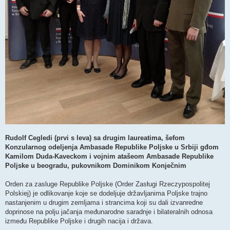
Rudolf Cegledi (prvi s leva) sa drugim laureatima, šefom
Konzularnog odeljenja Ambasade Republike Poljske u Srbiji gđom
Kamilom Duda-Kaveckom i vojnim atašeom Ambasade Republike
Poljske u beogradu, pukovnikom Dominikom Konječnim
Orden za zasluge Republike Poljske (Order Zasługi Rzeczypospolitej
Polskiej) je odlikovanje koje se dodeljuje državljanima Poljske trajno
nastanjenim u drugim zemljama i strancima koji su dali izvanredne
doprinose na polju jačanja međunarodne saradnje i bilateralnih odnosa
između Republike Poljske i drugih nacija i država.