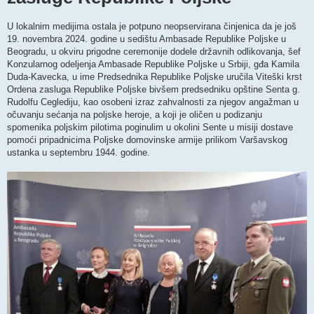
U lokalnim medijima ostala je potpuno neopservirana činjenica da je još
19. novembra 2024. godine u sedištu Ambasade Republike Poljske u
Beogradu, u okviru prigodne ceremonije dodele državnih odlikovanja, šef
Konzularnog odeljenja Ambasade Republike Poljske u Srbiji, gđa Kamila
Duda-Kavecka, u ime Predsednika Republike Poljske uručila Viteški krst
Ordena zasluga Republike Poljske bivšem predsedniku opštine Senta g.
Rudolfu Ceglediju, kao osobeni izraz zahvalnosti za njegov angažman u
očuvanju sećanja na poljske heroje, a koji je oličen u podizanju
spomenika poljskim pilotima poginulim u okolini Sente u misiji dostave
pomoći pripadnicima Poljske domovinske armije prilikom Varšavskog
ustanka u septembru 1944. godine.