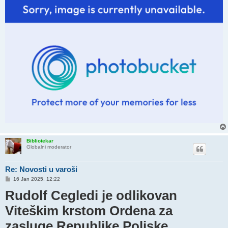
Bibliotekar
Globalni moderator
Re: Novosti u varoši
P
16 Jan 2025, 12:22
o
Rudolf Cegledi je odlikovan
s
t
Viteškim krstom Ordena za
zasluge Republike Poljske