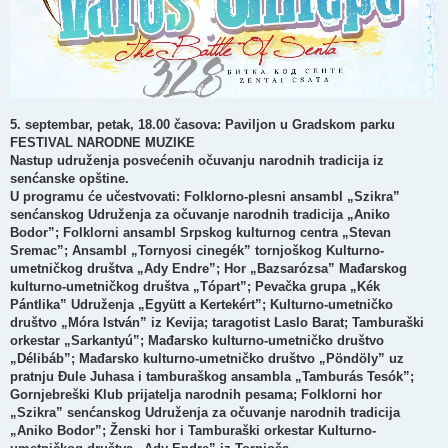
5. septembar, petak, 18.00 časova: Paviljon u Gradskom parku
FESTIVAL NARODNE MUZIKE
Nastup udruženja posvećenih očuvanju narodnih tradicija iz
senćanske opštine.
U programu će učestvovati: Folklorno-plesni ansambl „Szikra”
senćanskog Udruženja za očuvanje narodnih tradicija „Aniko
Bodor”; Folklorni ansambl Srpskog kulturnog centra „Stevan
Sremac”; Ansambl „Tornyosi cinegék” tornjoškog Kulturno-
umetničkog društva „Ady Endre”; Hor „Bazsarózsa” Mađarskog
kulturno-umetničkog društva „Tópart”; Pevačka grupa „Kék
Pántlika” Udruženja „Együtt a Kertekért”; Kulturno-umetničko
društvo „Móra István” iz Kevija; taragotist Laslo Barat; Tamburaški
orkestar „Sarkantyú”; Mađarsko kulturno-umetničko društvo
„Délibáb”; Mađarsko kulturno-umetničko društvo „Pöndöly” uz
pratnju Đule Juhasa i tamburaškog ansambla „Tamburás Tesók”;
Gornjebreški Klub prijatelja narodnih pesama; Folklorni hor
„Szikra” senćanskog Udruženja za očuvanje narodnih tradicija
„Aniko Bodor”; Ženski hor i Tamburaški orkestar Kulturno-