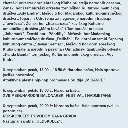
citeraški orkestar gornjebreškog Kluba prijatelja narodnih pesama,
Ženski hor i tamburaški orkestar tornjoškog Kulturno-umetničkog
društva „Ady Endre”, Mešoviti hor Mađarskog kulturno-umetničkog
društva „Tópart” i Udruženja za negovanje narodnih tradicija
„Tavirózsa”, Ženski hor „Bazsarózsa” keviškog Kulturno-
umetničkog društva „Móra István” i Tamburaški orkestar
„Jóbarátok”, Ženski hor „Pöndöly”, Mešoviti hor Mađarskog
kulturno-umetničkog društva „Délibáb”, Folklorni ansambl Srpskog
kulturnog centra „Stevan Sremac”, Mešoviti hor gornjebreškog
Kluba prijatelja narodnih pesama i Omladinski tamburaški orkestar
„Handa Banda” tornjoškog Kulturno-umetničkog društva „Ady
Endre”.
6. septembar, petak, 18.00 – 18.50 č: Narodna bašta, Hala sportova
(velika pozornica)
Atraktivna plesna hip-hop promenada Studija „M DANCE”.
6. septembar, petak, 18.00 č: Narodna bašta
XVII MEĐUNARODNI BALONARSKI FESTIVAL I NADMETANjE
6. septembar, petak, 20.00 č: Narodna bašta, Hala sportova (velika
pozornica)
ROK-KONCERT POVODOM DANA GRADA
Nastup ansambla „OLDSKULLZ”.