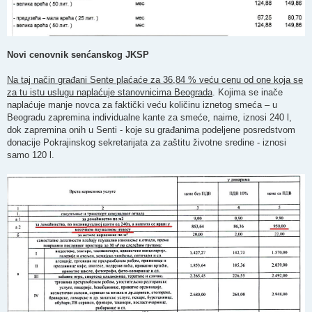
Novi cenovnik senćanskog JKSP
Na taj način građani Sente plaćaće za 36,84 % veću cenu od one koja se
za tu istu uslugu naplaćuje stanovnicima Beograda
. Kojima se inače
naplaćuje manje novca za faktički veću količinu iznetog smeća – u
Beogradu zapremina individualne kante za smeće, naime, iznosi 240 l,
dok zapremina onih u Senti - koje su građanima podeljene posredstvom
donacije Pokrajinskog sekretarijata za zaštitu životne sredine - iznosi
samo 120 l.