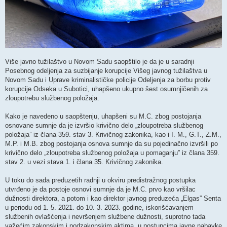
Više javno tužilaštvo u Novom Sadu saopštilo je da je u saradnji
Posebnog odeljenja za suzbijanje korupcije Višeg javnog tužilaštva u
Novom Sadu i Uprave kriminalističke policije Odeljenja za borbu protiv
korupcije Odseka u Subotici, uhapšeno ukupno šest osumnjičenih za
zloupotrebu službenog položaja.
Kako je navedeno u saopštenju, uhapšeni su M.C. zbog postojanja
osnovane sumnje da je izvršio krivično delo „zloupotreba službenog
položaja” iz člana 359. stav 3. Krivičnog zakonika, kao i I. M., G.T., Z.M.,
M.P. i M.B. zbog postojanja osnova sumnje da su pojedinačno izvršili po
krivično delo „zloupotreba službenog položaja u pomaganju” iz člana 359.
stav 2. u vezi stava 1. i člana 35. Krivičnog zakonika.
U toku do sada preduzetih radnji u okviru predistražnog postupka
utvrđeno je da postoje osnovi sumnje da je M.C. prvo kao vršilac
dužnosti direktora, a potom i kao direktor javnog preduzeća „Elgas” Senta
u periodu od 1. 5. 2021. do 10. 3. 2023. godine, iskorišćavanjem
službenih ovlašćenja i nevršenjem službene dužnosti, suprotno tada
važećim zakonskim i podzakonskim aktima, u postupcima javne nabavke