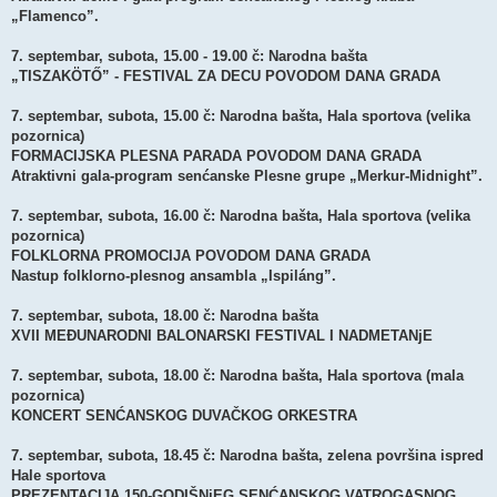
„Flamenco”.
7. septembar, subota, 15.00 - 19.00 č: Narodna bašta
„TISZAKÖTŐ” - FESTIVAL ZA DECU POVODOM DANA GRADA
7. septembar, subota, 15.00 č: Narodna bašta, Hala sportova (velika
pozornica)
FORMACIJSKA PLESNA PARADA POVODOM DANA GRADA
Atraktivni gala-program senćanske Plesne grupe „Merkur-Midnight”.
7. septembar, subota, 16.00 č: Narodna bašta, Hala sportova (velika
pozornica)
FOLKLORNA PROMOCIJA POVODOM DANA GRADA
Nastup folklorno-plesnog ansambla „Ispiláng”.
7. septembar, subota, 18.00 č: Narodna bašta
XVII MEĐUNARODNI BALONARSKI FESTIVAL I NADMETANjE
7. septembar, subota, 18.00 č: Narodna bašta, Hala sportova (mala
pozornica)
KONCERT SENĆANSKOG DUVAČKOG ORKESTRA
7. septembar, subota, 18.45 č: Narodna bašta, zelena površina ispred
Hale sportova
PREZENTACIJA 150-GODIŠNjEG SENĆANSKOG VATROGASNOG