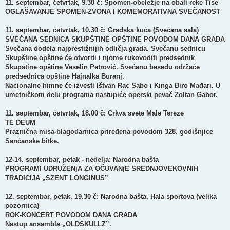
11. septembar, četvrtak, 9.30 č: Spomen-obeležje na obali reke Tise
OGLAŠAVANJE SPOMEN-ZVONA I KOMEMORATIVNA SVEČANOST
11. septembar, četvrtak, 10.30 č: Gradska kuća (Svečana sala)
SVEČANA SEDNICA SKUPŠTINE OPŠTINE POVODOM DANA GRADA
Svečana dodela najprestižnijih odličja grada. Svečanu sednicu
Skupštine opštine će otvoriti i njome rukovoditi predsednik
Skupštine opštine Veselin Petrović. Svečanu besedu održaće
predsednica opštine Hajnalka Buranj.
Nacionalne himne će izvesti Ištvan Rac Sabo i Kinga Biro Mađari. U
umetničkom delu programa nastupiće operski pevač Zoltan Gabor.
11. septembar, četvrtak, 18.00 č: Crkva svete Male Tereze
TE DEUM
Praznična misa-blagodarnica priređena povodom 328. godišnjice
Senćanske bitke.
12-14. septembar, petak - nedelja: Narodna bašta
PROGRAMI UDRUŽENjA ZA OČUVANjE SREDNJOVEKOVNIH
TRADICIJA „SZENT LONGINUS”
12. septembar, petak, 19.30 č: Narodna bašta, Hala sportova (velika
pozornica)
ROK-KONCERT POVODOM DANA GRADA
Nastup ansambla „OLDSKULLZ”.