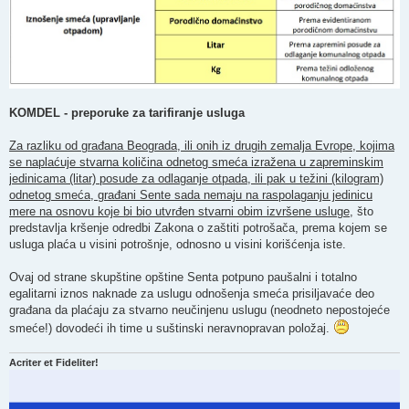
KOMDEL - preporuke za tarifiranje usluga
Za razliku od građana Beograda, ili onih iz drugih zemalja Evrope, kojima
se naplaćuje stvarna količina odnetog smeća izražena u zapreminskim
jedinicama (litar) posude za odlaganje otpada, ili pak u težini (kilogram)
odnetog smeća, građani Sente sada nemaju na raspolaganju jedinicu
mere na osnovu koje bi bio utvrđen stvarni obim izvršene usluge
, što
predstavlja kršenje odredbi Zakona o zaštiti potrošača, prema kojem se
usluga plaća u visini potrošnje, odnosno u visini korišćenja iste.
Ovaj od strane skupštine opštine Senta potpuno paušalni i totalno
egalitarni iznos naknade za uslugu odnošenja smeća prisiljavaće deo
građana da plaćaju za stvarno neučinjenu uslugu (neodneto nepostojeće
smeće!) dovodeći ih time u suštinski neravnopravan položaj.
Acriter et Fideliter!