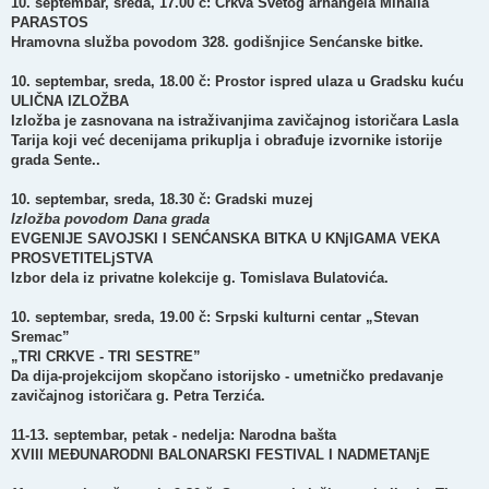
10. septembar, sreda, 17.00 č: Crkva Svetog arhangela Mihaila
PARASTOS
Hramovna služba povodom 328. godišnjice Senćanske bitke.
10. septembar, sreda, 18.00 č: Prostor ispred ulaza u Gradsku kuću
ULIČNA IZLOŽBA
Izložba je zasnovana na istraživanjima zavičajnog istoričara Lasla
Tarija koji već decenijama prikuplja i obrađuje izvornike istorije
grada Sente..
10. septembar, sreda, 18.30 č: Gradski muzej
Izložba povodom Dana grada
EVGENIJE SAVOJSKI I SENĆANSKA BITKA U KNjIGAMA VEKA
PROSVETITELjSTVA
Izbor dela iz privatne kolekcije g.
Tomislava Bulatovića
.
10. septembar, sreda, 19.00 č: Srpski kulturni centar „Stevan
Sremac”
„TRI CRKVE - TRI SESTRE”
Da dija-projekcijom skopčano istorijsko - umetničko predavanje
zavičajnog istoričara g.
Petra Terzića
.
11-13. septembar, petak - nedelja: Narodna bašta
XVIII MEĐUNARODNI BALONARSKI FESTIVAL I NADMETANjE