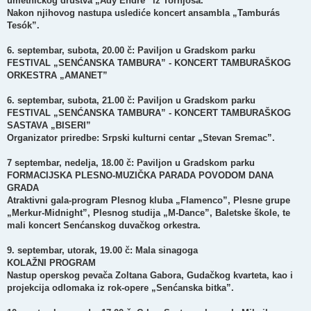
umetničkog društva „Ady Endre” iz Tornjoša.
Nakon njihovog nastupa uslediće koncert ansambla „Tamburás
Tesók”.
6. septembar, subota, 20.00 č: Paviljon u Gradskom parku
FESTIVAL „SENĆANSKA TAMBURA” - KONCERT TAMBURAŠKOG
ORKESTRA „AMANET”
6. septembar, subota, 21.00 č: Paviljon u Gradskom parku
FESTIVAL „SENĆANSKA TAMBURA” - KONCERT TAMBURAŠKOG
SASTAVA „BISERI”
Organizator priredbe: Srpski kulturni centar „Stevan Sremac”.
7 septembar, nedelja, 18.00 č: Paviljon u Gradskom parku
FORMACIJSKA PLESNO-MUZIČKA PARADA POVODOM DANA
GRADA
Atraktivni gala-program Plesnog kluba „Flamenco”, Plesne grupe
„Merkur-Midnight”, Plesnog studija „M-Dance”, Baletske škole, te
mali koncert Senćanskog duvačkog orkestra.
9. septembar, utorak, 19.00 č: Mala sinagoga
KOLAŽNI PROGRAM
Nastup operskog pevača Zoltana Gabora, Gudačkog kvarteta, kao i
projekcija odlomaka iz rok-opere „Senćanska bitka”.