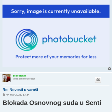
Bibliotekar
Globalni moderator
Re: Novosti u varoši
P
04 Mar 2025, 13:24
o
Blokada Osnovnog suda u Senti
s
t