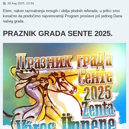
P
28 Avg 2025, 13:54
o
s
Elem, nakon razmatranja mnogih i obilja plodnih referada, u prilici smo
t
konačno da predočimo najverovatniji Program proslave još jednog Dana
našeg grada.
PRAZNIK GRADA SENTE 2025.