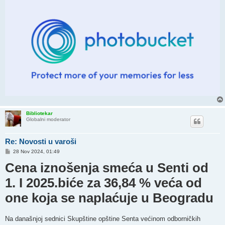
Bibliotekar
Globalni moderator
Re: Novosti u varoši
P
28 Nov 2024, 01:49
o
Cena iznošenja smeća u Senti od
s
t
1. I 2025.biće za 36,84 % veća od
one koja se naplaćuje u Beogradu
Na današnjoj sednici Skupštine opštine Senta većinom odborničkih