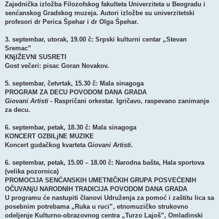
Zajednička izložba Filozofskog fakulteta Univerziteta u Beogradu i
senćanskog Gradskog muzeja. Autori izložbe su univerzitetski
profesori dr Perica Špehar i dr Olga Špehar.
3. septembar, utorak, 19.00 č: Srpski kulturni centar „Stevan
Sremac”
KNjIŽEVNI SUSRETI
Gost večeri: pisac Goran Novakov.
5. septembar, četvrtak, 15.30 č: Mala sinagoga
PROGRAM ZA DECU POVODOM DANA GRADA
Giovani Artisti
- Raspričani orkestar. Igričavo, raspevano zanimanje
za decu.
6. septembar, petak, 18.30 č: Mala sinagoga
KONCERT OZBILjNE MUZIKE
Koncert gudačkog kvarteta
Giovani Artisti
.
6. septembar, petak, 15.00 – 18.00 č: Narodna bašta, Hala sportova
(velika pozornica)
PROMOCIJA SENĆANSKIH UMETNIČKIH GRUPA POSVEĆENIH
OČUVANjU NARODNIH TRADICIJA POVODOM DANA GRADA
U programu će nastupiti članovi Udruženja za pomoć i zaštitu lica sa
posebnim potrebama „Ruka u ruci”, etnomuzičko strukovno
odeljenje Kulturno-obrazovnog centra „Turzo Lajoš”, Omladinski