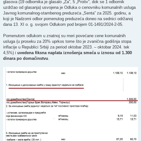
glasova (19 odbornika je glasalo „Za”, 5 „Protiv”, dok se 1 odbornik
uzdržao od glasanja) usvojena je Odluka o cenovniku komunalnih usluga
Javnog komunalnog-stambenog preduzeća „Senta” za 2025. godinu, a
koji je Nadzorni odbor pomenutog preduzeća doneo na sednici održanoj
dana 13. XI o. g. svojom Odlukom pod brojem 01-1491/2024-2-05.
Pomenutom odlukom u znatnoj su meri povećane cene komunalnih
usluga (u proseku za 20% uprkos tome što je zvanična godišnja stopa
inflacije u Republici Srbiji za period oktobar 2023. – oktobar 2024. tek
4,5%) i
uvedena fiksna naplata iznošenja smeća u iznosu od 1.300
dinara po domaćinstvu
.