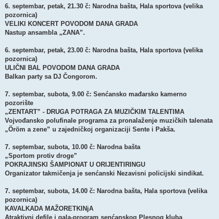
6. septembar, petak, 21.30 č: Narodna bašta, Hala sportova (velika
pozornica)
VELIKI KONCERT POVODOM DANA GRADA
Nastup ansambla „ZANA”.
6. septembar, petak, 23.00 č: Narodna bašta, Hala sportova (velika
pozornica)
ULIČNI BAL POVODOM DANA GRADA
Balkan party sa DJ Čongorom.
7. septembar, subota, 9.00 č: Senćansko mađarsko kamerno
pozorište
„ZENTART” - DRUGA POTRAGA ZA MUZIČKIM TALENTIMA
Vojvođansko polufinale programa za pronalaženje muzičkih talenata
„Öröm a zene” u zajedničkoj organizaciji Sente i Pakša.
7. septembar, subota, 10.00 č: Narodna bašta
„Sportom protiv droge”
POKRAJINSKI ŠAMPIONAT U ORIJENTIRINGU
Organizator takmičenja je senćanski Nezavisni policijski sindikat.
7. septembar, subota, 14.00 č: Narodna bašta, Hala sportova (velika
pozornica)
KAVALKADA MAŽORETKINjA
Atraktivni defile i gala-program senćanskog Plesnog kluba