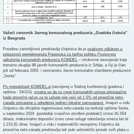
Važeći cenovnik Javnog komunalnog preduzeća „Gradska čistoća”
iz Beograda
Posebnu zanimljivost predstavlja činjenica da je
ovakvom odlukom u
potpunosti prenebregnuta Preporuka za tarifnu politiku Poslovnog
udruženja komunalnih preduzeća KOMDEL
– strukovne asocijacije koja
trenutno okuplja 98 javnih komunalnih preduzeća iz Srbije, a čiji je član
još od februara 2003. i senćansko Javno komunalno stambeno preduzeće
„Senta”.
Po metodologiji KOMDEL-a
(razvijenoj u Stalnoj konferenciji gradova i
opština - SKGO),
smatra se da su cene komunalnih usluga pristupačne
kada prosečni račun za te usluge nije veći od 1,5% od prosečne neto-
zarade ostvarene u određenoj jedinici lokalne samouprave.
Imajući u vidu
činjenicu da oficijelno registrovana neto-zarada na teritoriji opštine Senta
u septembru 2024. (poslednji zvanično utvrđeni podatak!) iznosi 81.054
dinara, maksimalno dopustivi iznos cene usluge odnošenja smeća bio bi
1.215,81 dinar. Imajući u vidu i matematički neospornu činjenicu da
prosečna neto-zarada predstavlja tek puki aritmetički prosek svih plata u