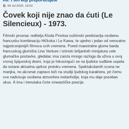
P
09 Jul 2025, 19:02
o
Čovek koji nije znao da ćuti (Le
s
t
Silencieux) - 1973.
Filmski prvenac reditelja Kloda Pinotoa suštinski predstavlja osobenu
francusku kombinaciju Hičkoka i Le Karea, te ujedno i jedan od verovatno
najpotcenjenijih filmova svih vremena. Pored maestralne glume barda
francuskog glumišta Lina Venture i istinski briljantnih minijatura cele
glumačke postavke, gledalac ima zaista mnogo razloga da uživa u ovoj
vrsnoj špijunskoj drami, koja je fokusirajući se na ljudske sudbine uspela
da ostane aktuelna uprkos protoku vremena. Spektakularnih scena ne
manjka, no akcenat zapravo leži na studiji ljudskog karaktera, pri čemu
sve nadvisuje osobena atmosfera melanholije, koja mu daje poseban
ukus. A ima i trenutaka čiste sineastičke poezije.