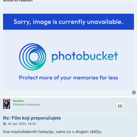
Acriter et Fideliter!
branko
Globalni moderator
Re: Film koji preporučujete
P
04 Jan 2022, 19:42
o
s
Ima masturbativnih fantazija, samo su u drugom obličju.
t