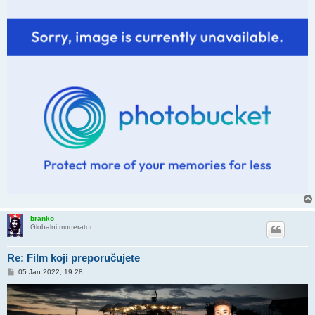
branko
Globalni moderator
Re: Film koji preporučujete
P
05 Jan 2022, 19:28
o
s
t