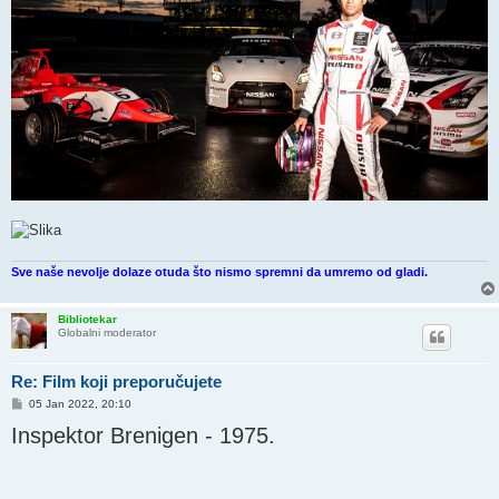
Sve naše nevolje dolaze otuda što nismo spremni da umremo od gladi.
Bibliotekar
Globalni moderator
Re: Film koji preporučujete
P
05 Jan 2022, 20:10
o
Inspektor Brenigen - 1975.
s
t