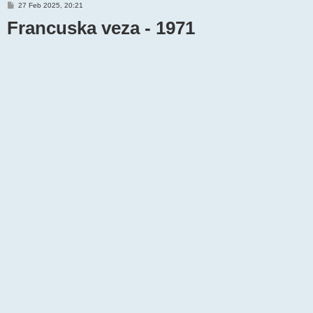
P
27 Feb 2025, 20:21
o
Francuska veza - 1971
s
t