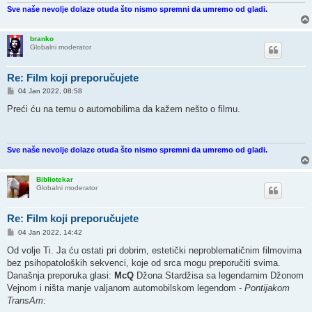
Sve naše nevolje dolaze otuda što nismo spremni da umremo od gladi.
branko
Globalni moderator
Re: Film koji preporučujete
P
04 Jan 2022, 08:58
o
s
Preći ću na temu o automobilima da kažem nešto o filmu.
t
Sve naše nevolje dolaze otuda što nismo spremni da umremo od gladi.
Bibliotekar
Globalni moderator
Re: Film koji preporučujete
P
04 Jan 2022, 14:42
o
s
Od volje Ti. Ja ću ostati pri dobrim, estetički neproblematičnim filmovima
t
bez psihopatoloških sekvenci, koje od srca mogu preporučiti svima.
Današnja preporuka glasi:
McQ
Džona Stardžisa sa legendarnim Džonom
Vejnom i ništa manje valjanom automobilskom legendom -
Pontijakom
TransAm
: