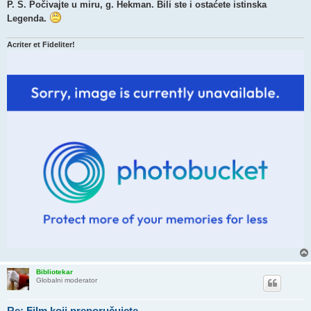
P. S. Počivajte u miru, g. Hekman. Bili ste i ostaćete istinska
Legenda.
Acriter et Fideliter!
Bibliotekar
Globalni moderator
Re: Film koji preporučujete