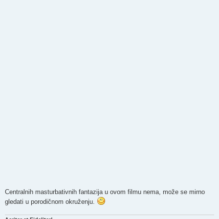
Centralnih masturbativnih fantazija u ovom filmu nema, može se mirno
gledati u porodičnom okruženju.