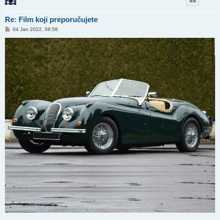
Re: Film koji preporučujete
P
04 Jan 2022, 08:58
o
s
t