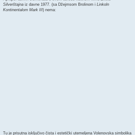
Silverštajna
iz davne 1977. (sa Džejmsom Brolinom i
Linkoln
Kontinentalom Mark III
) nema:
Tu je prisutna isključivo čista i estetički utemeljena Volenovska simbolika