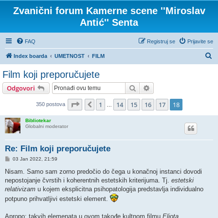
Zvanični forum Kamerne scene ''Miroslav
Antić'' Senta
FAQ
Registruj se
Prijavite se
P
Index boarda
UMETNOST
FILM
r
Film koji preporučujete
e
Pretraga
Napredna pretraga
Odgovori
t
r
Stranica
18
od
18
1
14
15
16
17
18
Prethodni
350 postova
…
a
Bibliotekar
g
Globalni moderator
a
Re: Film koji preporučujete
P
03 Jan 2022, 21:59
o
s
Nisam. Samo sam zorno predočio do čega u konačnoj instanci dovodi
t
nepostojanje čvrstih i koherentnih estetskih kriterijuma. Tj.
estetski
relativizam
u kojem eksplicitna psihopatologija predstavlja individualno
potpuno prihvatljivi estetski element.
Apropo: takvih elemenata u ovom takođe kultnom filmu
Eliota