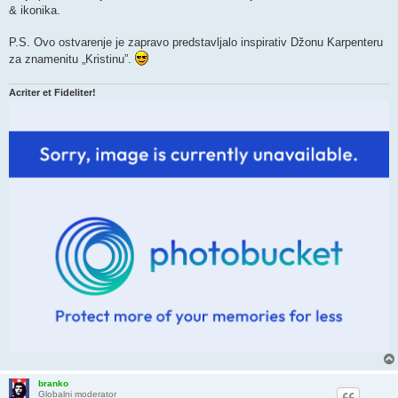
& ikonika.
P.S. Ovo ostvarenje je zapravo predstavljalo inspirativ Džonu Karpenteru
za znamenitu „Kristinu”.
Acriter et Fideliter!
branko
Globalni moderator