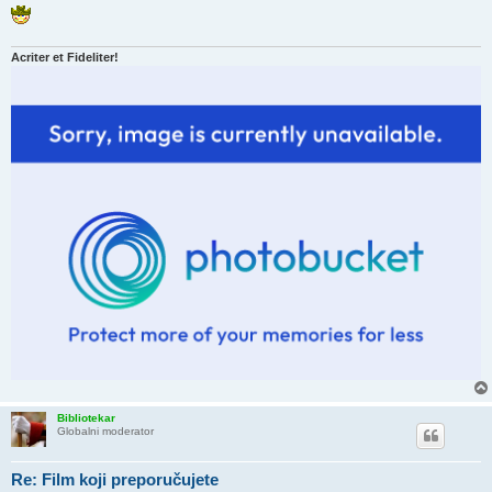
Acriter et Fideliter!
Bibliotekar
Globalni moderator
Re: Film koji preporučujete