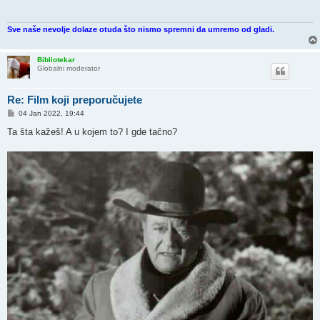
Sve naše nevolje dolaze otuda što nismo spremni da umremo od gladi.
Bibliotekar
Globalni moderator
Re: Film koji preporučujete
P
04 Jan 2022, 19:44
o
s
Ta šta kažeš! A u kojem to? I gde tačno?
t