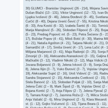
30) GLUMCI - Branislav Unginović (26 - 214), Mirjana Savin 
Dušan Blažić (13 - 131), Viktor Unginović (12 - 72), Ivan Đo
Ljupka Ivošević (9 - 46), Jelena Đorđević (9 - 45), Svetlana
Ćurčić (8 - 40), Dejana Uverić-Šević (7 - 55), Kristina Nikol
(6 - 33), Ana Kostić (6 - 32), Izabela Šantić (6 - 31), Tomisl
Marija Manojlović (5 - 26), Slobodan Filipović (5 - 25), Boja
(5 - 23), Predrag Popović ml. (5 - 23), Petra Šećerov (5 - 2
17), Božidar Popov (4 - 41), Miloš Botić (4 - 30), Marina Mi
(4 - 21), Nataša Agošton (4 - 21), Tatjana Nikolić (4 - 21), 
Samardžić (4 - 17), Siniša Uverić (4 - 17), Lena Lučić (4 - 
Milijana Marjanović (3 - 41), Maja Radonjić (3 - 25), Sonja 
Zimonjić (3 - 16), Aleksandra Atanasković (3 - 15), Galjina B
Mačkaški (3 - 12), Vladimir Nikolić (3 - 12), Maja Vidicki (3 
Jovana Boljanović (3 - 9), Jelena Ivković (3 - 9), Sonja Draž
8), Jelena Ilijin (3 - 7), Vuko Đurović (3 - 7), Vojislav Ungi
19), Aleksandar Supić (2 - 16), Uroš Vidović (2 - 16), Radov
Sandra Stojanović (2 - 15), Aleksandra Cvetković (2 - 15), Sl
Stela Banović (2 - 12), Slobodan Poljak (2 - 10), Sanja Mati
Jelena Čolić (2 – 9), Mark Šipoš (2 - 9), Vojislav Dimić (2 -
Bojana Kontić (2 - 7), Anja Filipov (2 - 7), Jelena Pjevač (2 
7), Tamara Knipl (2 - 7), Jasmina Roža (2 - 7), Milica Stošić
Anja Vašalić (2 - 6), Mina Unginović (2 - 5), Klara Mesaroš
st. (1 - 12), Gojko Vučurović (1 - 12), Tijana Beara (1 - 11