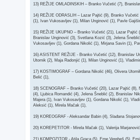
13) REŽIJE OMLADINSKIH – Branko Vučetić (7), Branislav U
14) REŽIJE ODRASLIH – Lazar Pajtić (9), Branko Vučetić (8)
(1), Ivan Vukosavljev (1), Milan Unginović (1), Pavle Gajiš
15) REŽIJE UKUPNO – Branko Vučetić (21), Lazar Pajtić (9),
Branislav Unginović (3), Svetlana Kozić (3), Jelena Šneblić
Vukosavljev (1), Gordana Nikolić (1), Mirjana Savin (1), Pav
16) ASISTENT REŽIJE - Branko Vučetić (12), Branislav Ungin
Utornik (2), Maja Radonjić (1), Milan Unginović (1), Vladimi
17) KOSTIMOGRAF – Gordana Nikolić (46), Olivera Utornik (6)
Belić (1),
18) SCENOGRAF – Branko Vučetić (20), Lazar Pajtić (8), Nat
(4), Ljubica Romandić (4), Jelena Šneblić (2), Branislav Nik
Majera (1), Ivan Vukosavljev (1), Gordana Nikolić (1), Vlad
Aleksić (1), Mirela Mačak (1),
19) KOREOGRAF - Aleksandar Babin (4), Slađana Stojanović 
20) KOREPETITOR - Mirela Mačak (1), Valerija Marjanović 
21) KOMPOZITOR - Atila Graca (5), Erne Verebeš (5), Emil 