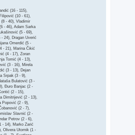
ndić (16 - 115),
ilipović (10 - 61),
(8 - 40), Vladimir
ć (6 - 46), Adam Sarka
ukašinović (5 - 69),
5 - 24), Dragan Uverić
Dijana Omerdić (5 -
4 - 21), Marina Čikić
ić (4 - 17), Zoran
nja Tomić (4 - 13),
vić (3 - 16), Mirela
dić (3 - 13), Dejan
a Srpak (3 - 9),
Nataša Bulatović (3 -
20), Đuro Banjac (2 -
ontić (2 - 15),
 Dimitrijević (2 - 13),
a Popović (2 - 9),
Čobanović (2 - 7),
omislav Slavnić (2 -
ndar Petrov (2 - 6),
1 - 14), Marko Zarić
, Olivera Utornik (1 -