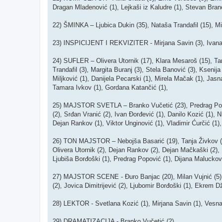
Dragan Mladenović (1), Lejkaši iz Kaludre (1), Stevan Bran
22) ŠMINKA – Ljubica Dukin (35), Nataša Trandafil (15), Mil
23) INSPICIJENT I REKVIZITER - Mirjana Savin (3), Ivana 
24) SUFLER – Olivera Utornik (17), Klara Mesaroš (15), Tan
Trandafil (3), Margita Buranj (3), Stela Banović (3), Ksenij
Miljković (1), Danijela Pecarski (1), Mirela Mačak (1), Jasna
Tamara Ivkov (1), Gordana Katančić (1),
25) MAJSTOR SVETLA – Branko Vučetić (23), Predrag Popović
(2), Srđan Vranić (2), Ivan Đorđević (1), Danilo Kozić (1), 
Dejan Rankov (1), Viktor Unginović (1), Vladimir Ćurčić (1),
26) TON MAJSTOR – Nebojša Basarić (19), Tanja Živkov (18)
Olivera Utornik (2), Dejan Rankov (2), Dejan Mačkaški (2), 
Ljubiša Borđoški (1), Predrag Popović (1), Dijana Maluckov 
27) MAJSTOR SCENE - Đuro Banjac (20), Milan Vujnić (5), Pe
(2), Jovica Dimitrijević (2), Ljubomir Borđoški (1), Ekrem Dž
28) LEKTOR - Svetlana Kozić (1), Mirjana Savin (1), Vesna 
29) DRAMATIZACIJA - Branko Vučetić (2),