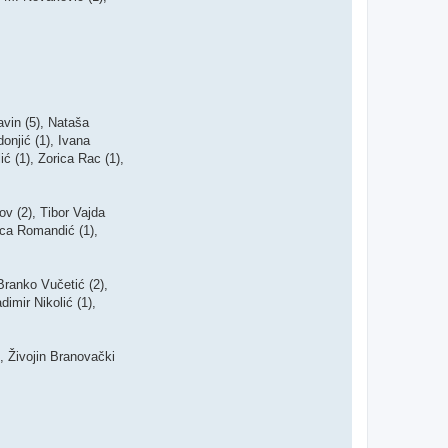
avin (5), Nataša
onjić (1), Ivana
ić (1), Zorica Rac (1),
v (2), Tibor Vajda
bica Romandić (1),
Branko Vučetić (2),
imir Nikolić (1),
, Živojin Branovački