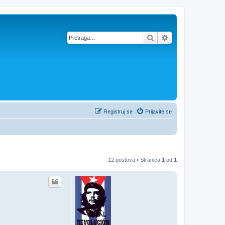
Pretraga
Napredna pretra
Registruj se
Prijavite se
12 postova • Stranica
1
od
1