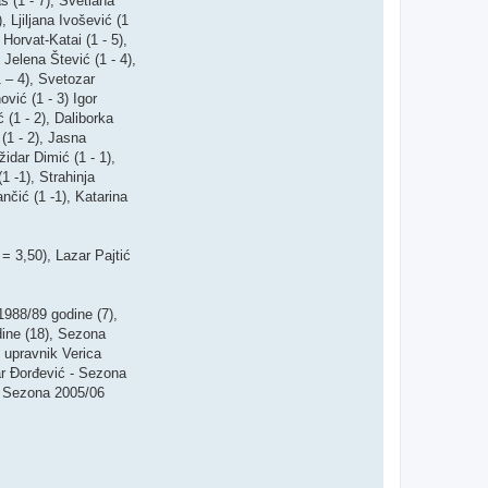
s (1 - 7), Svetlana
, Ljiljana Ivošević (1
 Horvat-Katai (1 - 5),
 Jelena Štević (1 - 4),
1 – 4), Svetozar
ović (1 - 3) Igor
ć (1 - 2), Daliborka
 (1 - 2), Jasna
židar Dimić (1 - 1),
1 -1), Strahinja
ančić (1 -1), Katarina
= 3,50), Lazar Pajtić
1988/89 godine (7),
ine (18), Sezona
 upravnik Verica
ar Đorđević - Sezona
, Sezona 2005/06