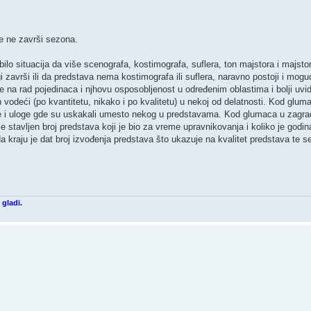
ne završi sezona.
bilo situacija da više scenografa, kostimografa, suflera, ton majstora i majsto
i završi ili da predstava nema kostimografa ili suflera, naravno postoji i mogu
že na rad pojedinaca i njhovu osposobljenost u određenim oblastima i bolji uv
vodeći (po kvantitetu, nikako i po kvalitetu) u nekoj od delatnosti. Kod glu
i uloge gde su uskakali umesto nekog u predstavama. Kod glumaca u zagradi 
e stavljen broj predstava koji je bio za vreme upravnikovanja i koliko je godina
 kraju je dat broj izvođenja predstava što ukazuje na kvalitet predstava te s
gladi.