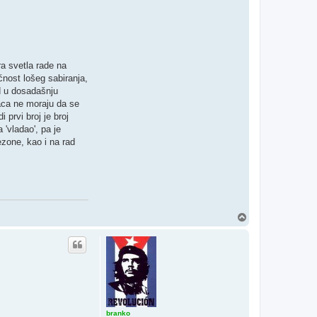
ra svetla rade na
ćnost lošeg sabiranja,
id u dosadašnju
maca ne moraju da se
prvi broj je broj
 'vladao', pa je
ezone, kao i na rad
V
r
h
branko