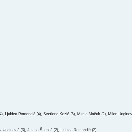
, Ljubica Romandić (4), Svetlana Kozić (3), Mirela Mačak (2), Milan Unginov
nginović (3), Jelena Šneblić (2), Ljubica Romandić (2),