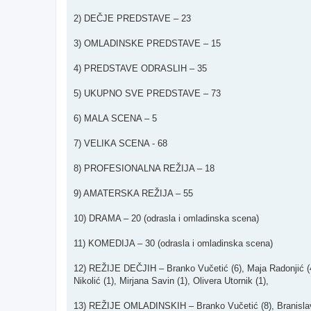
2) DEČJE PREDSTAVE – 23
3) OMLADINSKE PREDSTAVE – 15
4) PREDSTAVE ODRASLIH – 35
5) UKUPNO SVE PREDSTAVE – 73
6) MALA SCENA – 5
7) VELIKA SCENA - 68
8) PROFESIONALNA REŽIJA – 18
9) AMATERSKA REŽIJA – 55
10) DRAMA – 20 (odrasla i omladinska scena)
11) KOMEDIJA – 30 (odrasla i omladinska scena)
12) REŽIJE DEČJIH – Branko Vučetić (6), Maja Radonjić (4)
Nikolić (1), Mirjana Savin (1), Olivera Utornik (1),
13) REŽIJE OMLADINSKIH – Branko Vučetić (8), Branislav U