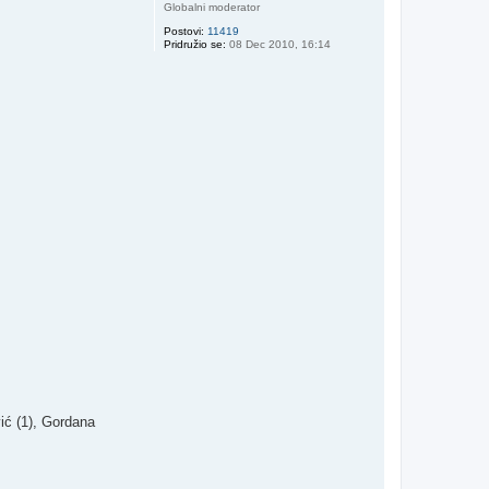
Globalni moderator
Postovi:
11419
Pridružio se:
08 Dec 2010, 16:14
ić (1), Gordana