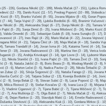
(25 - 226), Gordana Nikolić (22 - 189), Mirela Mačak (17 - 151), Ljubica Roma
rđević (12 - 70), Danilo Kozić (11 - 57), Predrag Popović (10 - 89), Slobodica F
 Kozić (8 - 57), Branko Vučetić (8 - 55), Jovana Mijatov (8 - 43), Goran Popov 
ić (7 - 44), Tanja Vujnić (7 - 29), Ljubiša Borđoški (6 - 60), Branimir Vučurovi
av Nikolić (6 - 28), Aleksandra Stajić (6 - 27), Dunja Nikolić (6 - 25), Tamara V
n Pajtić (5 - 25), Sanja Dimić (5 - 25), Ivana Milošević (5 - 24), Marko Kozić (
3), Valida Omerdić (5 - 20), Sebastijan Gubik (5 -19), Ivana Sunajko (5 - 17), 
lovanović (4 - 27), Ines Rajić (4 - 25), Mario Mačak (4 - 22), Jovana Vejnović (
Dragana Mišić (4 - 21), Tatjana Čikić (4 - 18), Maja Mačak (4 – 18), Sandra Vujn
14), Tamara Trandafil (4 - 14), Jovan Isma (4 - 14), Katarina Tomić (4 - 14), Sa
Flener (3 - 19), Jovana Radovanović (3 - 19), Martina Ven (3 - 18), Verica Ivoše
ugarski (3 - 15), Andrija Krivokapić (3 - 14), Igor Lovre (3 - 14), Ljubomir Man
- 11), Nikola Stanišić (3 - 11), Ivana Pajtić (3 - 10), Tamara Živić (3 - 10), Sonj
ić (3 - 9), Nataša Jakšić (3 - 8), Boris Beara (3 - 8), Miodrag Mandić (3 - 8), 
nović (3 - 6), Marton Lečei (3 - 6), Nadica Pavlov (2 - 28), Nikola Štrbački (2 - 
an Zubac (2 - 16), Silvija Šogorović (2 - 15), Nataša Farago (2 - 15), Jovana K
aviša Ćurčić (2 - 14), Tatjana Sobur (2 - 13), Ksenija Borđoški (2 - 14), Jovica
ć (2 - 9), Sonja Belak (2 - 9), Stevan Subić (2 - 9), Lazar Popović (2 - 9), Maj
 9), Milica Ristović (2 - 9), Stefan Kovačev (2 - 9), Ivana Luca (2 - 8), Mirjana 
- 7), Vladimir Ciganović (2 - 7), Tijana Babić (2 - 7), Tijana Miščević (2 - 7), T
 (2 - 7), Ana Muškinja (2 - 7), Olga Baloš (2 - 7), Nikola Mačak (2 - 6), Aleksa
 (2 - 4), Dejan Rankov (1 - 20), Slavoljub Matić (1 - 14), Emeše Radovanović (
), Dušanka Stevković (1 - 10), Aleksandra Kiuk (1 - 10), Gordana Mirkov (1 - 10)