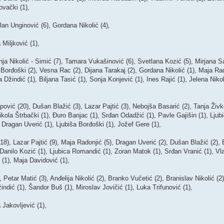
ovački (1),
an Unginović (6), Gordana Nikolić (4),
Miljković (1),
ja Nikolić - Simić (7), Tamara Vukašinović (6), Svetlana Kozić (5), Mirjana S
a Borđoški (2), Vesna Rac (2), Dijana Tarakaj (2), Gordana Nikolić (1), Maja Rad
 Džindić (1), Biljana Tasić (1), Sonja Konjević (1), Ines Rajić (1), Jelena Nikol
 (20), Dušan Blažić (3), Lazar Pajtić (3), Nebojša Basarić (2), Tanja Živko
Nikola Štrbački (1), Đuro Banjac (1), Srđan Odadžić (1), Pavle Gajišin (1), Lju
 Dragan Uverić (1), Ljubiša Borđoški (1), Jožef Gere (1),
, Lazar Pajtić (9), Maja Radonjić (5), Dragan Uverić (2), Dušan Blažić (2), 
Danilo Kozić (1), Ljubica Romandić (1), Zoran Matok (1), Srđan Vranić (1), Vlad
(1), Maja Davidović (1),
tar Matić (3), Anđelija Nikolić (2), Branko Vučetić (2), Branislav Nikolić (2)
indić (1), Šandor Buš (1), Miroslav Jovičić (1), Luka Trifunović (1),
Jakovljević (1),