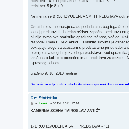
redni broj 10 + 11 jednaki su kao 3 + 4 ili kao 6 + 7
redni broj 5 je 8 + 9
Ne menja se BROJ IZVOĐENJA SVIH PREDSTAVA dok se 
Ostali brojevi ne moraju da se podudaraju zbog toga što je 
jednoj predstavi ili da jedan režiser započne predstavu drug
ali nije svrha ove statistike apsolutna tačnost, već da uka
raspodelu rada u "Miki Antiću". Masnim slovima je označen 
poklapaju uloge sa učešćem u predstavama jer su sabirane 
premijera, a drugi broj izvođenja predstava. Kod upravnika j
izračunato koliko je prosečno imao predstava za sezonu. Na
Upravnog odbora.
urađeno 9. 10. 2010. godine
Sve naše nevolje dolaze otuda što nismo spremni da umremo od 
Re: Statistika
P
od
branko
»
08 Feb 2011, 17:14
o
s
KAMERNA SCENA "MIROSLAV ANTIĆ"
t
1) BROJ IZVOĐENJA SVIH PREDSTAVA - 411