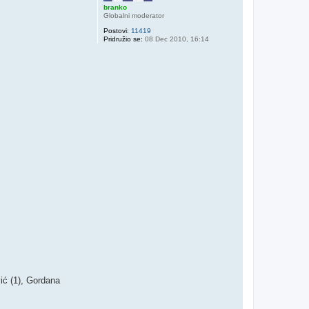
branko
Globalni moderator
Postovi:
11419
Pridružio se:
08 Dec 2010, 16:14
ić (1), Gordana