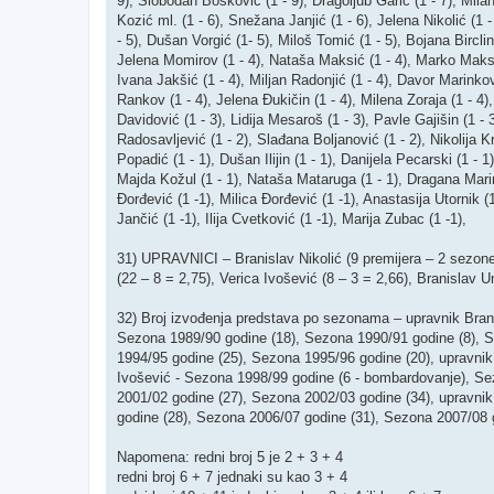
9), Slobodan Bošković (1 - 9), Dragoljub Garić (1 - 7), Mila
Kozić ml. (1 - 6), Snežana Janjić (1 - 6), Jelena Nikolić (1 
- 5), Dušan Vorgić (1- 5), Miloš Tomić (1 - 5), Bojana Birclin
Jelena Momirov (1 - 4), Nataša Maksić (1 - 4), Marko Maksić 
Ivana Jakšić (1 - 4), Miljan Radonjić (1 - 4), Davor Marinko
Rankov (1 - 4), Jelena Đukičin (1 - 4), Milena Zoraja (1 - 4),
Davidović (1 - 3), Lidija Mesaroš (1 - 3), Pavle Gajišin (1 - 
Radosavljević (1 - 2), Slađana Boljanović (1 - 2), Nikolija Kr
Popadić (1 - 1), Dušan Ilijin (1 - 1), Danijela Pecarski (1 - 
Majda Kožul (1 - 1), Nataša Mataruga (1 - 1), Dragana Marink
Đorđević (1 -1), Milica Đorđević (1 -1), Anastasija Utornik (
Jančić (1 -1), Ilija Cvetković (1 -1), Marija Zubac (1 -1),
31) UPRAVNICI – Branislav Nikolić (9 premijera – 2 sezone 
(22 – 8 = 2,75), Verica Ivošević (8 – 3 = 2,66), Branislav U
32) Broj izvođenja predstava po sezonama – upravnik Brani
Sezona 1989/90 godine (18), Sezona 1990/91 godine (8), 
1994/95 godine (25), Sezona 1995/96 godine (20), upravnik
Ivošević - Sezona 1998/99 godine (6 - bombardovanje), Se
2001/02 godine (27), Sezona 2002/03 godine (34), upravni
godine (28), Sezona 2006/07 godine (31), Sezona 2007/08 
Napomena: redni broj 5 je 2 + 3 + 4
redni broj 6 + 7 jednaki su kao 3 + 4