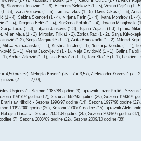
n Ivošević (1 - 7), Radoslav Pakaški (1 - 7), Čedomir Ćurčić (1 - 7), Akoš Kopa
- 6), Slobodan Jenovac (1 - 6), Eleonora Selaković (1 - 5), Vesna Gajišin (1 - 5)
 (1 - 5), Ivana Vejnović (1 - 5), Tamara Ivkov (1 - 5), David Čikoš (1 - 5), Anita
(1 - 4), Sabina Skenderi (1 - 4), Mirjana Perin (1 - 4), Ivana Momirov (1 - 4),
vić (1 - 4), Dragana Belić (1 - 4), Snežana Poljak (1 - 4), Jovana Mihajlovski (
 Sonja Lučić (1- 3), Tatjana Janković (1-3), Bojana Vujačić (1-3), Ljiljana Milan
3), Milan Mrđa (1 - 2), Miroslav Frik (1 - 2), Zorica Rac (1 - 2), Sanja Krivokapi
ajinović (1-2), Sanja Margaretić (1 - 2), Anita Branovački (1 - 2), Milorad Bojin
1), Milica Ramadanski (1 - 1), Kristina Birclin (1 -1), Nemanja Kondić (1 - 1), Bo
ović (1 - 1), Vesna Jakovljević (1 - 1), Maja Davidović (1 - 1), Galina Paloš (
1 -1), Andrej Zeković (1 -1), Una Borđoški (1 -1), Tara Stojšić (1 -1), Lenkica J
= 4,50 prosek), Nebojša Basarić (25 – 7 = 3,57), Aleksandar Đorđević (7 – 2 
nginović (2 – 1 = 2,00),
slav Unginović - Sezona 1987/88 godine (3), upravnik Lazar Pajtić - Sezona 
Sezona 1991/92 godine (12), Sezona 1992/93 godine (20), Sezona 1993/94 god
 Branislav Nikolić - Sezona 1996/97 godine (14), Sezona 1997/98 godine (22),
zona 1999/2000 godine (20), Sezona 2000/01 godine (15), upravnik Aleksand
k Nebojša Basarić - Sezona 2003/04 godine (20), Sezona 2004/05 godine (37)
godine (7), Sezona 2008/09 godine (22), Sezona 2009/10 godine (38),