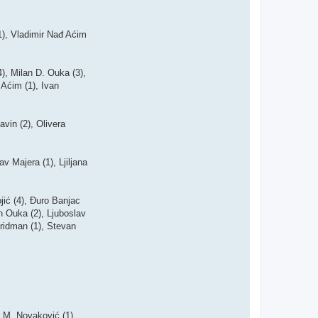
1), Vladimir Nađ Aćim
), Milan D. Ouka (3),
 Aćim (1), Ivan
vin (2), Olivera
v Majera (1), Ljiljana
jić (4), Đuro Banjac
an Ouka (2), Ljuboslav
Fridman (1), Stevan
n M. Novaković (1),