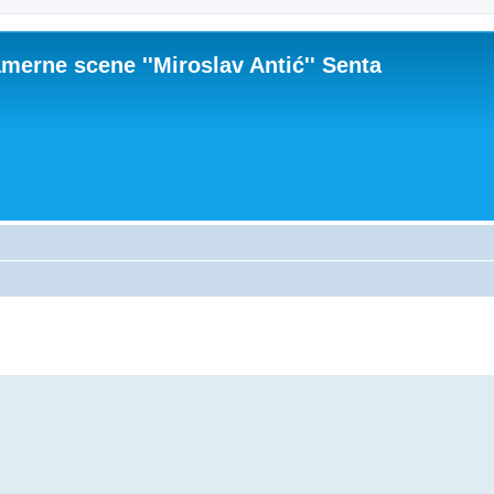
merne scene ''Miroslav Antić'' Senta
na pretraga