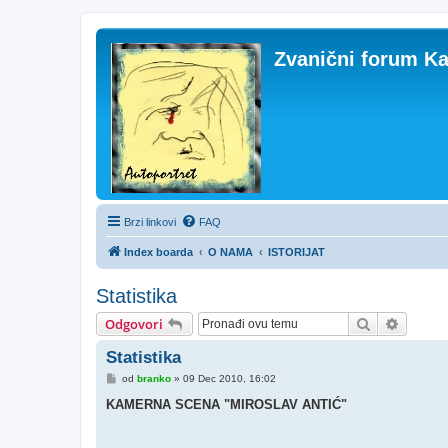
Zvanični forum Ka
Brzi linkovi
FAQ
Index boarda
O NAMA
ISTORIJAT
Statistika
Pretraga
Napred
Odgovori
Statistika
P
od
branko
»
09 Dec 2010, 16:02
o
s
KAMERNA SCENA "MIROSLAV ANTIĆ"
t