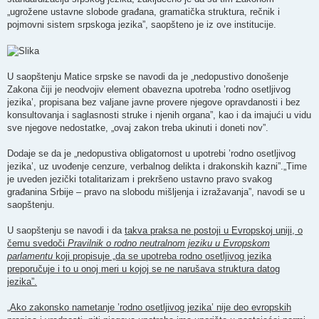
„ugrožene ustavne slobode građana, gramatička struktura, rečnik i
pojmovni sistem srpskoga jezika”, saopšteno je iz ove institucije.
U saopštenju Matice srpske se navodi da je „nedopustivo donošenje
Zakona čiji je neodvojiv element obavezna upotreba ’rodno osetljivog
jezika’, propisana bez valjane javne provere njegove opravdanosti i bez
konsultovanja i saglasnosti struke i njenih organa”, kao i da imajući u vidu
sve njegove nedostatke, „ovaj zakon treba ukinuti i doneti nov”.
Dodaje se da je „nedopustiva obligatornost u upotrebi ’rodno osetljivog
jezika’, uz uvođenje cenzure, verbalnog delikta i drakonskih kazni”.„Time
je uveden jezički totalitarizam i prekršeno ustavno pravo svakog
građanina Srbije – pravo na slobodu mišljenja i izražavanja”, navodi se u
saopštenju.
U saopštenju se navodi i da
takva praksa ne postoji u Evropskoj uniji, o
čemu svedoči
Pravilnik o rodno neutralnom jeziku u Evropskom
parlamentu
koji propisuje „da se upotreba rodno osetljivog jezika
preporučuje i to u onoj meri u kojoj se ne narušava struktura datog
jezika”.
„Ako zakonsko nametanje ’rodno osetljivog jezika’ nije deo evropskih