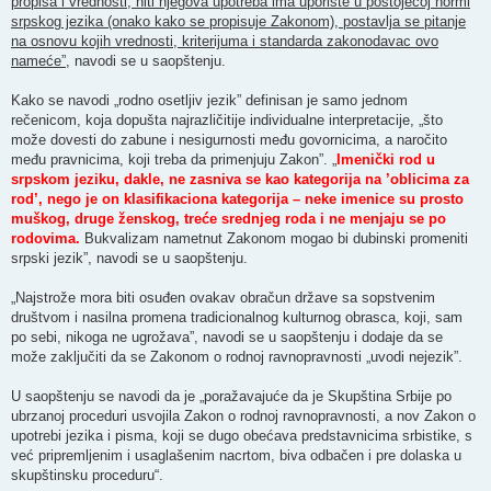
propisa i vrednosti, niti njegova upotreba ima uporište u postojećoj normi
srpskog jezika (onako kako se propisuje Zakonom), postavlja se pitanje
na osnovu kojih vrednosti, kriterijuma i standarda zakonodavac ovo
nameće”
, navodi se u saopštenju.
Kako se navodi „rodno osetljiv jezik” definisan je samo jednom
rečenicom, koja dopušta najrazličitije individualne interpretacije, „što
može dovesti do zabune i nesigurnosti među govornicima, a naročito
među pravnicima, koji treba da primenjuju Zakon”. „
Imenički rod u
srpskom jeziku, dakle, ne zasniva se kao kategorija na ’oblicima za
rod’, nego je on klasifikaciona kategorija – neke imenice su prosto
muškog, druge ženskog, treće srednjeg roda i ne menjaju se po
rodovima.
Bukvalizam nametnut Zakonom mogao bi dubinski promeniti
srpski jezik”, navodi se u saopštenju.
„Najstrože mora biti osuđen ovakav obračun države sa sopstvenim
društvom i nasilna promena tradicionalnog kulturnog obrasca, koji, sam
po sebi, nikoga ne ugrožava”, navodi se u saopštenju i dodaje da se
može zaključiti da se Zakonom o rodnoj ravnopravnosti „uvodi nejezik”.
U saopštenju se navodi da je „poražavajuće da je Skupština Srbije po
ubrzanoj proceduri usvojila Zakon o rodnoj ravnopravnosti, a nov Zakon o
upotrebi jezika i pisma, koji se dugo obećava predstavnicima srbistike, s
već pripremljenim i usaglašenim nacrtom, biva odbačen i pre dolaska u
skupštinsku proceduru“.