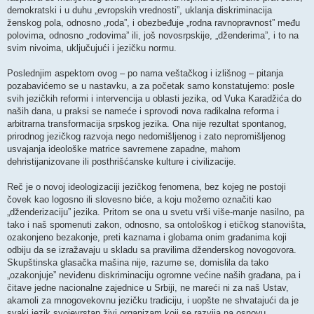
demokratski i u duhu „evropskih vrednosti”, uklanja diskriminacija
ženskog pola, odnosno „roda”, i obezbeđuje „rodna ravnopravnost” među
polovima, odnosno „rodovima” ili, još novosrpskije, „dženderima”, i to na
svim nivoima, uključujući i jezičku normu.
Poslednjim aspektom ovog – po nama veštačkog i izlišnog – pitanja
pozabavićemo se u nastavku, a za početak samo konstatujemo: posle
svih jezičkih reformi i intervencija u oblasti jezika, od Vuka Karadžića do
naših dana, u praksi se nameće i sprovodi nova radikalna reforma i
arbitrarna transformacija srpskog jezika. Ona nije rezultat spontanog,
prirodnog jezičkog razvoja nego nedomišljenog i zato nepromišljenog
usvajanja ideološke matrice savremene zapadne, mahom
dehristijanizovane ili posthrišćanske kulture i civilizacije.
Reč je o novoj ideologizaciji jezičkog fenomena, bez kojeg ne postoji
čovek kao logosno ili slovesno biće, a koju možemo označiti kao
„dženderizaciju” jezika. Pritom se ona u svetu vrši više-manje nasilno, pa
tako i naš spomenuti zakon, odnosno, sa ontološkog i etičkog stanovišta,
ozakonjeno bezakonje, preti kaznama i globama onim građanima koji
odbiju da se izražavaju u skladu sa pravilima dženderskog novogovora.
Skupštinska glasačka mašina nije, razume se, domislila da tako
„ozakonjuje” neviđenu diskriminaciju ogromne većine naših građana, pa i
čitave jedne nacionalne zajednice u Srbiji, ne mareći ni za naš Ustav,
akamoli za mnogovekovnu jezičku tradiciju, i uopšte ne shvatajući da je
svaki jezik svojevrstan živi organizam koji se razvija na osnovu