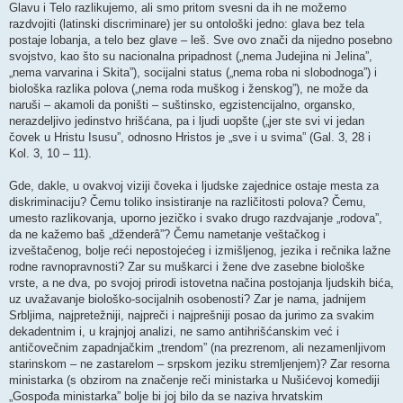
Glavu i Telo razlikujemo, ali smo pritom svesni da ih ne možemo
razdvojiti (latinski discriminare) jer su ontološki jedno: glava bez tela
postaje lobanja, a telo bez glave – leš. Sve ovo znači da nijedno posebno
svojstvo, kao što su nacionalna pripadnost („nema Judejina ni Jelina”,
„nema varvarina i Skita”), socijalni status („nema roba ni slobodnoga”) i
biološka razlika polova („nema roda muškog i ženskog”), ne može da
naruši – akamoli da poništi – suštinsko, egzistencijalno, organsko,
nerazdeljivo jedinstvo hrišćana, pa i ljudi uopšte („jer ste svi vi jedan
čovek u Hristu Isusu”, odnosno Hristos je „sve i u svima” (Gal. 3, 28 i
Kol. 3, 10 – 11).
Gde, dakle, u ovakvoj viziji čoveka i ljudske zajednice ostaje mesta za
diskriminaciju? Čemu toliko insistiranje na različitosti polova? Čemu,
umesto razlikovanja, uporno jezičko i svako drugo razdvajanje „rodova”,
da ne kažemo baš „dženderâ”? Čemu nametanje veštačkog i
izveštačenog, bolje reći nepostojećeg i izmišljenog, jezika i rečnika lažne
rodne ravnopravnosti? Zar su muškarci i žene dve zasebne biološke
vrste, a ne dva, po svojoj prirodi istovetna načina postojanja ljudskih bića,
uz uvažavanje biološko-socijalnih osobenosti? Zar je nama, jadnijem
Srbljima, najpretežniji, najpreči i najprešniji posao da jurimo za svakim
dekadentnim i, u krajnjoj analizi, ne samo antihrišćanskim već i
antičovečnim zapadnjačkim „trendom” (na prezrenom, ali nezamenljivom
starinskom – ne zastarelom – srpskom jeziku stremljenjem)? Zar resorna
ministarka (s obzirom na značenje reči ministarka u Nušićevoj komediji
„Gospođa ministarka” bolje bi joj bilo da se naziva hrvatskim