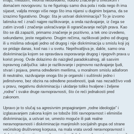
imaju, međutim, veoma neodređeno, fluidno značenje u svetskom i
domaćem novogovoru: tu ne figuriraju samo dva pola i roda nego ih ima
sijaset, valjda mnogo više nego što ima nijansi u duginim bojama, da se
izrazimo figurativno. Drugo: šta je ustvari diskriminacija? To je izvorno
latinska reč i znači najpre razlikovanje, a onda razdvajanje, iz čega se
zatim izvodi i značenje uskraćivanje ili ograničavanje nečijih prava. Kao
što se dâ zapaziti, primarno značenje je pozitivno, a tek ono izvedeno,
sekundarno, jeste negativno. Drugim rečima, razlikovati jedno od drugog
ili u mislima odvajati jedno od drugog i nije diskriminacija u smislu koji joj
se pridaje danas, kod nas i u svetu. Neprihvatljiva je, dakle, samo ona
diskriminacija kojom se opravdava osporavanje drugog i njegovih prava u
korist prvog. Ovde dolazimo do naizgled paradoksalnog, ali sasvim
ispravnog zaključka: iako je razlikovanje i pojmovno razdvajanje ljudi,
stvari i pojava, prema određenim merilima, u moralnom smislu adiaforon
ili neutralno, razdvajanje onoga što je organski i suštinski jedno i
jedinstveno, bez obzira na određene posebnosti, ipak nas nezadrživo vodi
u pravu, negativnu diskriminaciju i ukidanje toliko hvaljene i željene
„rodne” i svake druge ravnopravnosti, što će reći jednakosti pred
zakonom.
Upravo je to slučaj sa agresivnim propagiranjem „rodne ideologije” i
izglasavanjem zakona kojim se tobože štiti ravnopravnost i eliminiše
diskriminacija, a ustvari se, umesto moguće ili pak realne
neravnopravnosti i diskriminacije manjinskih socijalnih grupa od strane
većinskog društvenog korpusa, na mala vrata uvodi neravnopravnost i