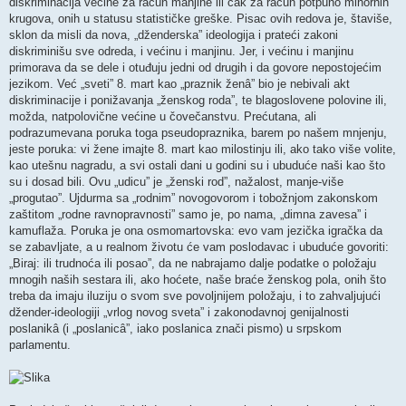
diskriminacija većine za račun manjine ili čak za račun potpuno minornih
krugova, onih u statusu statističke greške. Pisac ovih redova je, štaviše,
sklon da misli da nova, „dženderska” ideologija i prateći zakoni
diskriminišu sve odreda, i većinu i manjinu. Jer, i većinu i manjinu
primorava da se dele i otuđuju jedni od drugih i da govore nepostojećim
jezikom. Već „sveti” 8. mart kao „praznik ženâ” bio je nebivali akt
diskriminacije i ponižavanja „ženskog roda”, te blagoslovene polovine ili,
možda, natpolovične većine u čovečanstvu. Prećutana, ali
podrazumevana poruka toga pseudopraznika, barem po našem mnjenju,
jeste poruka: vi žene imajte 8. mart kao milostinju ili, ako tako više volite,
kao utešnu nagradu, a svi ostali dani u godini su i ubuduće naši kao što
su i dosad bili. Ovu „udicu” je „ženski rod”, nažalost, manje-više
„progutao”. Ujdurma sa „rodnim” novogovorom i tobožnjom zakonskom
zaštitom „rodne ravnopravnosti” samo je, po nama, „dimna zavesa” i
kamuflaža. Poruka je ona osmomartovska: evo vam jezička igračka da
se zabavljate, a u realnom životu će vam poslodavac i ubuduće govoriti:
„Biraj: ili trudnoća ili posao”, da ne nabrajamo dalje podatke o položaju
mnogih naših sestara ili, ako hoćete, naše braće ženskog pola, onih što
treba da imaju iluziju o svom sve povoljnijem položaju, i to zahvaljujući
džender-ideologiji „vrlog novog sveta” i zakonodavnoj genijalnosti
poslanikâ (i „poslanicâ”, iako poslanica znači pismo) u srpskom
parlamentu.