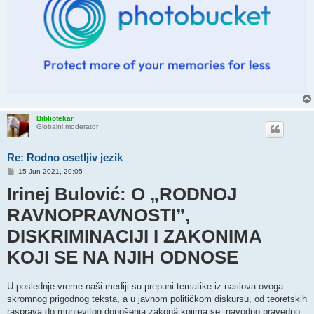
Bibliotekar
Globalni moderator
Re: Rodno osetljiv jezik
P
15 Jun 2021, 20:05
o
Irinej Bulović: O „RODNOJ
s
t
RAVNOPRAVNOSTI”,
DISKRIMINACIJI I ZAKONIMA
KOJI SE NA NJIH ODNOSE
U poslednje vreme naši mediji su prepuni tematike iz naslova ovoga
skromnog prigodnog teksta, a u javnom političkom diskursu, od teoretskih
rasprava do munjevitog donošenja zakonâ kojima se, navodno pravedno,