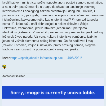
kvalifikativom ministrica, pošto nepostojano a postoji samo u nominativu,
a ne u svim padežima) nije u stanju da shvati da lansiranje ovakvog
kvaziproblema i analognog zakona predstavlja i dangubu, i luksuz, i
pucanj u prazno, pa i greh, u vremenu u kojem smo suočeni sa izazovima
i iskušenjima kakva smo retko kad u istoriji imali? Pritom „od ta posla
nema ič”, kako kažu naši dobri seljaci u nekim delovima Srbije.
Dekretima, zabranama, protivustavnim „rešenjima”, pretnjama i
ideološkim „ketmanima” neće biti pokoren ni programiran živi jezik jednog
još uvek živog naroda. Uz veru, kulturu i istorijsko pamćenje, jezik je
jedan od važnih elemenata našeg identiteta. On će nadživeti i ovaj
„zakon”, usmeren, voljno ili nevoljno, protiv srpskog naroda, njegove
tradicije i samosvesti, a posebno protiv njegovog jezika.
Izvor:
https://eparhijabacka.info/episkop-bac ... 4/06/2021/
Acriter et Fideliter!