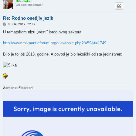
Bibliotekar
Globalni moderator
Re: Rodno osetljiv jezik
P
06 Okt 2017, 22:49
o
s
U tematskom nizu „Vesti” istog ovog sektora:
t
http://www.mikaanticforum.org/viewtopic.php?f=59&t=1749
Bilo je to još 2013. godine. A povod je bio leksički odista jedinstven:
Acriter et Fideliter!