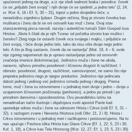
upućenost jednog na drugo, a iz nje sledi realnost braka i porodice: čovek
će se „priljubiti ženi svojoj” i njih dvoje će se sjediniti „u jedno telo” (2, 24;
sr. IKor. 6, 16 i Ef. 5, 30 – 31), tojest u jedno dvojedino biće, u
neraskidivu zajednicu ljubavi. Drugim rečima, Bog je stvorio čoveka kao
muškarca i ženu da bi se oni ostvarili kao muž i žena. Ovaj stav
starozavetnog pisca navodi, razvija i autentično tumači Sâm Gospod Isus
Hristos: „Niste li čitali da je njih Tvorac od početka stvorio kao muško i
žensko? Zbog toga će ostaviti čovek oca svojega i majku, i priljubiće se
ženi svojoj, i biće dvoje jedno telo, tako da nisu više dvoje nego jedno
telo. A što je Bog sastavio, čovek da ne rastavlja” (Mat. 19, 4 – 6; ovde
nije zgoreg napomenuti da je upravo rastavljanje jedno od osnovnih
značenja imenice diskriminacija). Jedinstvo muža i žene ne ukida,
naravno, njihovu prirodnu posebnost i ličnosnu drugost ili različitost. I
obrnuto: posebnost, drugost, različitost, samosvojnost, ne samo što nije
prepreka jedinstvu nego je njegov preduslov. Jedinstvo nije jedincata
datost jednog i jedinog već jedinstvo između jednog i drugog. Prema
tome, muž i žena su istovremeno i u jednakoj meri dvoje i jedno – dvoje u
uzajamnom ličnosnom prožimanju (perihorezi), a jedno po prirodi i po
prirodnim darovima i sposobnostima. Ovu jevanđelsku istinu na
nenadmašan način ilustruje i objašnjava sveti apostol Pavle kad
upoređuje odnos muža i žene sa odnosom Hrista i Crkve (vidi Ef. 5, 31 –
32), s razlogom zvane i Nevesta Hristova (vidi Otkr. 21, 2 i 9). Hrista i
Crkvu istovremeno i u jednakoj meri i razlikujemo i poistovećujemo. Na to
nas upućuje i Pavlova slika Hrista kao Glave Crkve (Ef. 1, 22; 5, 23 i 30;
Kol. 1, 18), a Crkve kao Tela Hristovog (IKor. 12, 27; Ef. 1, 23; 5, 23 i 30).