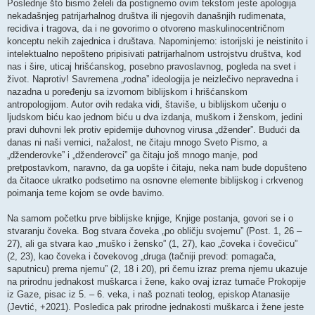
Poslednje što bismo želeli da postignemo ovim tekstom jeste apologija
nekadašnjeg patrijarhalnog društva ili njegovih današnjih rudimenata,
recidiva i tragova, da i ne govorimo o otvoreno maskulinocentričnom
konceptu nekih zajednica i društava. Napominjemo: istorijski je neistinito i
intelektualno nepošteno pripisivati patrijarhalnom ustrojstvu društva, kod
nas i šire, uticaj hrišćanskog, posebno pravoslavnog, pogleda na svet i
život. Naprotiv! Savremena „rodna” ideologija je neizlečivo nepravedna i
nazadna u poređenju sa izvornom biblijskom i hrišćanskom
antropologijom. Autor ovih redaka vidi, štaviše, u biblijskom učenju o
ljudskom biću kao jednom biću u dva izdanja, muškom i ženskom, jedini
pravi duhovni lek protiv epidemije duhovnog virusa „džender”. Budući da
danas ni naši vernici, nažalost, ne čitaju mnogo Sveto Pismo, a
„dženderovke” i „dženderovci” ga čitaju još mnogo manje, pod
pretpostavkom, naravno, da ga uopšte i čitaju, neka nam bude dopušteno
da čitaoce ukratko podsetimo na osnovne elemente biblijskog i crkvenog
poimanja teme kojom se ovde bavimo.
Na samom početku prve biblijske knjige, Knjige postanja, govori se i o
stvaranju čoveka. Bog stvara čoveka „po obličju svojemu” (Post. 1, 26 –
27), ali ga stvara kao „muško i žensko” (1, 27), kao „čoveka i čovečicu”
(2, 23), kao čoveka i čovekovog „druga (tačniji prevod: pomagača,
saputnicu) prema njemu” (2, 18 i 20), pri čemu izraz prema njemu ukazuje
na prirodnu jednakost muškarca i žene, kako ovaj izraz tumače Prokopije
iz Gaze, pisac iz 5. – 6. veka, i naš poznati teolog, episkop Atanasije
(Jevtić, +2021). Posledica pak prirodne jednakosti muškarca i žene jeste