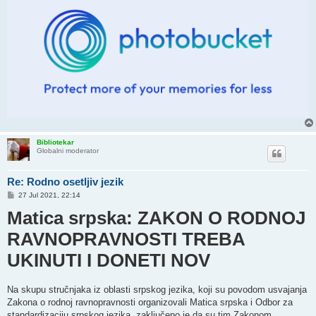
Bibliotekar
Globalni moderator
Re: Rodno osetljiv jezik
P
27 Jul 2021, 22:14
o
Matica srpska: ZAKON O RODNOJ
s
t
RAVNOPRAVNOSTI TREBA
UKINUTI I DONETI NOV
Na skupu stručnjaka iz oblasti srpskog jezika, koji su povodom usvajanja
Zakona o rodnoj ravnopravnosti organizovali Matica srpska i Odbor za
standardizaciju srpskog jezika, zaključeno je da su tim Zakonom