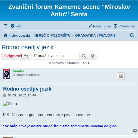
Zvanični forum Kamerne scene ''Miroslav
Antić'' Senta
FAQ
Registruj se
Prijavite se
P
Index boarda
NI REČ O POZORIŠTU
GRAMATIKA I PRAVOPIS
r
Rodno osetljiv jezik
e
Pretraga
Napredna pretraga
Odgovori
t
4 postova • Stranica
1
od
1
r
branko
a
Globalni moderator
g
a
Rodno osetljiv jezik
P
06 Okt 2017, 16:40
o
s
t
P.S. Ne znam gde smo ono ranije pisali o ovome.
Sve naše nevolje dolaze otuda što nismo spremni da umremo od gladi.