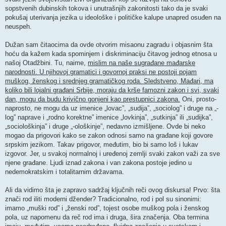
sopstvenih dubinskih tokova i unutrašnjih zakonitosti tako da je svaki
pokušaj uterivanja jezika u ideološke i političke kalupe unapred osuđen na
neuspeh.
Dužan sam čitaocima da ovde otvorim misaonu zagradu i objasnim šta
hoću da kažem kada spominjem i diskriminaciju čitavog jednog etnosa u
našoj Otadžbini. Tu, naime,
mislim na naše sugrađane mađarske
narodnosti. U njihovoj gramatici i govornoj praksi ne postoji pojam
muškog, ženskog i srednjeg gramatičkog roda. Sledstveno, Mađari, ma
koliko bili lojalni građani Srbije, moraju da krše famozni zakon i svi, svaki
dan, mogu da budu krivično gonjeni kao prestupnici zakona.
Oni, prosto-
naprosto, ne mogu da uz imenice „lovac”, „sudija”, „sociolog” i druge na „-
log” naprave i „rodno korektne” imenice „lovkinja”, „sutkinja” ili „sudijka”,
„sociološkinja” i druge „-ološkinje”, nedavno izmišljene. Ovde bi neko
mogao da prigovori kako se zakon odnosi samo na građane koji govore
srpskim jezikom. Takav prigovor, međutim, bio bi samo loš i lukav
izgovor. Jer, u svakoj normalnoj i uređenoj zemlji svaki zakon važi za sve
njene građane. Ljudi iznad zakona i van zakona postoje jedino u
nedemokratskim i totalitarnim državama.
Ali da vidimo šta je zapravo sadržaj ključnih reči ovog diskursa! Prvo: šta
znači rod iliti moderni džender? Tradicionalno, rod i pol su sinonimi:
imamo „muški rod” i „ženski rod”, tojest osobe muškog pola i ženskog
pola, uz napomenu da reč rod ima i druga, šira značenja. Oba termina