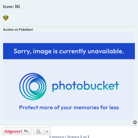
Izvor: N1
Acriter et Fideliter!
Odgovori
4 postova • Stranica
1
od
1