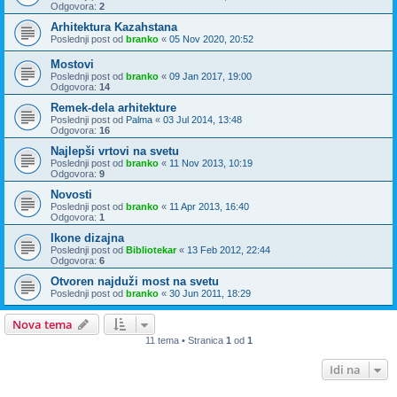
Odgovora:
2
Arhitektura Kazahstana
Poslednji post od
branko
«
05 Nov 2020, 20:52
Mostovi
Poslednji post od
branko
«
09 Jan 2017, 19:00
Odgovora:
14
Remek-dela arhitekture
Poslednji post od
Palma
«
03 Jul 2014, 13:48
Odgovora:
16
Najlepši vrtovi na svetu
Poslednji post od
branko
«
11 Nov 2013, 10:19
Odgovora:
9
Novosti
Poslednji post od
branko
«
11 Apr 2013, 16:40
Odgovora:
1
Ikone dizajna
Poslednji post od
Bibliotekar
«
13 Feb 2012, 22:44
Odgovora:
6
Otvoren najduži most na svetu
Poslednji post od
branko
«
30 Jun 2011, 18:29
Nova tema
11 tema • Stranica
1
od
1
Idi na