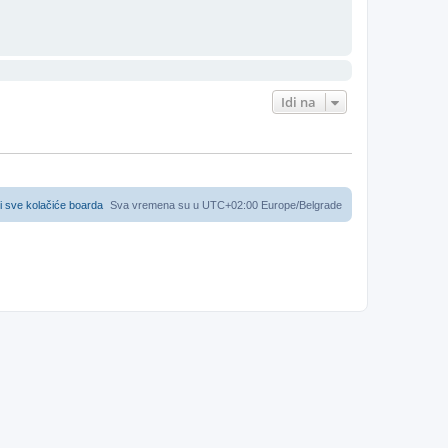
Idi na
i sve kolačiće boarda
Sva vremena su u UTC+02:00 Europe/Belgrade