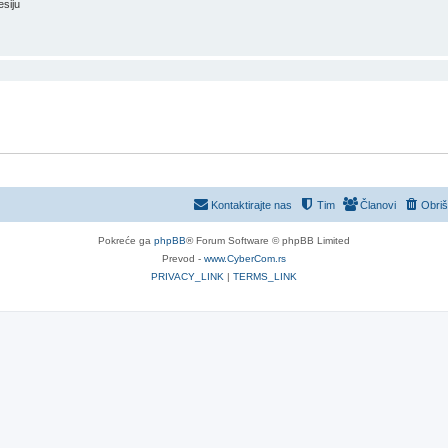
esiju
Kontaktirajte nas
Tim
Članovi
Obriš
Pokreće ga
phpBB
® Forum Software © phpBB Limited
Prevod -
www.CyberCom.rs
PRIVACY_LINK
|
TERMS_LINK