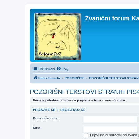
Zvanični forum Ka
Brzi linkovi
FAQ
Index boarda
POZORIŠTE
POZORIŠNI TEKSTOVI STRAN
POZORIŠNI TEKSTOVI STRANIH PIS
Nemate potrebne dozvole da pregledate teme u ovom forumu.
PRIJAVITE SE
•
REGISTRUJ SE
Korisničko ime:
Šifra:
Prijavi me automatski pri svakoj 