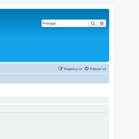
Pretraga
Napredna pretra
Registruj se
Prijavite se