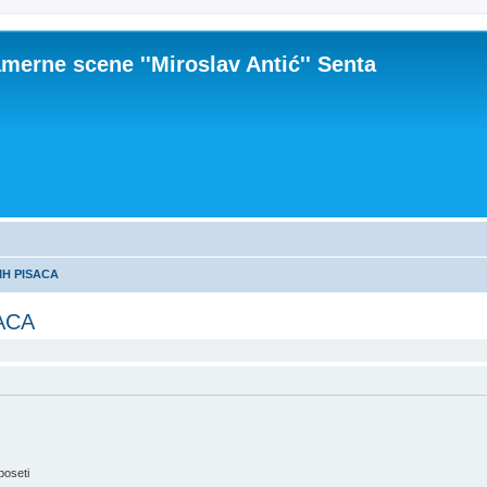
merne scene ''Miroslav Antić'' Senta
IH PISACA
ACA
poseti