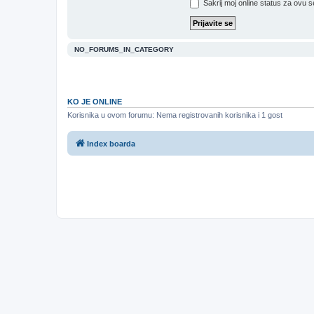
Sakrij moj online status za ovu s
NO_FORUMS_IN_CATEGORY
KO JE ONLINE
Korisnika u ovom forumu: Nema registrovanih korisnika i 1 gost
Index boarda