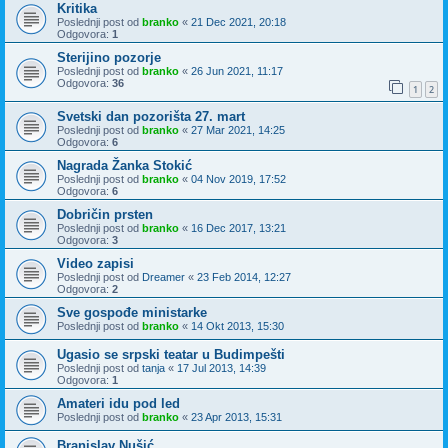
Kritika
Poslednji post od
branko
«
21 Dec 2021, 20:18
Odgovora:
1
Sterijino pozorje
Poslednji post od
branko
«
26 Jun 2021, 11:17
Odgovora:
36
1
2
Svetski dan pozorišta 27. mart
Poslednji post od
branko
«
27 Mar 2021, 14:25
Odgovora:
6
Nagrada Žanka Stokić
Poslednji post od
branko
«
04 Nov 2019, 17:52
Odgovora:
6
Dobričin prsten
Poslednji post od
branko
«
16 Dec 2017, 13:21
Odgovora:
3
Video zapisi
Poslednji post od
Dreamer
«
23 Feb 2014, 12:27
Odgovora:
2
Sve gospođe ministarke
Poslednji post od
branko
«
14 Okt 2013, 15:30
Ugasio se srpski teatar u Budimpešti
Poslednji post od
tanja
«
17 Jul 2013, 14:39
Odgovora:
1
Amateri idu pod led
Poslednji post od
branko
«
23 Apr 2013, 15:31
Branislav Nušić