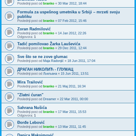
Poslednji post od
branko
«
30 Mar 2012, 18:44
Formula za uspešnog umetnika u Srbiji – mrzeti svoju
publiku
Poslednji post od
branko
«
07 Feb 2012, 15:46
Zoran Radmilović
Poslednji post od
branko
«
14 Jan 2012, 22:26
Odgovora:
1
Tadić pomilovao Žarka Lauševića
Poslednji post od
branko
«
29 Dec 2011, 12:44
Sve što se ne zove glumac
Poslednji post od
Maja Radonjić
«
18 Jun 2011, 17:04
ДРАГАН НИКОЛИЋ - ГЛУМАЦ
Poslednji post od
Љиљана
«
15 Jun 2011, 13:51
Mira Trailović
Poslednji post od
branko
«
21 Maj 2011, 16:34
"Zlatni ćuran"
Poslednji post od
Dreamer
«
22 Mar 2011, 00:00
Sahrana Nušića
Poslednji post od
branko
«
17 Mar 2011, 15:53
Odgovora:
1
Đorđe Lebović
Poslednji post od
branko
«
13 Mar 2011, 11:45
Danica Maksimović