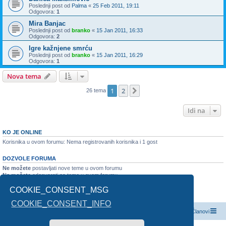
Poslednji post od
Palma
«
25 Feb 2011, 19:11
Odgovora:
1
Mira Banjac
Poslednji post od
branko
«
15 Jan 2011, 16:33
Odgovora:
2
Igre kažnjene smrću
Poslednji post od
branko
«
15 Jan 2011, 16:29
Odgovora:
1
Nova tema
1
2
Sledeća
26 tema
Idi na
KO JE ONLINE
Korisnika u ovom forumu: Nema registrovanih korisnika i 1 gost
DOZVOLE FORUMA
Ne možete
postavljati nove teme u ovom forumu
Ne možete
odgovarati na teme u ovom forumu
Ne možete
monjati vaše postove u ovom forumu
COOKIE_CONSENT_MSG
Ne možete
brisati vaše postove u ovom forumu
Ne možete
slati prikačene fajlove u ovom forumu
COOKIE_CONSENT_INFO
Index boarda
Kontaktirajte nas
Tim
Članovi