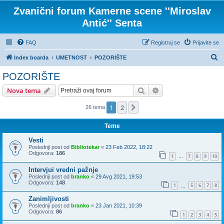
Zvanični forum Kamerne scene ''Miroslav
Antić'' Senta
FAQ
Registruj se
Prijavite se
P
Index boarda
UMETNOST
POZORIŠTE
r
POZORIŠTE
e
Pretraga
Napredna pretraga
Nova tema
t
r
1
2
Sledeća
26 tema
a
Teme
g
Vesti
a
Poslednji post od
Bibliotekar
«
23 Feb 2022, 18:22
Odgovora:
186
1
7
8
9
10
…
Intervjui vredni pažnje
Poslednji post od
branko
«
29 Avg 2021, 19:53
Odgovora:
148
1
5
6
7
8
…
Zanimljivosti
Poslednji post od
branko
«
23 Jan 2021, 10:39
Odgovora:
86
1
2
3
4
5