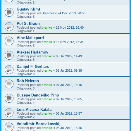
Odgovora:
1
Gustav Klimt
Poslednji post od
Dreamer
«
24 Dec 2013, 20:56
Odgovora:
5
Pol S. Braun
Poslednji post od
branko
«
16 Nov 2012, 16:40
Odgovora:
1
Vibe Maliepard
Poslednji post od
branko
«
16 Nov 2012, 16:34
Odgovora:
2
Aleksej Harlamov
Poslednji post od
branko
«
08 Jul 2012, 14:49
Odgovora:
5
Danijel F. Gerharc
Poslednji post od
branko
«
08 Jul 2012, 09:38
Odgovora:
8
Rob Heferan
Poslednji post od
branko
«
07 Jul 2012, 18:16
Odgovora:
3
Đuzepe Dangeliko Pino
Poslednji post od
branko
«
07 Jul 2012, 18:05
Odgovora:
4
Luis Alvarez Katala
Poslednji post od
branko
«
06 Jul 2012, 16:57
Odgovora:
2
Volodimir Borovikovskij
Poslednji post od
branko
«
06 Jul 2012, 16:46