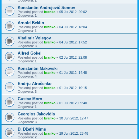
Odgovora:
2
Konstantin Andreјevič Somov
Poslednji post od
branko
«
05 Jul 2012, 20:02
Odgovora:
1
Arnold Beklin
Poslednji post od
branko
«
04 Jul 2012, 18:04
Odgovora:
1
Vladimir Volegov
Poslednji post od
branko
«
04 Jul 2012, 17:52
Odgovora:
3
Alfred Gokel
Poslednji post od
branko
«
02 Jul 2012, 22:08
Odgovora:
1
Konstantin Makovski
Poslednji post od
branko
«
01 Jul 2012, 14:48
Odgovora:
4
Endrju Atrošenko
Poslednji post od
branko
«
01 Jul 2012, 10:15
Odgovora:
3
Gustav Moro
Poslednji post od
branko
«
01 Jul 2012, 09:40
Odgovora:
1
Georgios Jakovidis
Poslednji post od
branko
«
30 Jun 2012, 12:47
Odgovora:
3
D. Džefri Mims
Poslednji post od
branko
«
29 Jun 2012, 23:48
Odgovora:
2