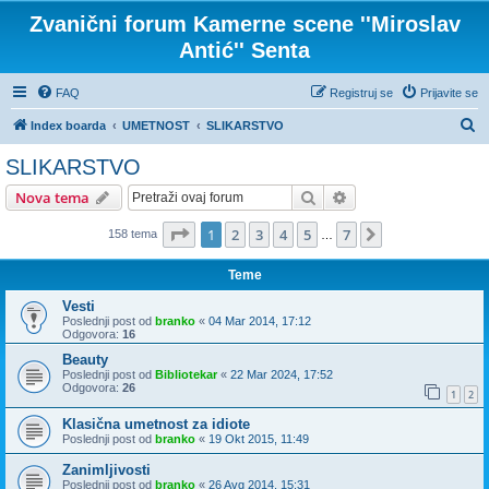
Zvanični forum Kamerne scene ''Miroslav
Antić'' Senta
FAQ
Registruj se
Prijavite se
P
Index boarda
UMETNOST
SLIKARSTVO
r
SLIKARSTVO
e
Pretraga
Napredna pretraga
Nova tema
t
r
Stranica
1
od
7
1
2
3
4
5
7
Sledeća
158 tema
…
a
Teme
g
Vesti
a
Poslednji post od
branko
«
04 Mar 2014, 17:12
Odgovora:
16
Beauty
Poslednji post od
Bibliotekar
«
22 Mar 2024, 17:52
Odgovora:
26
1
2
Klasična umetnost za idiote
Poslednji post od
branko
«
19 Okt 2015, 11:49
Zanimljivosti
Poslednji post od
branko
«
26 Avg 2014, 15:31