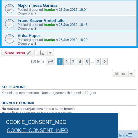
Majkl i Inesa Garmaš
Poslednji post od
branko
«
28 Jun 2012, 19:04
Odgovora:
7
Franc Ksaver Vinterhalter
Poslednji post od
branko
«
28 Jun 2012, 18:46
Odgovora:
2
Erika Huper
Poslednji post od
branko
«
28 Jun 2012, 18:29
Odgovora:
2
Nova tema
Stranica
1
od
7
1
2
3
4
5
7
Sledeća
158 tema
…
Idi na
KO JE ONLINE
Korisnika u ovom forumu: Nema registrovanih korisnika i 1 gost
DOZVOLE FORUMA
Ne možete
postavljati nove teme u ovom forumu
Ne možete
odgovarati na teme u ovom forumu
Ne možete
monjati vaše postove u ovom forumu
COOKIE_CONSENT_MSG
Ne možete
brisati vaše postove u ovom forumu
Ne možete
slati prikačene fajlove u ovom forumu
COOKIE_CONSENT_INFO
Index boarda
Kontaktirajte nas
Tim
Članovi