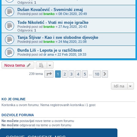
Odgovora:
1
Dušan Kovačević - Svemirski zmaj
Poslednji post od
branko
«
08 Okt 2020, 20:49
Tode Nikoletić - Vrati mi moje igračke
Poslednji post od
branko
«
27 Avg 2020, 20:43
Odgovora:
1
Tanja Šljivar - Kao i sve slobodne djevojke
Poslednji post od
branko
«
24 Maj 2020, 21:08
Đurđa Lili - Lepota je u različitosti
Poslednji post od
dr ama
«
22 Feb 2020, 19:33
Nova tema
Stranica
1
od
10
1
2
3
4
5
10
Sledeća
239 tema
…
Idi na
KO JE ONLINE
Korisnika u ovom forumu: Nema registrovanih korisnika i 1 gost
DOZVOLE FORUMA
Ne možete
postavljati nove teme u ovom forumu
Ne možete
odgovarati na teme u ovom forumu
Ne možete
monjati vaše postove u ovom forumu
Ne možete
brisati vaše postove u ovom forumu