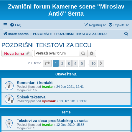
Zvanični forum Kamerne scene ''Miroslav
Antić'' Senta
FAQ
Registruj se
Prijavite se
P
Index boarda
POZORIŠTE
POZORIŠNI TEKSTOVI ZA DECU
r
POZORIŠNI TEKSTOVI ZA DECU
e
Pretraga
Napredna pretraga
Nova tema
t
r
Stranica
1
od
10
1
2
3
4
5
10
Sledeća
239 tema
…
a
Obaveštenja
g
Komentari i kontakti
a
Poslednji post od
branko
«
24 Jun 2021, 12:41
Odgovora:
15
Spisak tekstova
Poslednji post od
Upravnik
«
13 Dec 2010, 13:18
Teme
Tekstovi za decu predškolskog uzrasta
Poslednji post od
branko
«
12 Dec 2010, 15:58
Odgovora:
1