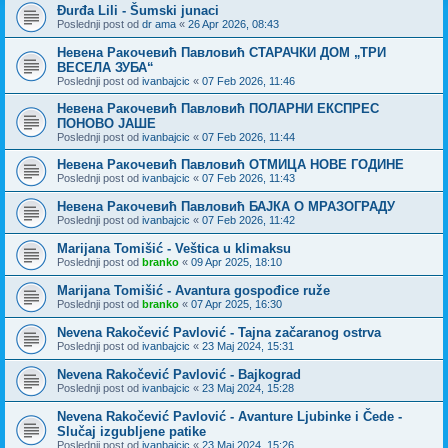
Đurđa Lili - Šumski junaci
Poslednji post od
dr ama
«
26 Apr 2026, 08:43
Невена Ракочевић Павловић СТАРАЧКИ ДОМ „ТРИ
ВЕСЕЛА ЗУБА“
Poslednji post od
ivanbajcic
«
07 Feb 2026, 11:46
Невена Ракочевић Павловић ПОЛАРНИ ЕКСПРЕС
ПОНОВО ЈАШЕ
Poslednji post od
ivanbajcic
«
07 Feb 2026, 11:44
Невена Ракочевић Павловић ОТМИЦА НОВЕ ГОДИНЕ
Poslednji post od
ivanbajcic
«
07 Feb 2026, 11:43
Невена Ракочевић Павловић БАЈКА О МРАЗОГРАДУ
Poslednji post od
ivanbajcic
«
07 Feb 2026, 11:42
Marijana Tomišić - Veštica u klimaksu
Poslednji post od
branko
«
09 Apr 2025, 18:10
Marijana Tomišić - Avantura gospođice ruže
Poslednji post od
branko
«
07 Apr 2025, 16:30
Nevena Rakočević Pavlović - Tajna začaranog ostrva
Poslednji post od
ivanbajcic
«
23 Maj 2024, 15:31
Nevena Rakočević Pavlović - Bajkograd
Poslednji post od
ivanbajcic
«
23 Maj 2024, 15:28
Nevena Rakočević Pavlović - Avanture Ljubinke i Čede -
Slučaj izgubljene patike
Poslednji post od
ivanbajcic
«
23 Maj 2024, 15:26