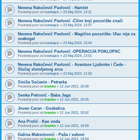
Nevena Rakočević Pavlović - Hamlet
Poslednji post od
ivanbajcic
«
23 Maj 2024, 13:11
Nevena Rakočević Pavlović -Ćilim koji pozorište znači
Poslednji post od
ivanbajcic
«
23 Maj 2024, 13:07
Nevena Rakočević Pavlović - Magično pozorište: Ulaz nije za
svakoga!
Poslednji post od
ivanbajcic
«
23 Maj 2024, 13:04
Nevena Rakočević Pavlović -OPERACIJA POKLOPAC
Poslednji post od
ivanbajcic
«
23 Maj 2024, 13:01
Nevena Rakočević Pavlović - Avanture Ljubinke i Čede -
Slučaj slomljenog srca
Poslednji post od
ivanbajcic
«
23 Maj 2024, 12:56
Siniša Soćanin - Petrarka
Poslednji post od
branko
«
12 Jun 2021, 20:08
Senka Petrović - Baba Jaga
Poslednji post od
branko
«
12 Jun 2021, 20:05
Jovan Caran - Guskalica
Poslednji post od
branko
«
12 Jun 2021, 20:02
Ana Prolić - Kao voda
Poslednji post od
branko
«
12 Jun 2021, 19:59
Galina Maksimović - Paša i vukovi
Poslednji post od
branko
«
12 Jun 2021, 19:54