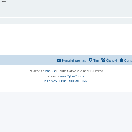
esiju
Kontaktirajte nas
Tim
Članovi
Obriš
Pokreće ga
phpBB
® Forum Software © phpBB Limited
Prevod -
www.CyberCom.rs
PRIVACY_LINK
|
TERMS_LINK