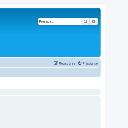
Pretraga
Napredna pretra
Registruj se
Prijavite se