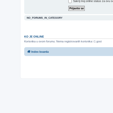
Sakrij moj online status za ovu s
NO_FORUMS_IN_CATEGORY
KO JE ONLINE
Korisnika u ovom forumu: Nema registrovanih korisnika i 1 gost
Index boarda