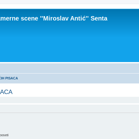
merne scene ''Miroslav Antić'' Senta
IH PISACA
SACA
poseti