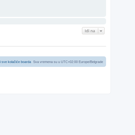
Idi na
i sve kolačiće boarda
Sva vremena su u UTC+02:00 Europe/Belgrade