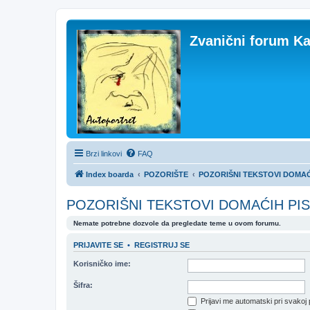
Zvanični forum Ka
Brzi linkovi
FAQ
Index boarda
POZORIŠTE
POZORIŠNI TEKSTOVI DOMAĆ
POZORIŠNI TEKSTOVI DOMAĆIH PI
Nemate potrebne dozvole da pregledate teme u ovom forumu.
PRIJAVITE SE
•
REGISTRUJ SE
Korisničko ime:
Šifra:
Prijavi me automatski pri svakoj 