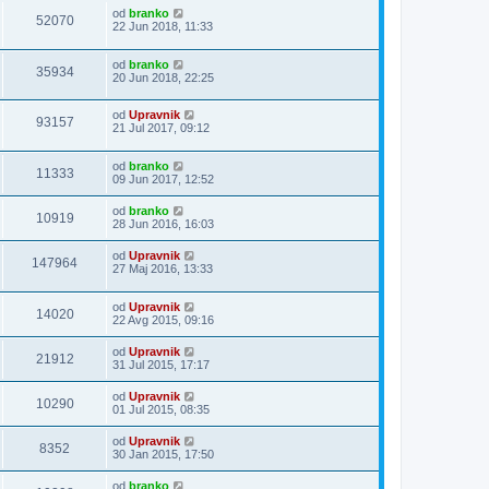
od
branko
52070
22 Jun 2018, 11:33
od
branko
35934
20 Jun 2018, 22:25
od
Upravnik
93157
21 Jul 2017, 09:12
od
branko
11333
09 Jun 2017, 12:52
od
branko
10919
28 Jun 2016, 16:03
od
Upravnik
147964
27 Maj 2016, 13:33
od
Upravnik
14020
22 Avg 2015, 09:16
od
Upravnik
21912
31 Jul 2015, 17:17
od
Upravnik
10290
01 Jul 2015, 08:35
od
Upravnik
8352
30 Jan 2015, 17:50
od
branko