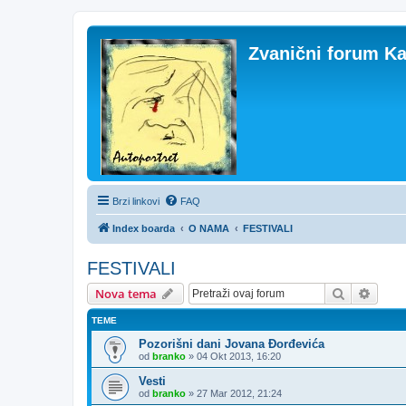
Zvanični forum Ka
Brzi linkovi
FAQ
Index boarda
O NAMA
FESTIVALI
FESTIVALI
Pretraga
Napre
Nova tema
TEME
Pozorišni dani Jovana Đorđevića
od
branko
»
04 Okt 2013, 16:20
Vesti
od
branko
»
27 Mar 2012, 21:24