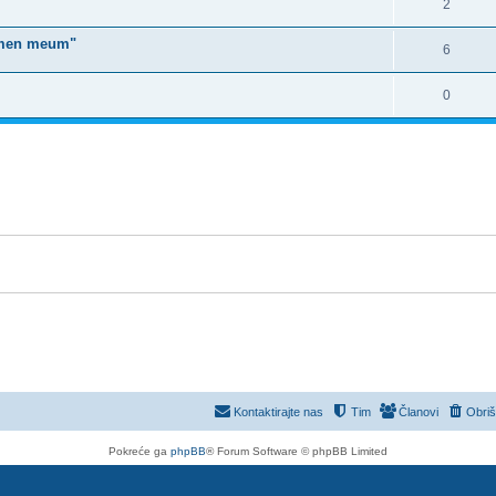
2
lumen meum"
6
0
Kontaktirajte nas
Tim
Članovi
Obriš
Pokreće ga
phpBB
® Forum Software © phpBB Limited
Prevod -
www.CyberCom.rs
PRIVACY_LINK
|
TERMS_LINK