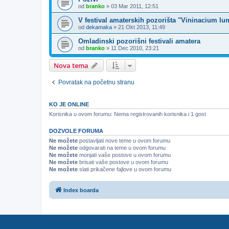
od
branko
»
03 Mar 2011, 12:51
V festival amaterskih pozorišta "Vininacium 
od
dekamaka
»
21 Okt 2013, 11:49
Omladinski pozorišni festivali amatera
od
branko
»
11 Dec 2010, 23:21
Nova tema
Povratak na početnu stranu
KO JE ONLINE
Korisnika u ovom forumu: Nema registrovanih korisnika i 1 gost
DOZVOLE FORUMA
Ne možete
postavljati nove teme u ovom forumu
Ne možete
odgovarati na teme u ovom forumu
Ne možete
monjati vaše postove u ovom forumu
Ne možete
brisati vaše postove u ovom forumu
Ne možete
slati prikačene fajlove u ovom forumu
Index boarda