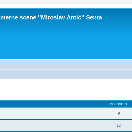
merne scene ''Miroslav Antić'' Senta
dna pretraga
ODGOVORA
9
12