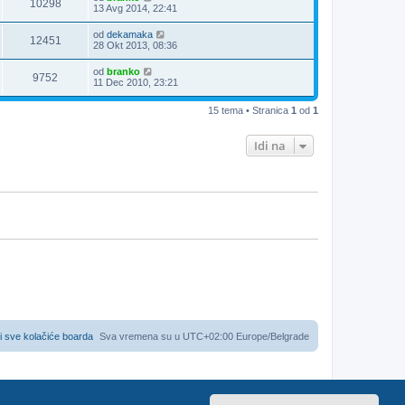
10298
13 Avg 2014, 22:41
od
dekamaka
12451
28 Okt 2013, 08:36
od
branko
9752
11 Dec 2010, 23:21
15 tema • Stranica
1
od
1
Idi na
i sve kolačiće boarda
Sva vremena su u UTC+02:00 Europe/Belgrade