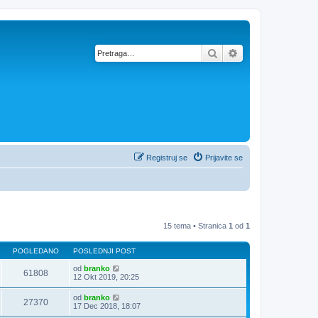
Pretraga
Napredna pretra
Registruj se
Prijavite se
15 tema • Stranica
1
od
1
POGLEDANO
POSLEDNJI POST
od
branko
61808
12 Okt 2019, 20:25
od
branko
27370
17 Dec 2018, 18:07