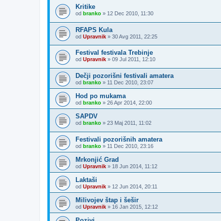
Kritike
od
branko
»
12 Dec 2010, 11:30
RFAPS Kula
od
Upravnik
»
30 Avg 2011, 22:25
Festival festivala Trebinje
od
Upravnik
»
09 Jul 2011, 12:10
Dečji pozorišni festivali amatera
od
branko
»
11 Dec 2010, 23:07
Hod po mukama
od
branko
»
26 Apr 2014, 22:00
SAPDV
od
branko
»
23 Maj 2011, 11:02
Festivali pozorišnih amatera
od
branko
»
11 Dec 2010, 23:16
Mrkonjić Grad
od
Upravnik
»
18 Jun 2014, 11:12
Laktaši
od
Upravnik
»
12 Jun 2014, 20:11
Milivojev štap i šešir
od
Upravnik
»
16 Jan 2015, 12:12
Pozivi