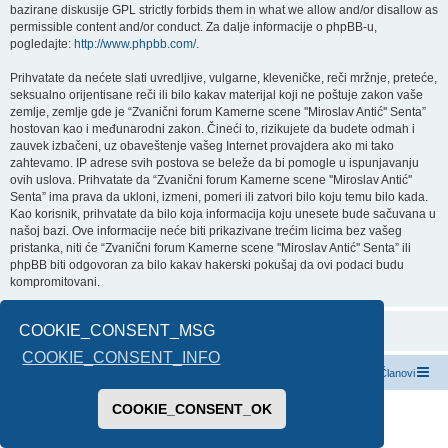
bazirane diskusije GPL strictly forbids them in what we allow and/or disallow as
permissible content and/or conduct. Za dalje informacije o phpBB-u,
pogledajte:
http://www.phpbb.com/
.
Prihvatate da nećete slati uvredljive, vulgarne, kleveničke, reči mržnje, preteće,
seksualno orijentisane reči ili bilo kakav materijal koji ne poštuje zakon vaše
zemlje, zemlje gde je “Zvanični forum Kamerne scene ''Miroslav Antić'' Senta”
hostovan kao i međunarodni zakon. Čineći to, rizikujete da budete odmah i
zauvek izbačeni, uz obaveštenje vašeg Internet provajdera ako mi tako
zahtevamo. IP adrese svih postova se beleže da bi pomogle u ispunjavanju
ovih uslova. Prihvatate da “Zvanični forum Kamerne scene ''Miroslav Antić''
Senta” ima prava da ukloni, izmeni, pomeri ili zatvori bilo koju temu bilo kada.
Kao korisnik, prihvatate da bilo koja informacija koju unesete bude sačuvana u
našoj bazi. Ove informacije neće biti prikazivane trećim licima bez vašeg
pristanka, niti će “Zvanični forum Kamerne scene ''Miroslav Antić'' Senta” ili
phpBB biti odgovoran za bilo kakav hakerski pokušaj da ovi podaci budu
kompromitovani.
COOKIE_CONSENT_MSG
COOKIE_CONSENT_INFO
Index boarda
Kontaktirajte nas
Tim
Članovi
COOKIE_CONSENT_OK
Pokreće ga
phpBB
® Forum Software © phpBB Limited
Prevod -
www.CyberCom.rs
PRIVACY_LINK
|
TERMS_LINK