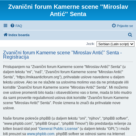
Zvanični forum Kamerne scene ''Miroslav
Antić'' Senta
FAQ
Prijavite se
P
Index boarda
r
Jezik:
e
Zvanični forum Kamerne scene ''Miroslav Antić'' Senta -
Registracija
t
r
Pristupanjem na “Zvanični forum Kamerne scene ''Miroslav Antić'' Senta” (u
a
daljem tekstu “mi”, “naš”, “Zvanični forum Kamerne scene ''Miroslav Antić''
Senta”, “https://mikaanticforum.org”), prihvatate uslove navedene u daljem
g
tekstu uslove. Ako se ne slažete sa uslovima molimo vas da ne pristupate i/ili
a
koristite “Zvanični forum Kamerne scene ''Miroslav Antić'' Senta”. Mi možemo
ove uslove promeniti bilo kada i obavestićemo vas o tome, mada bi bilo mudro
da sami proverite regulativnost uslova dok koristite “Zvanični forum Kamerne
scene ''Miroslav Antić'' Senta”. Posle izmena to znači da prihvatate nove
uslove.
Naše forume pokreće phpBB (u daljem tekstu “oni”, “njihov”, “phpBB softver”,
“www.phpbb.com”, “phpBB Grupa”, “phpBB Timovi”) što predstavlja rešenje za
bilten board idat pod “
General Public License
” (u daljem tekstu “GPL”) i može
biti preuzet sa
www.phpbb.com
. phpBB softver se odnosi samo na Internet