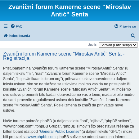
Zvanični forum Kamerne scene ''Miroslav
Antić'' Senta
FAQ
Prijavite se
P
Index boarda
r
Jezik:
e
Zvanični forum Kamerne scene ''Miroslav Antić'' Senta -
Registracija
t
r
Pristupanjem na “Zvanični forum Kamerne scene ''Miroslav Antić'' Senta” (u
a
daljem tekstu “mi”, “naš”, “Zvanični forum Kamerne scene ''Miroslav Antić''
Senta”, “https://mikaanticforum.org”), prihvatate uslove navedene u daljem
g
tekstu uslove. Ako se ne slažete sa uslovima molimo vas da ne pristupate i/ili
a
koristite “Zvanični forum Kamerne scene ''Miroslav Antić'' Senta”. Mi možemo
ove uslove promeniti bilo kada i obavestićemo vas o tome, mada bi bilo mudro
da sami proverite regulativnost uslova dok koristite “Zvanični forum Kamerne
scene ''Miroslav Antić'' Senta”. Posle izmena to znači da prihvatate nove
uslove.
Naše forume pokreće phpBB (u daljem tekstu “oni”, “njihov”, “phpBB softver”,
“www.phpbb.com”, “phpBB Grupa”, “phpBB Timovi”) što predstavlja rešenje za
bilten board idat pod “
General Public License
” (u daljem tekstu “GPL”) i može
biti preuzet sa
www.phpbb.com
. phpBB softver se odnosi samo na Internet