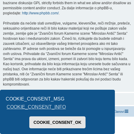
bazirane diskusije GPL strictly forbids them in what we allow and/or disallow as
permissible content and/or conduct. Za dalje informacije o phpBB-u,
pogledajte:
http://www.phpbb.com/
.
Prihvatate da nećete slati uvredljive, vulgarne, kleveničke, reči mržnje, preteće,
seksualno orijentisane reči ili bilo kakav materijal koji ne poštuje zakon vaše
zemlje, zemlje gde je “Zvanični forum Kamerne scene ''Miroslav Antić'' Senta”
hostovan kao i međunarodni zakon. Čineći to, rizikujete da budete odmah i
zauvek izbačeni, uz obaveštenje vašeg Internet provajdera ako mi tako
zahtevamo. IP adrese svih postova se beleže da bi pomogle u ispunjavanju
ovih uslova. Prihvatate da “Zvanični forum Kamerne scene ''Miroslav Antić''
Senta” ima prava da ukloni, izmeni, pomeri ili zatvori bilo koju temu bilo kada.
Kao korisnik, prihvatate da bilo koja informacija koju unesete bude sačuvana u
našoj bazi. Ove informacije neće biti prikazivane trećim licima bez vašeg
pristanka, niti će “Zvanični forum Kamerne scene ''Miroslav Antić'' Senta” ili
phpBB biti odgovoran za bilo kakav hakerski pokušaj da ovi podaci budu
kompromitovani.
COOKIE_CONSENT_MSG
COOKIE_CONSENT_INFO
Index boarda
Kontaktirajte nas
Tim
Članovi
COOKIE_CONSENT_OK
Pokreće ga
phpBB
® Forum Software © phpBB Limited
Prevod -
www.CyberCom.rs
PRIVACY_LINK
|
TERMS_LINK