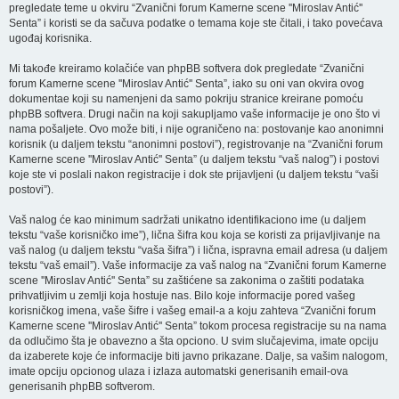
pregledate teme u okviru “Zvanični forum Kamerne scene ''Miroslav Antić''
Senta” i koristi se da sačuva podatke o temama koje ste čitali, i tako povećava
ugođaj korisnika.
Mi takođe kreiramo kolačiće van phpBB softvera dok pregledate “Zvanični
forum Kamerne scene ''Miroslav Antić'' Senta”, iako su oni van okvira ovog
dokumentae koji su namenjeni da samo pokriju stranice kreirane pomoću
phpBB softvera. Drugi način na koji sakupljamo vaše informacije je ono što vi
nama pošaljete. Ovo može biti, i nije ograničeno na: postovanje kao anonimni
korisnik (u daljem tekstu “anonimni postovi”), registrovanje na “Zvanični forum
Kamerne scene ''Miroslav Antić'' Senta” (u daljem tekstu “vaš nalog”) i postovi
koje ste vi poslali nakon registracije i dok ste prijavljeni (u daljem tekstu “vaši
postovi”).
Vaš nalog će kao minimum sadržati unikatno identifikaciono ime (u daljem
tekstu “vaše korisničko ime”), lična šifra kou koja se koristi za prijavljivanje na
vaš nalog (u daljem tekstu “vaša šifra”) i lična, ispravna email adresa (u daljem
tekstu “vaš email”). Vaše informacije za vaš nalog na “Zvanični forum Kamerne
scene ''Miroslav Antić'' Senta” su zaštićene sa zakonima o zaštiti podataka
prihvatljivim u zemlji koja hostuje nas. Bilo koje informacije pored vašeg
korisničkog imena, vaše šifre i vašeg email-a a koju zahteva “Zvanični forum
Kamerne scene ''Miroslav Antić'' Senta” tokom procesa registracije su na nama
da odlučimo šta je obavezno a šta opciono. U svim slučajevima, imate opciju
da izaberete koje će informacije biti javno prikazane. Dalje, sa vašim nalogom,
imate opciju opcionog ulaza i izlaza automatski generisanih email-ova
generisanih phpBB softverom.