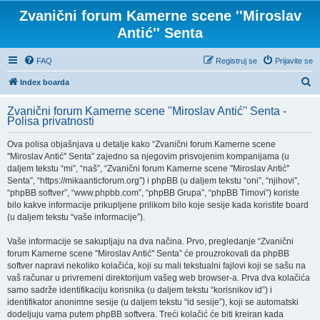
Zvanični forum Kamerne scene ''Miroslav
Antić'' Senta
FAQ
Registruj se
Prijavite se
P
Index boarda
r
Zvanični forum Kamerne scene ''Miroslav Antić'' Senta -
e
Polisa privatnosti
t
Ova polisa objašnjava u detalje kako “Zvanični forum Kamerne scene
r
''Miroslav Antić'' Senta” zajedno sa njegovim prisvojenim kompanijama (u
a
daljem tekstu “mi”, “naš”, “Zvanični forum Kamerne scene ''Miroslav Antić''
Senta”, “https://mikaanticforum.org”) i phpBB (u daljem tekstu “oni”, “njihovi”,
g
“phpBB softver”, “www.phpbb.com”, “phpBB Grupa”, “phpBB Timovi”) koriste
a
bilo kakve informacije prikupljene prilikom bilo koje sesije kada koristite board
(u daljem tekstu “vaše informacije”).
Vaše informacije se sakupljaju na dva načina. Prvo, pregledanje “Zvanični
forum Kamerne scene ''Miroslav Antić'' Senta” će prouzrokovati da phpBB
softver napravi nekoliko kolačića, koji su mali tekstualni fajlovi koji se sašu na
vaš računar u privremeni direktorijum vašeg web browser-a. Prva dva kolačića
samo sadrže identifikaciju korisnika (u daljem tekstu “korisnikov id”) i
identifikator anonimne sesije (u daljem tekstu “id sesije”), koji se automatski
dodeljuju vama putem phpBB softvera. Treći kolačić će biti kreiran kada