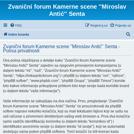
Zvanični forum Kamerne scene ''Miroslav
Antić'' Senta
FAQ
Registruj se
Prijavite se
P
Index boarda
r
Zvanični forum Kamerne scene ''Miroslav Antić'' Senta -
e
Polisa privatnosti
t
Ova polisa objašnjava u detalje kako “Zvanični forum Kamerne scene
r
''Miroslav Antić'' Senta” zajedno sa njegovim prisvojenim kompanijama (u
a
daljem tekstu “mi”, “naš”, “Zvanični forum Kamerne scene ''Miroslav Antić''
Senta”, “https://mikaanticforum.org”) i phpBB (u daljem tekstu “oni”, “njihovi”,
g
“phpBB softver”, “www.phpbb.com”, “phpBB Grupa”, “phpBB Timovi”) koriste
a
bilo kakve informacije prikupljene prilikom bilo koje sesije kada koristite board
(u daljem tekstu “vaše informacije”).
Vaše informacije se sakupljaju na dva načina. Prvo, pregledanje “Zvanični
forum Kamerne scene ''Miroslav Antić'' Senta” će prouzrokovati da phpBB
softver napravi nekoliko kolačića, koji su mali tekstualni fajlovi koji se sašu na
vaš računar u privremeni direktorijum vašeg web browser-a. Prva dva kolačića
samo sadrže identifikaciju korisnika (u daljem tekstu “korisnikov id”) i
identifikator anonimne sesije (u daljem tekstu “id sesije”), koji se automatski
dodeljuju vama putem phpBB softvera. Treći kolačić će biti kreiran kada