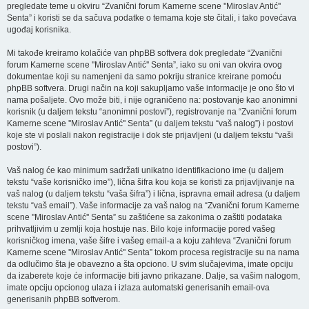
pregledate teme u okviru “Zvanični forum Kamerne scene ''Miroslav Antić''
Senta” i koristi se da sačuva podatke o temama koje ste čitali, i tako povećava
ugođaj korisnika.
Mi takođe kreiramo kolačiće van phpBB softvera dok pregledate “Zvanični
forum Kamerne scene ''Miroslav Antić'' Senta”, iako su oni van okvira ovog
dokumentae koji su namenjeni da samo pokriju stranice kreirane pomoću
phpBB softvera. Drugi način na koji sakupljamo vaše informacije je ono što vi
nama pošaljete. Ovo može biti, i nije ograničeno na: postovanje kao anonimni
korisnik (u daljem tekstu “anonimni postovi”), registrovanje na “Zvanični forum
Kamerne scene ''Miroslav Antić'' Senta” (u daljem tekstu “vaš nalog”) i postovi
koje ste vi poslali nakon registracije i dok ste prijavljeni (u daljem tekstu “vaši
postovi”).
Vaš nalog će kao minimum sadržati unikatno identifikaciono ime (u daljem
tekstu “vaše korisničko ime”), lična šifra kou koja se koristi za prijavljivanje na
vaš nalog (u daljem tekstu “vaša šifra”) i lična, ispravna email adresa (u daljem
tekstu “vaš email”). Vaše informacije za vaš nalog na “Zvanični forum Kamerne
scene ''Miroslav Antić'' Senta” su zaštićene sa zakonima o zaštiti podataka
prihvatljivim u zemlji koja hostuje nas. Bilo koje informacije pored vašeg
korisničkog imena, vaše šifre i vašeg email-a a koju zahteva “Zvanični forum
Kamerne scene ''Miroslav Antić'' Senta” tokom procesa registracije su na nama
da odlučimo šta je obavezno a šta opciono. U svim slučajevima, imate opciju
da izaberete koje će informacije biti javno prikazane. Dalje, sa vašim nalogom,
imate opciju opcionog ulaza i izlaza automatski generisanih email-ova
generisanih phpBB softverom.