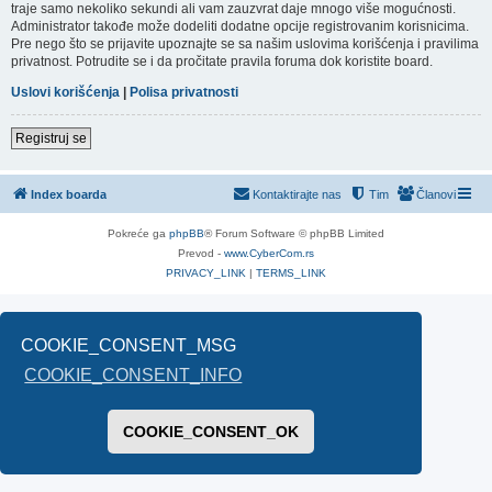
traje samo nekoliko sekundi ali vam zauzvrat daje mnogo više mogućnosti.
Administrator takođe može dodeliti dodatne opcije registrovanim korisnicima.
Pre nego što se prijavite upoznajte se sa našim uslovima korišćenja i pravilima
privatnost. Potrudite se i da pročitate pravila foruma dok koristite board.
Uslovi korišćenja
|
Polisa privatnosti
Registruj se
Index boarda
Kontaktirajte nas
Tim
Članovi
Pokreće ga
phpBB
® Forum Software © phpBB Limited
Prevod -
www.CyberCom.rs
PRIVACY_LINK
|
TERMS_LINK
COOKIE_CONSENT_MSG
COOKIE_CONSENT_INFO
COOKIE_CONSENT_OK