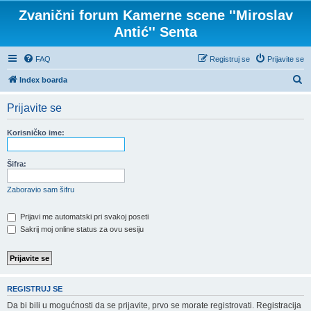
Zvanični forum Kamerne scene ''Miroslav
Antić'' Senta
FAQ
Registruj se
Prijavite se
P
Index boarda
r
Prijavite se
e
t
Korisničko ime:
r
a
Šifra:
g
Zaboravio sam šifru
a
Prijavi me automatski pri svakoj poseti
Sakrij moj online status za ovu sesiju
REGISTRUJ SE
Da bi bili u mogućnosti da se prijavite, prvo se morate registrovati. Registracija