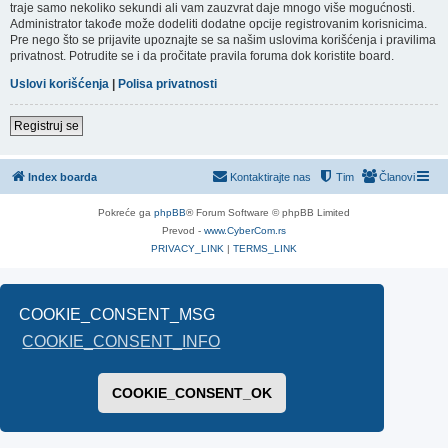
traje samo nekoliko sekundi ali vam zauzvrat daje mnogo više mogućnosti.
Administrator takođe može dodeliti dodatne opcije registrovanim korisnicima.
Pre nego što se prijavite upoznajte se sa našim uslovima korišćenja i pravilima
privatnost. Potrudite se i da pročitate pravila foruma dok koristite board.
Uslovi korišćenja
|
Polisa privatnosti
Registruj se
Index boarda
Kontaktirajte nas
Tim
Članovi
Pokreće ga
phpBB
® Forum Software © phpBB Limited
Prevod -
www.CyberCom.rs
PRIVACY_LINK
|
TERMS_LINK
COOKIE_CONSENT_MSG
COOKIE_CONSENT_INFO
COOKIE_CONSENT_OK