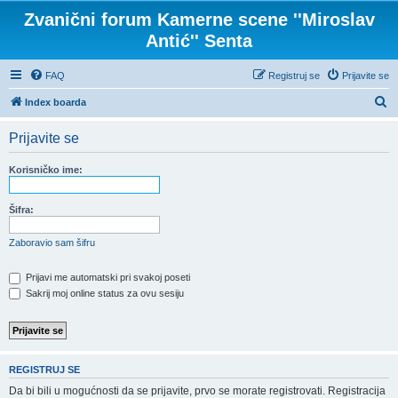
Zvanični forum Kamerne scene ''Miroslav
Antić'' Senta
FAQ
Registruj se
Prijavite se
P
Index boarda
r
Prijavite se
e
t
Korisničko ime:
r
a
Šifra:
g
Zaboravio sam šifru
a
Prijavi me automatski pri svakoj poseti
Sakrij moj online status za ovu sesiju
REGISTRUJ SE
Da bi bili u mogućnosti da se prijavite, prvo se morate registrovati. Registracija