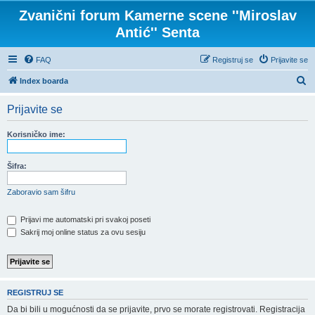
Zvanični forum Kamerne scene ''Miroslav
Antić'' Senta
FAQ
Registruj se
Prijavite se
P
Index boarda
r
Prijavite se
e
t
Korisničko ime:
r
a
Šifra:
g
Zaboravio sam šifru
a
Prijavi me automatski pri svakoj poseti
Sakrij moj online status za ovu sesiju
REGISTRUJ SE
Da bi bili u mogućnosti da se prijavite, prvo se morate registrovati. Registracija