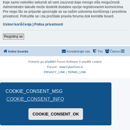
traje samo nekoliko sekundi ali vam zauzvrat daje mnogo više mogućnosti.
Administrator takođe može dodeliti dodatne opcije registrovanim korisnicima.
Pre nego što se prijavite upoznajte se sa našim uslovima korišćenja i pravilima
privatnost. Potrudite se i da pročitate pravila foruma dok koristite board.
Uslovi korišćenja
|
Polisa privatnosti
Registruj se
Index boarda
Kontaktirajte nas
Tim
Članovi
Pokreće ga
phpBB
® Forum Software © phpBB Limited
Prevod -
www.CyberCom.rs
PRIVACY_LINK
|
TERMS_LINK
COOKIE_CONSENT_MSG
COOKIE_CONSENT_INFO
COOKIE_CONSENT_OK