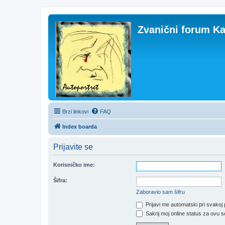
Zvanični forum Ka
Brzi linkovi
FAQ
Index boarda
Prijavite se
Korisničko ime:
Šifra:
Zaboravio sam šifru
Prijavi me automatski pri svakoj 
Sakrij moj online status za ovu s