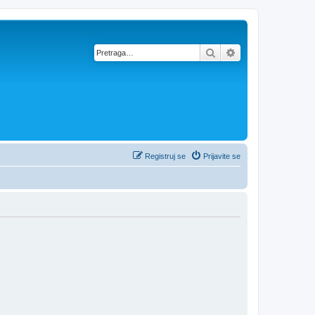
Pretraga
Napredna pretra
Registruj se
Prijavite se