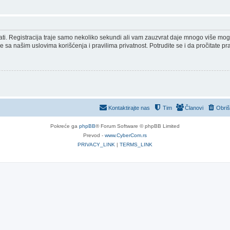
ovati. Registracija traje samo nekoliko sekundi ali vam zauzvrat daje mnogo više mo
e sa našim uslovima korišćenja i pravilima privatnost. Potrudite se i da pročitate pra
Kontaktirajte nas
Tim
Članovi
Obriš
Pokreće ga
phpBB
® Forum Software © phpBB Limited
Prevod -
www.CyberCom.rs
PRIVACY_LINK
|
TERMS_LINK