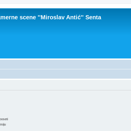
merne scene ''Miroslav Antić'' Senta
poseti
esiju