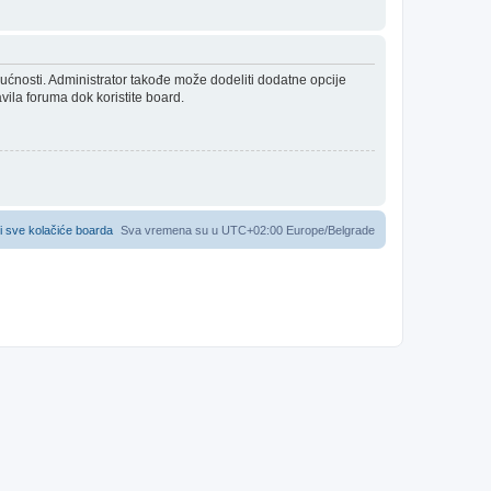
gućnosti. Administrator takođe može dodeliti dodatne opcije
vila foruma dok koristite board.
i sve kolačiće boarda
Sva vremena su u UTC+02:00 Europe/Belgrade