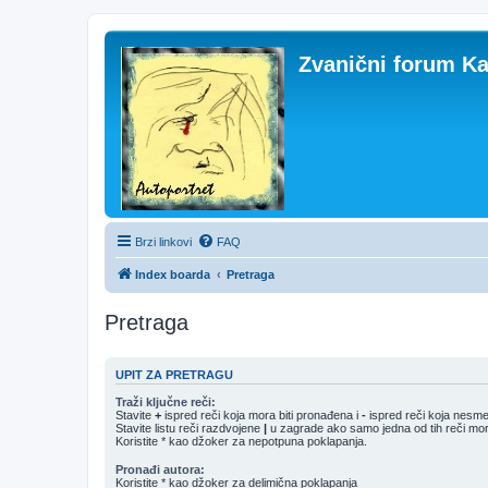
Zvanični forum Ka
Brzi linkovi
FAQ
Index boarda
Pretraga
Pretraga
UPIT ZA PRETRAGU
Traži ključne reči:
Stavite
+
ispred reči koja mora biti pronađena i
-
ispred reči koja nesme
Stavite listu reči razdvojene
|
u zagrade ako samo jedna od tih reči mor
Koristite * kao džoker za nepotpuna poklapanja.
Pronađi autora:
Koristite * kao džoker za delimična poklapanja