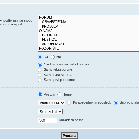
 svi podforumi se mogu
 podforuma ispod.
Da
Ne
Naslovi postova i tekst poruka
Samo tekst poruke
Samo naslovi tema
Samo prvi post teme
Postovi
Teme
Po abecednom redosledu
Suprotno ab
karaktera posta