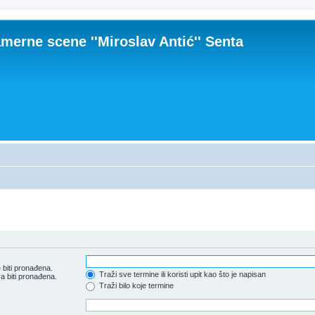
merne scene ''Miroslav Antić'' Senta
 biti pronađena.
Traži sve termine ili koristi upit kao što je napisan
a biti pronađena.
Traži bilo koje termine