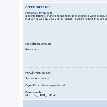
OPCIJE PRETRAGE
Pretraga u forumima:
Izaberite forum ili forume u kojima želite da pretražujete. Zbog brzine,
pretraživati tako što ćete izabrati roditeljki forum i omogućiti pretragu
Pretražuj podforume:
Pretraga u:
Prikaži rezultate kao:
Sortiraj rezultate po:
Ograniči rezultate na prethodnih:
Prikaži prvih:
RETURN_FIRST_EXPLAIN