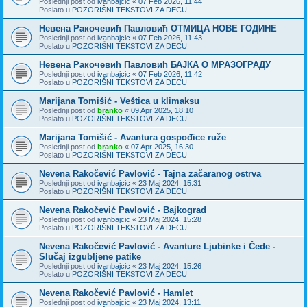
Poslednji post od
ivanbajcic
«
07 Feb 2026, 11:44
Poslato u
POZORIŠNI TEKSTOVI ZA DECU
Невена Ракочевић Павловић ОТМИЦА НОВЕ ГОДИНЕ
Poslednji post od
ivanbajcic
«
07 Feb 2026, 11:43
Poslato u
POZORIŠNI TEKSTOVI ZA DECU
Невена Ракочевић Павловић БАЈКА О МРАЗОГРАДУ
Poslednji post od
ivanbajcic
«
07 Feb 2026, 11:42
Poslato u
POZORIŠNI TEKSTOVI ZA DECU
Marijana Tomišić - Veštica u klimaksu
Poslednji post od
branko
«
09 Apr 2025, 18:10
Poslato u
POZORIŠNI TEKSTOVI ZA DECU
Marijana Tomišić - Avantura gospođice ruže
Poslednji post od
branko
«
07 Apr 2025, 16:30
Poslato u
POZORIŠNI TEKSTOVI ZA DECU
Nevena Rakočević Pavlović - Tajna začaranog ostrva
Poslednji post od
ivanbajcic
«
23 Maj 2024, 15:31
Poslato u
POZORIŠNI TEKSTOVI ZA DECU
Nevena Rakočević Pavlović - Bajkograd
Poslednji post od
ivanbajcic
«
23 Maj 2024, 15:28
Poslato u
POZORIŠNI TEKSTOVI ZA DECU
Nevena Rakočević Pavlović - Avanture Ljubinke i Čede -
Slučaj izgubljene patike
Poslednji post od
ivanbajcic
«
23 Maj 2024, 15:26
Poslato u
POZORIŠNI TEKSTOVI ZA DECU
Nevena Rakočević Pavlović - Hamlet
Poslednji post od
ivanbajcic
«
23 Maj 2024, 13:11