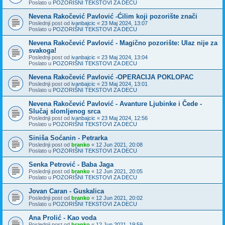
Poslato u
POZORIŠNI TEKSTOVI ZA DECU
Nevena Rakočević Pavlović -Ćilim koji pozorište znači
Poslednji post od
ivanbajcic
«
23 Maj 2024, 13:07
Poslato u
POZORIŠNI TEKSTOVI ZA DECU
Nevena Rakočević Pavlović - Magično pozorište: Ulaz nije za
svakoga!
Poslednji post od
ivanbajcic
«
23 Maj 2024, 13:04
Poslato u
POZORIŠNI TEKSTOVI ZA DECU
Nevena Rakočević Pavlović -OPERACIJA POKLOPAC
Poslednji post od
ivanbajcic
«
23 Maj 2024, 13:01
Poslato u
POZORIŠNI TEKSTOVI ZA DECU
Nevena Rakočević Pavlović - Avanture Ljubinke i Čede -
Slučaj slomljenog srca
Poslednji post od
ivanbajcic
«
23 Maj 2024, 12:56
Poslato u
POZORIŠNI TEKSTOVI ZA DECU
Siniša Soćanin - Petrarka
Poslednji post od
branko
«
12 Jun 2021, 20:08
Poslato u
POZORIŠNI TEKSTOVI ZA DECU
Senka Petrović - Baba Jaga
Poslednji post od
branko
«
12 Jun 2021, 20:05
Poslato u
POZORIŠNI TEKSTOVI ZA DECU
Jovan Caran - Guskalica
Poslednji post od
branko
«
12 Jun 2021, 20:02
Poslato u
POZORIŠNI TEKSTOVI ZA DECU
Ana Prolić - Kao voda
Poslednji post od
branko
«
12 Jun 2021, 19:59