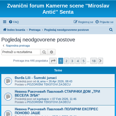
Zvanični forum Kamerne scene ''Miroslav
Antić'' Senta
FAQ
Registruj se
Prijavite se
P
Index boarda
Pretraga
Pogledaj neodgovorene postove
r
Pogledaj neodgovorene postove
e
Napredna pretraga
t
Pretraga
Napredna pretraga
r
Stranica
1
od
18
1
2
3
4
5
18
Sledeća
Pretraga ima 446 pogodaka
a
…
g
Teme
a
Đurđa Lili - Šumski junaci
Poslednji post od
dr ama
«
26 Apr 2026, 08:43
Poslato u
POZORIŠNI TEKSTOVI ZA DECU
Невена Ракочевић Павловић СТАРАЧКИ ДОМ „ТРИ
ВЕСЕЛА ЗУБА“
Poslednji post od
ivanbajcic
«
07 Feb 2026, 11:46
Poslato u
POZORIŠNI TEKSTOVI ZA DECU
Невена Ракочевић Павловић ПОЛАРНИ ЕКСПРЕС
ПОНОВО ЈАШЕ