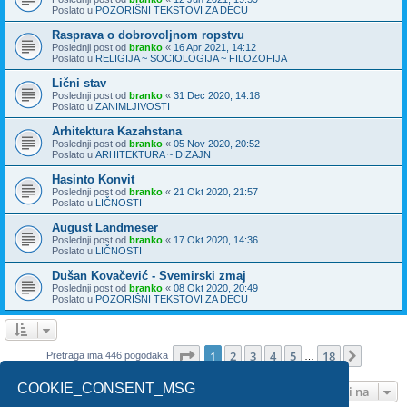
Poslato u
POZORIŠNI TEKSTOVI ZA DECU
Rasprava o dobrovoljnom ropstvu
Poslednji post od
branko
«
16 Apr 2021, 14:12
Poslato u
RELIGIJA ~ SOCIOLOGIJA ~ FILOZOFIJA
Lični stav
Poslednji post od
branko
«
31 Dec 2020, 14:18
Poslato u
ZANIMLJIVOSTI
Arhitektura Kazahstana
Poslednji post od
branko
«
05 Nov 2020, 20:52
Poslato u
ARHITEKTURA ~ DIZAJN
Hasinto Konvit
Poslednji post od
branko
«
21 Okt 2020, 21:57
Poslato u
LIČNOSTI
August Landmeser
Poslednji post od
branko
«
17 Okt 2020, 14:36
Poslato u
LIČNOSTI
Dušan Kovačević - Svemirski zmaj
Poslednji post od
branko
«
08 Okt 2020, 20:49
Poslato u
POZORIŠNI TEKSTOVI ZA DECU
Stranica
1
od
18
1
2
3
4
5
18
Sledeća
Pretraga ima 446 pogodaka
…
COOKIE_CONSENT_MSG
Idi na