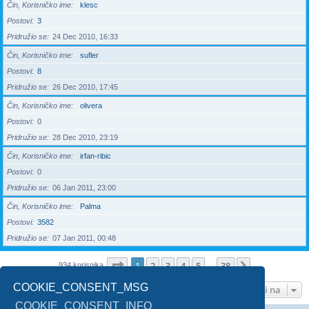
Čin, Korisničko ime
klesc
Postovi
3
Pridružio se
24 Dec 2010, 16:33
Čin, Korisničko ime
sufler
Postovi
8
Pridružio se
26 Dec 2010, 17:45
Čin, Korisničko ime
olivera
Postovi
0
Pridružio se
28 Dec 2010, 23:19
Čin, Korisničko ime
irfan-ribic
Postovi
0
Pridružio se
06 Jan 2011, 23:00
Čin, Korisničko ime
Palma
Postovi
3582
Pridružio se
07 Jan 2011, 00:48
Stranica
1
od
38
1
2
3
4
5
38
Sledeća
934 korisnika
…
COOKIE_CONSENT_MSG
Idi na
COOKIE_CONSENT_INFO