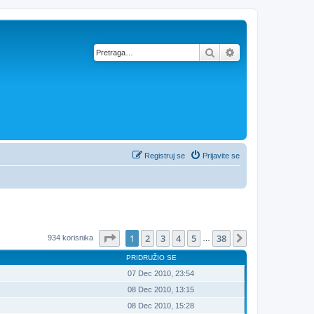
Pretraga
Napredna pretra
Registruj se
Prijavite se
Stranica
1
od
38
1
2
3
4
5
38
Sledeća
934 korisnika
…
PRIDRUŽIO SE
07 Dec 2010, 23:54
08 Dec 2010, 13:15
08 Dec 2010, 15:28