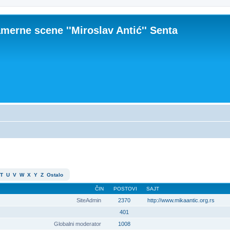
merne scene ''Miroslav Antić'' Senta
T
U
V
W
X
Y
Z
Ostalo
ČIN
POSTOVI
SAJT
SiteAdmin
2370
http://www.mikaantic.org.rs
401
Globalni moderator
1008