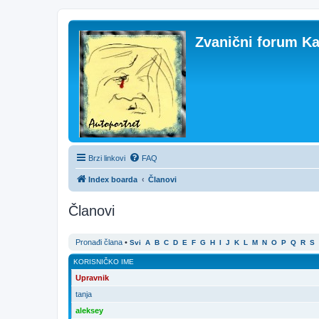
Zvanični forum Ka
Brzi linkovi
FAQ
Index boarda
Članovi
Članovi
Pronađi člana
•
Svi
A
B
C
D
E
F
G
H
I
J
K
L
M
N
O
P
Q
R
S
KORISNIČKO IME
Upravnik
tanja
aleksey