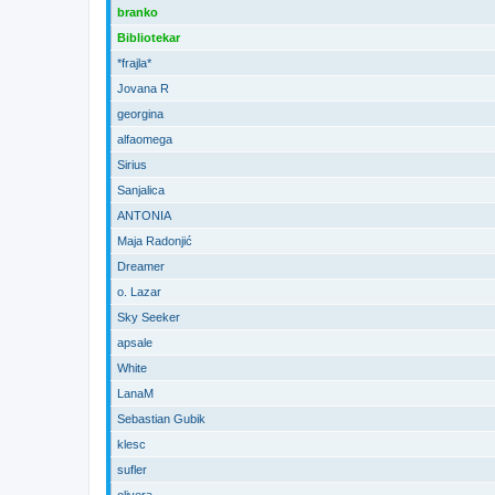
branko
Bibliotekar
*frajla*
Jovana R
georgina
alfaomega
Sirius
Sanjalica
ANTONIA
Maja Radonjić
Dreamer
o. Lazar
Sky Seeker
apsale
White
LanaM
Sebastian Gubik
klesc
sufler