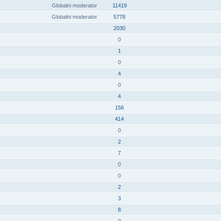
Globalni moderator
11419
Globalni moderator
5778
2030
0
1
0
4
0
4
156
414
0
2
7
0
0
2
3
8