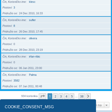
Čin, Korisničko ime
klesc
Postovi
3
Pridružio se
24 Dec 2010, 16:33
Čin, Korisničko ime
sufler
Postovi
8
Pridružio se
26 Dec 2010, 17:45
Čin, Korisničko ime
olivera
Postovi
0
Pridružio se
28 Dec 2010, 23:19
Čin, Korisničko ime
irfan-ribic
Postovi
0
Pridružio se
06 Jan 2011, 23:00
Čin, Korisničko ime
Palma
Postovi
3582
Pridružio se
07 Jan 2011, 00:48
Stranica
1
od
38
1
2
3
4
5
38
Sledeća
934 korisnika
…
Idi na
COOKIE_CONSENT_MSG