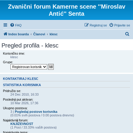
Zvanični forum Kamerne scene ''Miroslav
Antić'' Senta
FAQ
Registruj se
Prijavite se
P
Index boarda
Članovi
klesc
r
Pregled profila - klesc
e
Korisničko ime:
t
klesc
Grupe:
r
a
g
KONTAKTIRAJ KLESC
a
STATISTIKA KORISNIKA
Pridružio se:
24 Dec 2010, 16:33
Poslednji put aktivan:
10 Mar 2026, 17:36
Ukupno postova:
3 |
Pogledaj postove korisnika
(0.01% svih postova / 0.00 postova dnevno)
Najaktivniji forum:
KNJIŽEVNOST
(1 Post / 33.33% vaših postova)
Najaktivnija tema: