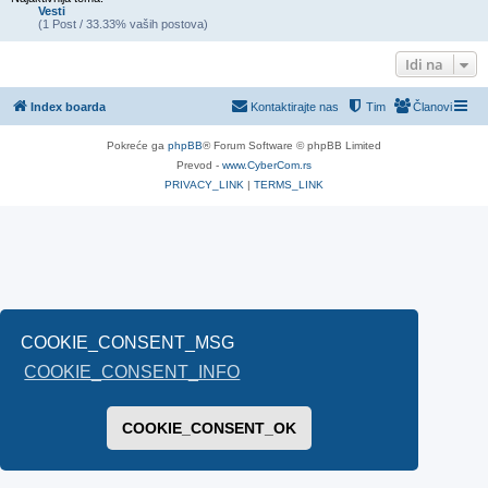
Vesti
(1 Post / 33.33% vaših postova)
Idi na
Index boarda
Kontaktirajte nas
Tim
Članovi
Pokreće ga
phpBB
® Forum Software © phpBB Limited
Prevod -
www.CyberCom.rs
PRIVACY_LINK
|
TERMS_LINK
COOKIE_CONSENT_MSG
COOKIE_CONSENT_INFO
COOKIE_CONSENT_OK