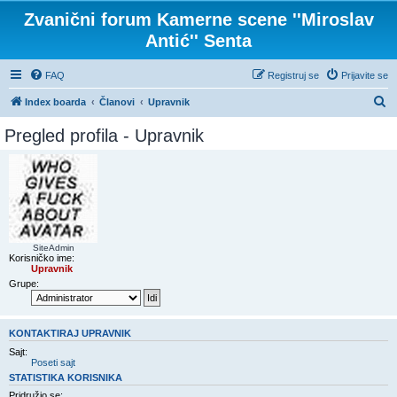
Zvanični forum Kamerne scene ''Miroslav
Antić'' Senta
FAQ
Registruj se
Prijavite se
P
Index boarda
Članovi
Upravnik
r
Pregled profila - Upravnik
e
t
r
a
g
SiteAdmin
a
Korisničko ime:
Upravnik
Grupe:
KONTAKTIRAJ UPRAVNIK
Sajt:
Poseti sajt
STATISTIKA KORISNIKA
Pridružio se: