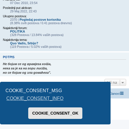
07 Dec 2010, 23:54
Poslednji put aktivan:
29 Maj 2022, 22:43
Ukupno postova:
2370 |
Pogledaj postove korisnika
(8.38% svih postova / 0.41 postova dnevno)
Najaktivniji forum:
POLITIKA
(328 Postova / 13.84% vaših postova)
Najaktivnija tema:
Quo Vadis, Srbijo?
(119 Postova / 5.02% vaših postova)
POTPIS
Не бојим се од вражјега кота,
нека га је ка на гори листа,
но се бојим од зла домаћега".
Idi na
COOKIE_CONSENT_MSG
Index boarda
Kontaktirajte nas
Tim
Članovi
COOKIE_CONSENT_INFO
Pokreće ga
phpBB
® Forum Software © phpBB Limited
Prevod -
www.CyberCom.rs
COOKIE_CONSENT_OK
PRIVACY_LINK
|
TERMS_LINK