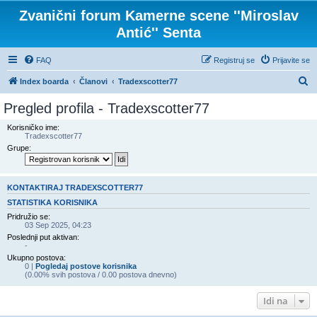
Zvanični forum Kamerne scene ''Miroslav
Antić'' Senta
FAQ
Registruj se
Prijavite se
P
Index boarda
Članovi
Tradexscotter77
r
Pregled profila - Tradexscotter77
e
Korisničko ime:
t
Tradexscotter77
Grupe:
r
a
g
KONTAKTIRAJ TRADEXSCOTTER77
a
STATISTIKA KORISNIKA
Pridružio se:
03 Sep 2025, 04:23
Poslednji put aktivan:
-
Ukupno postova:
0 |
Pogledaj postove korisnika
(0.00% svih postova / 0.00 postova dnevno)
Idi na