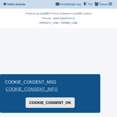
Index boarda
Kontaktirajte nas
Tim
Članovi
Pokreće ga
phpBB
® Forum Software © phpBB Limited
Prevod -
www.CyberCom.rs
PRIVACY_LINK
|
TERMS_LINK
COOKIE_CONSENT_MSG
COOKIE_CONSENT_INFO
COOKIE_CONSENT_OK