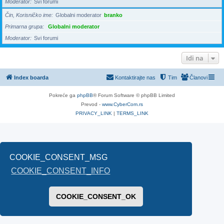
Moderator
Svi forumi
Čin, Korisničko ime
Globalni moderator
branko
Primarna grupa
Globalni moderator
Moderator
Svi forumi
Idi na
Index boarda
Kontaktirajte nas
Tim
Članovi
Pokreće ga
phpBB
® Forum Software © phpBB Limited
Prevod -
www.CyberCom.rs
PRIVACY_LINK
|
TERMS_LINK
COOKIE_CONSENT_MSG
COOKIE_CONSENT_INFO
COOKIE_CONSENT_OK