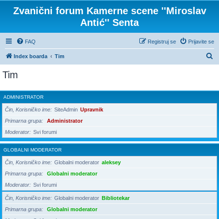
Zvanični forum Kamerne scene ''Miroslav
Antić'' Senta
FAQ
Registruj se
Prijavite se
P
Index boarda
Tim
r
Tim
e
t
ADMINISTRATOR
r
Čin, Korisničko ime
SiteAdmin
Upravnik
a
Primarna grupa
Administrator
g
Moderator
Svi forumi
a
GLOBALNI MODERATOR
Čin, Korisničko ime
Globalni moderator
aleksey
Primarna grupa
Globalni moderator
Moderator
Svi forumi
Čin, Korisničko ime
Globalni moderator
Bibliotekar
Primarna grupa
Globalni moderator