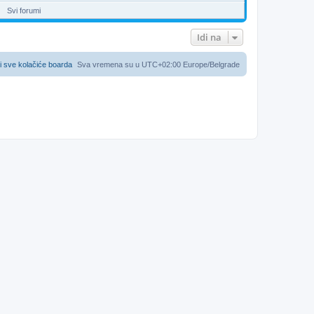
Svi forumi
Idi na
i sve kolačiće boarda
Sva vremena su u UTC+02:00 Europe/Belgrade