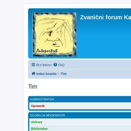
Zvanični forum Ka
Brzi linkovi
FAQ
Index boarda
Tim
Tim
ADMINISTRATOR
Upravnik
GLOBALNI MODERATOR
aleksey
Bibliotekar