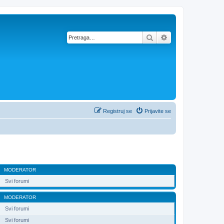
Pretraga
Napredna pretra
Registruj se
Prijavite se
MODERATOR
Svi forumi
MODERATOR
Svi forumi
Svi forumi