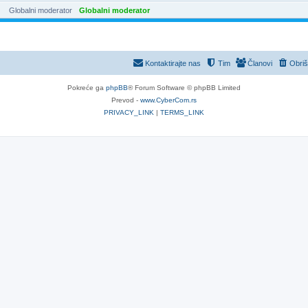
Globalni moderator
Globalni moderator
Kontaktirajte nas
Tim
Članovi
Obriš
Pokreće ga
phpBB
® Forum Software © phpBB Limited
Prevod -
www.CyberCom.rs
PRIVACY_LINK
|
TERMS_LINK