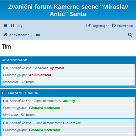
Zvanični forum Kamerne scene ''Miroslav
Antić'' Senta
FAQ
Registruj se
Prijavite se
P
Index boarda
Tim
r
Tim
e
t
ADMINISTRATOR
r
Čin, Korisničko ime
SiteAdmin
Upravnik
a
Primarna grupa
Administrator
g
Moderator
Svi forumi
a
GLOBALNI MODERATOR
Čin, Korisničko ime
Globalni moderator
aleksey
Primarna grupa
Globalni moderator
Moderator
Svi forumi
Čin, Korisničko ime
Globalni moderator
Bibliotekar
Primarna grupa
Globalni moderator