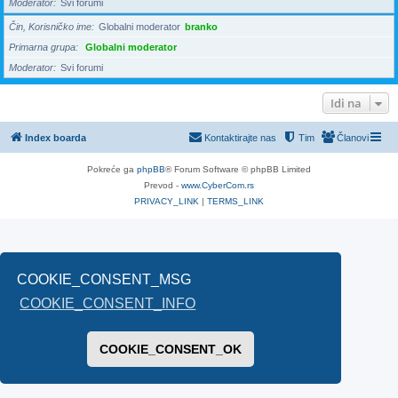
Moderator
Svi forumi
Čin, Korisničko ime
Globalni moderator
branko
Primarna grupa
Globalni moderator
Moderator
Svi forumi
Idi na
Index boarda
Kontaktirajte nas
Tim
Članovi
Pokreće ga
phpBB
® Forum Software © phpBB Limited
Prevod -
www.CyberCom.rs
PRIVACY_LINK
|
TERMS_LINK
COOKIE_CONSENT_MSG
COOKIE_CONSENT_INFO
COOKIE_CONSENT_OK