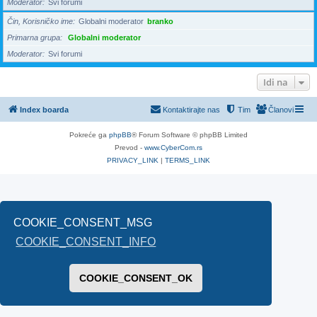
Moderator
Svi forumi
Čin, Korisničko ime
Globalni moderator
branko
Primarna grupa
Globalni moderator
Moderator
Svi forumi
Idi na
Index boarda
Kontaktirajte nas
Tim
Članovi
Pokreće ga
phpBB
® Forum Software © phpBB Limited
Prevod -
www.CyberCom.rs
PRIVACY_LINK
|
TERMS_LINK
COOKIE_CONSENT_MSG
COOKIE_CONSENT_INFO
COOKIE_CONSENT_OK