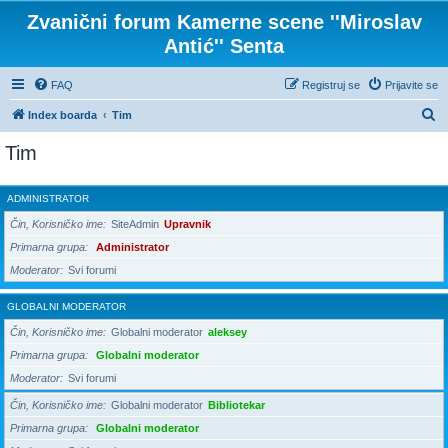
Zvanični forum Kamerne scene ''Miroslav
Antić'' Senta
FAQ
Registruj se
Prijavite se
P
Index boarda
Tim
r
Tim
e
t
ADMINISTRATOR
r
Čin, Korisničko ime
SiteAdmin
Upravnik
a
Primarna grupa
Administrator
g
Moderator
Svi forumi
a
GLOBALNI MODERATOR
Čin, Korisničko ime
Globalni moderator
aleksey
Primarna grupa
Globalni moderator
Moderator
Svi forumi
Čin, Korisničko ime
Globalni moderator
Bibliotekar
Primarna grupa
Globalni moderator