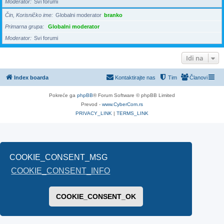
Moderator
Svi forumi
Čin, Korisničko ime
Globalni moderator
branko
Primarna grupa
Globalni moderator
Moderator
Svi forumi
Idi na
Index boarda
Kontaktirajte nas
Tim
Članovi
Pokreće ga
phpBB
® Forum Software © phpBB Limited
Prevod -
www.CyberCom.rs
PRIVACY_LINK
|
TERMS_LINK
COOKIE_CONSENT_MSG
COOKIE_CONSENT_INFO
COOKIE_CONSENT_OK