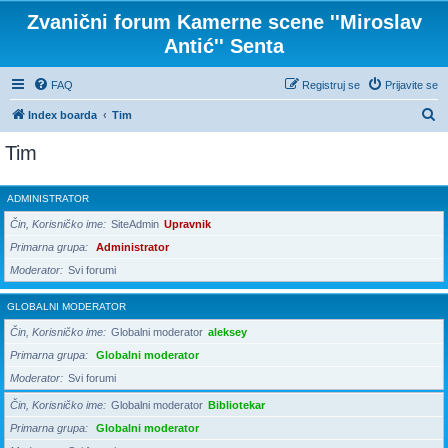
Zvanični forum Kamerne scene ''Miroslav
Antić'' Senta
FAQ
Registruj se
Prijavite se
P
Index boarda
Tim
r
Tim
e
t
ADMINISTRATOR
r
Čin, Korisničko ime
SiteAdmin
Upravnik
a
Primarna grupa
Administrator
g
Moderator
Svi forumi
a
GLOBALNI MODERATOR
Čin, Korisničko ime
Globalni moderator
aleksey
Primarna grupa
Globalni moderator
Moderator
Svi forumi
Čin, Korisničko ime
Globalni moderator
Bibliotekar
Primarna grupa
Globalni moderator