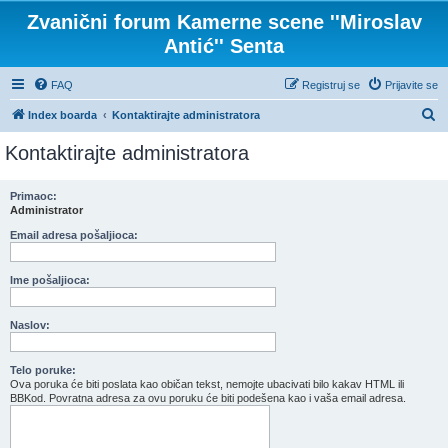
Zvanični forum Kamerne scene ''Miroslav
Antić'' Senta
FAQ
Registruj se
Prijavite se
P
Index boarda
Kontaktirajte administratora
r
Kontaktirajte administratora
e
t
Primaoc:
Administrator
r
a
Email adresa pošaljioca:
g
Ime pošaljioca:
a
Naslov:
Telo poruke:
Ova poruka će biti poslata kao običan tekst, nemojte ubacivati bilo kakav HTML ili
BBKod. Povratna adresa za ovu poruku će biti podešena kao i vaša email adresa.