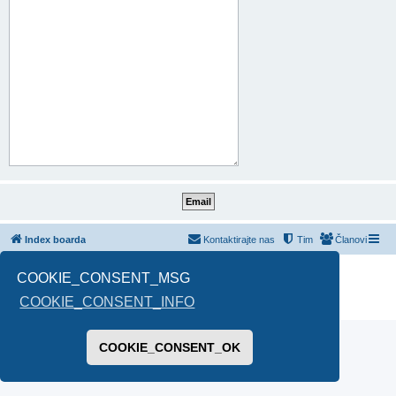
Index boarda
Kontaktirajte nas
Tim
Članovi
Pokreće ga
phpBB
® Forum Software © phpBB Limited
COOKIE_CONSENT_MSG
Prevod -
www.CyberCom.rs
COOKIE_CONSENT_INFO
PRIVACY_LINK
|
TERMS_LINK
COOKIE_CONSENT_OK