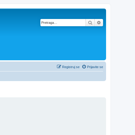
Pretraga
Napredna pretra
Registruj se
Prijavite se