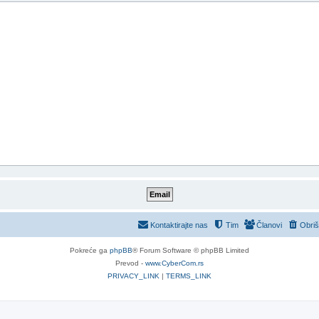
Kontaktirajte nas
Tim
Članovi
Obriš
Pokreće ga
phpBB
® Forum Software © phpBB Limited
Prevod -
www.CyberCom.rs
PRIVACY_LINK
|
TERMS_LINK