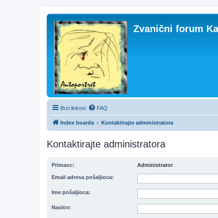
Zvanični forum Ka
Brzi linkovi
FAQ
Index boarda
Kontaktirajte administratora
Kontaktirajte administratora
Primaoc:
Administrator
Email adresa pošaljioca:
Ime pošaljioca:
Naslov: