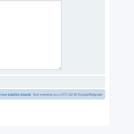
i sve kolačiće boarda
Sva vremena su u UTC+02:00 Europe/Belgrade