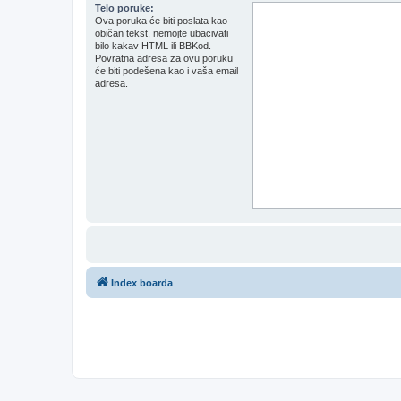
Telo poruke:
Ova poruka će biti poslata kao
običan tekst, nemojte ubacivati
bilo kakav HTML ili BBKod.
Povratna adresa za ovu poruku
će biti podešena kao i vaša email
adresa.
Index boarda