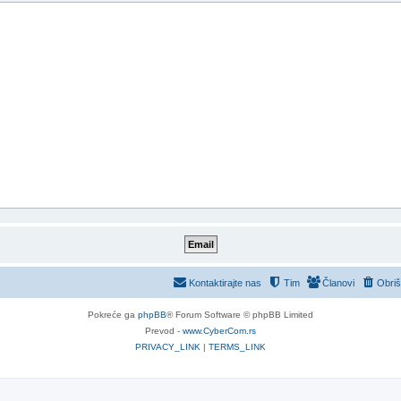
Kontaktirajte nas
Tim
Članovi
Obriš
Pokreće ga
phpBB
® Forum Software © phpBB Limited
Prevod -
www.CyberCom.rs
PRIVACY_LINK
|
TERMS_LINK