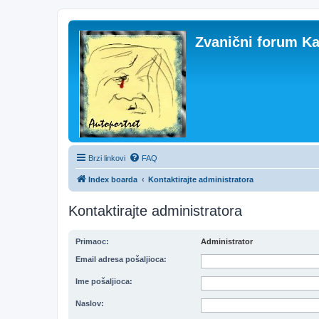
Zvanični forum Ka
Brzi linkovi
FAQ
Index boarda
Kontaktirajte administratora
Kontaktirajte administratora
Primaoc:
Administrator
Email adresa pošaljioca:
Ime pošaljioca:
Naslov: