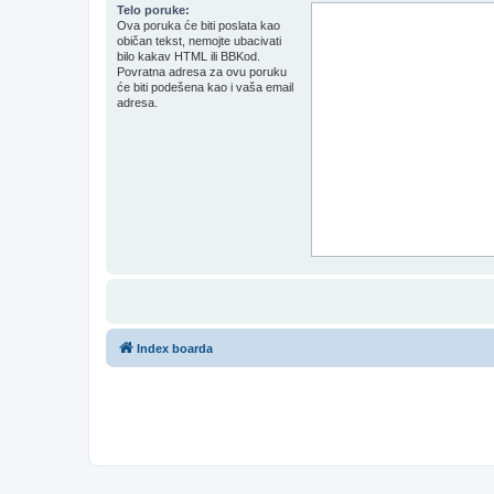
Telo poruke:
Ova poruka će biti poslata kao
običan tekst, nemojte ubacivati
bilo kakav HTML ili BBKod.
Povratna adresa za ovu poruku
će biti podešena kao i vaša email
adresa.
Index boarda