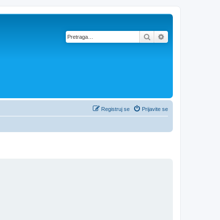
Pretraga
Napredna pretra
Registruj se
Prijavite se