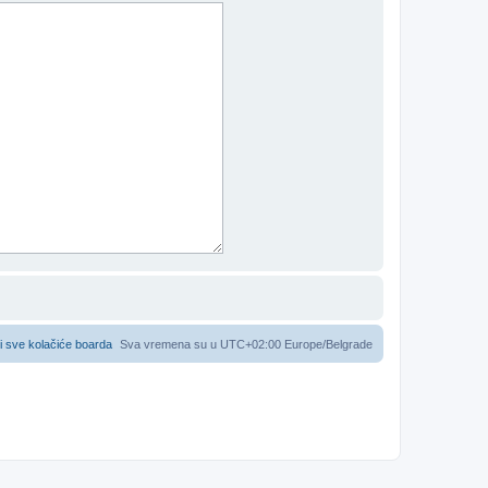
i sve kolačiće boarda
Sva vremena su u UTC+02:00 Europe/Belgrade