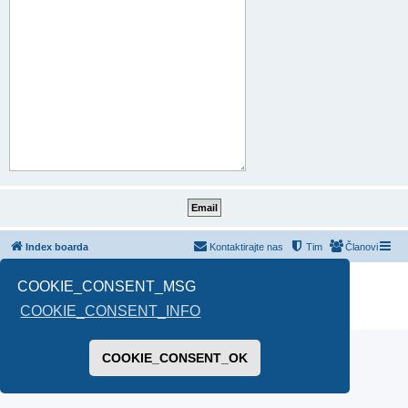
Index boarda
Kontaktirajte nas
Tim
Članovi
Pokreće ga
phpBB
® Forum Software © phpBB Limited
COOKIE_CONSENT_MSG
Prevod -
www.CyberCom.rs
COOKIE_CONSENT_INFO
PRIVACY_LINK
|
TERMS_LINK
COOKIE_CONSENT_OK