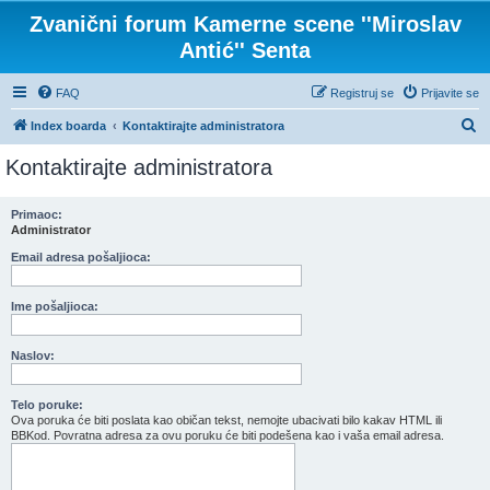
Zvanični forum Kamerne scene ''Miroslav
Antić'' Senta
FAQ
Registruj se
Prijavite se
P
Index boarda
Kontaktirajte administratora
r
Kontaktirajte administratora
e
t
Primaoc:
Administrator
r
a
Email adresa pošaljioca:
g
Ime pošaljioca:
a
Naslov:
Telo poruke:
Ova poruka će biti poslata kao običan tekst, nemojte ubacivati bilo kakav HTML ili
BBKod. Povratna adresa za ovu poruku će biti podešena kao i vaša email adresa.