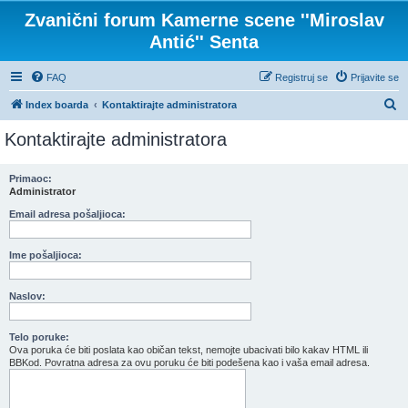
Zvanični forum Kamerne scene ''Miroslav
Antić'' Senta
FAQ
Registruj se
Prijavite se
P
Index boarda
Kontaktirajte administratora
r
Kontaktirajte administratora
e
t
Primaoc:
Administrator
r
a
Email adresa pošaljioca:
g
Ime pošaljioca:
a
Naslov:
Telo poruke:
Ova poruka će biti poslata kao običan tekst, nemojte ubacivati bilo kakav HTML ili
BBKod. Povratna adresa za ovu poruku će biti podešena kao i vaša email adresa.