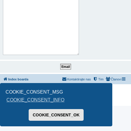
Index boarda
Kontaktirajte nas
Tim
Članovi
Pokreće ga
phpBB
® Forum Software © phpBB Limited
COOKIE_CONSENT_MSG
Prevod -
www.CyberCom.rs
COOKIE_CONSENT_INFO
PRIVACY_LINK
|
TERMS_LINK
COOKIE_CONSENT_OK