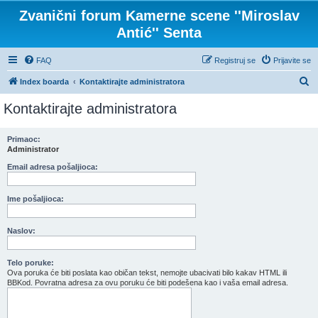
Zvanični forum Kamerne scene ''Miroslav
Antić'' Senta
FAQ
Registruj se
Prijavite se
P
Index boarda
Kontaktirajte administratora
r
Kontaktirajte administratora
e
t
Primaoc:
Administrator
r
a
Email adresa pošaljioca:
g
Ime pošaljioca:
a
Naslov:
Telo poruke:
Ova poruka će biti poslata kao običan tekst, nemojte ubacivati bilo kakav HTML ili
BBKod. Povratna adresa za ovu poruku će biti podešena kao i vaša email adresa.