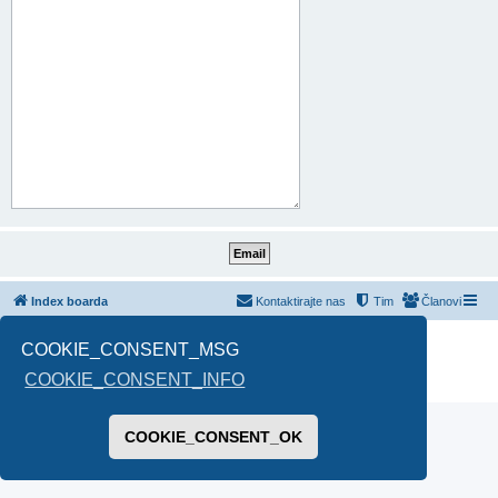
Index boarda
Kontaktirajte nas
Tim
Članovi
Pokreće ga
phpBB
® Forum Software © phpBB Limited
COOKIE_CONSENT_MSG
Prevod -
www.CyberCom.rs
COOKIE_CONSENT_INFO
PRIVACY_LINK
|
TERMS_LINK
COOKIE_CONSENT_OK