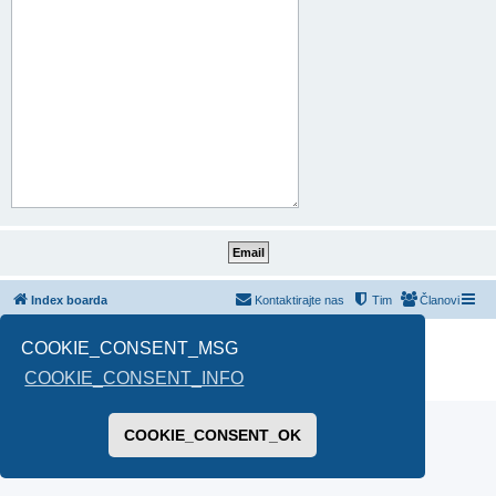
Index boarda
Kontaktirajte nas
Tim
Članovi
Pokreće ga
phpBB
® Forum Software © phpBB Limited
COOKIE_CONSENT_MSG
Prevod -
www.CyberCom.rs
COOKIE_CONSENT_INFO
PRIVACY_LINK
|
TERMS_LINK
COOKIE_CONSENT_OK