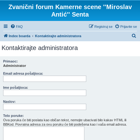
Zvanični forum Kamerne scene ''Miroslav
Antić'' Senta
FAQ
Registruj se
Prijavite se
P
Index boarda
Kontaktirajte administratora
r
Kontaktirajte administratora
e
t
Primaoc:
Administrator
r
a
Email adresa pošaljioca:
g
Ime pošaljioca:
a
Naslov:
Telo poruke:
Ova poruka će biti poslata kao običan tekst, nemojte ubacivati bilo kakav HTML ili
BBKod. Povratna adresa za ovu poruku će biti podešena kao i vaša email adresa.