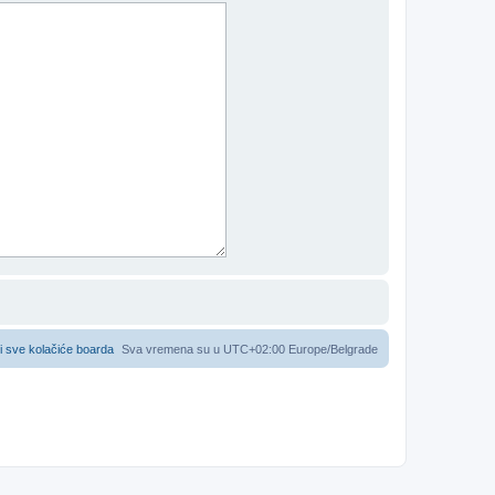
i sve kolačiće boarda
Sva vremena su u UTC+02:00 Europe/Belgrade