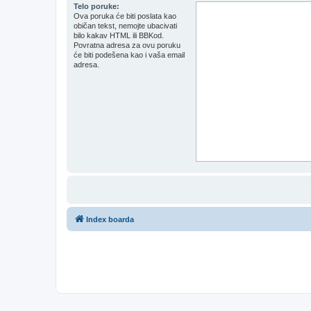
Telo poruke:
Ova poruka će biti poslata kao
običan tekst, nemojte ubacivati
bilo kakav HTML ili BBKod.
Povratna adresa za ovu poruku
će biti podešena kao i vaša email
adresa.
Index boarda