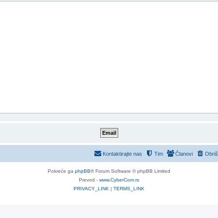
Kontaktirajte nas
Tim
Članovi
Obriš
Pokreće ga
phpBB
® Forum Software © phpBB Limited
Prevod -
www.CyberCom.rs
PRIVACY_LINK
|
TERMS_LINK