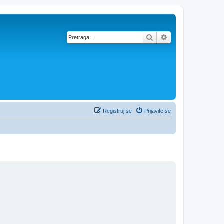
Pretraga
Napredna pretra
Registruj se
Prijavite se