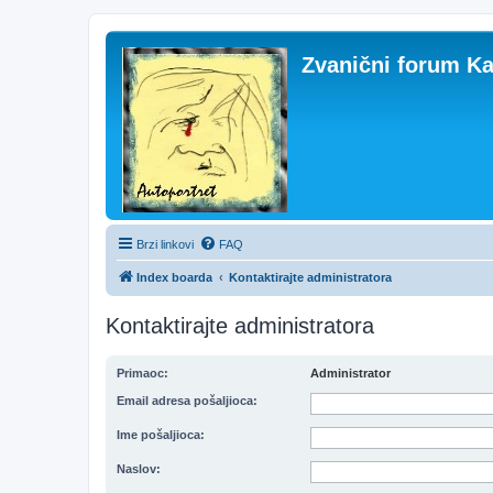
Zvanični forum Ka
Brzi linkovi
FAQ
Index boarda
Kontaktirajte administratora
Kontaktirajte administratora
Primaoc:
Administrator
Email adresa pošaljioca:
Ime pošaljioca:
Naslov: